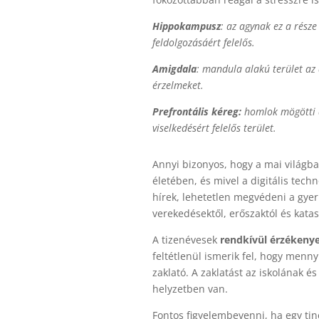
Hippokampusz
: az agynak ez a rész
feldolgozásáért felelős.
Amigdala
: mandula alakú terület az 
érzelmeket.
Prefrontális kéreg:
homlok mögötti a
viselkedésért felelős terület.
Annyi bizonyos, hogy a mai világba
életében, és mivel a digitális tec
hírek, lehetetlen megvédeni a gye
verekedésektől, erőszaktól és katas
A tizenévesek
rendkívül érzékenye
feltétlenül ismerik fel, hogy menn
zaklató. A zaklatást az iskolának és
helyzetben van.
Fontos figyelembevenni, ha egy tin