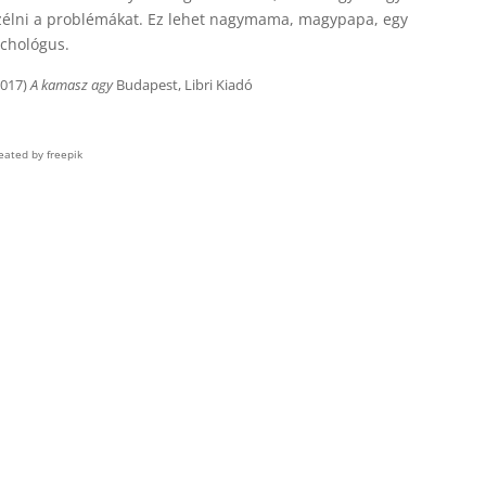
eszélni a problémákat. Ez lehet nagymama, magypapa, egy
ichológus.
2017)
A kamasz agy
Budapest, Libri Kiadó
reated by freepik