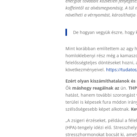
energiát továbbít közvetlen fenyegeté
koffeintől az alvásmegvonásig. A túl
növelheti a vérnyomást, károsíthatja
De hogyan vegyük észre, hogy 
Mint korábban említettem az agy hátu
homloklebenyi rész még a kamaszok
felelősségteljes döntéseket hozni, 
következményeivel.
https://tudato
Ezért olyan kiszámíthatalanok és
Ők
máshogy reagálnak az
ún.
THP
hatást, hanem további szorongást 
terülei is képesek fura módon irány
szélsőségesebb képet alkotnak.
Ke
„A zsigeri érzéseket, például a fé
(HPA)-tengely idézi elő. Stresszhel
stresszhormonokat bocsát ki, amel