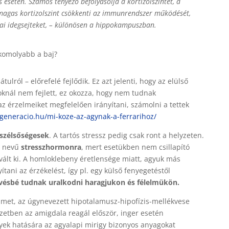
s esetén. Számos tényező befolyásolja a kortizolszintet, a
 magas kortizolszint csökkenti az immunrendszer működését,
 ai idegsejteket, – különösen a hippokampuszban.
komolyabb a baj?
lról – előrefelé fejlődik. Ez azt jelenti, hogy az elülső
nál nem fejlett, ez okozza, hogy nem tudnak
az érzelmeiket megfelelően irányítani, számolni a tettek
sgeneracio.hu/mi-koze-az-agynak-a-ferrarihoz/
 szélsőségesek
. A tartós stressz pedig csak ront a helyzeten.
nevű
stresszhormonra
, mert esetükben nem csillapító
vált ki. A homloklebeny éretlensége miatt, agyuk más
ítani az érzékelést, így pl. egy külső
fenyegetéstől
vésbé tudnak uralkodni haragjukon és félelmükön.
lelmet, az úgynevezett hipotalamusz-hipofízis-mellékvese
yzetben az amigdala reagál először, inger esetén
yek hatására az agyalapi mirigy bizonyos anyagokat