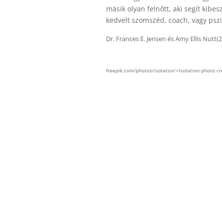
másik olyan felnőtt, aki segít kib
kedvelt szomszéd, coach, vagy psz
Dr. Frances E. Jensen és Amy Ellis Nutt(
freepik.com/photos/isolation’>Isolation photo c