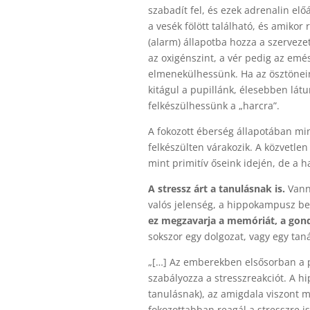
szabadít fel, és ezek adrenalin elő
a vesék fölött található, és amikor 
(alarm) állapotba hozza a szerveze
az oxigénszint, a vér pedig az emé
elmenekülhessünk. Ha az ösztönein
kitágul a pupillánk, élesebben látu
felkészülhessünk a „harcra”.
A fokozott éberség állapotában min
felkészülten várakozik. A közvetl
mint primitív őseink idején, de a h
A stressz árt a tanulásnak is.
Vanna
valós jelenség, a hippokampusz b
ez megzavarja a memóriát, a gon
sokszor egy dolgozat, vagy egy tanár
„[…] Az emberekben elsősorban a p
szabályozza a stresszreakciót. A 
tanulásnak), az amigdala viszont 
fokozottabban reagál a stresszre is