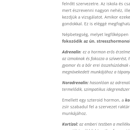
felnőtt szervezetre. Az iskola és c
mert észrevenni nagyon nehéz, ill
kezdjük a vizsgálatot. Amikor ezeket
gondokkal. Ez is eléggé megfoghata
Népbetegség, melyet legfőképpen l
fokozódik az ún. stresszhormono
Adrenalin
: ez a hormon erős érzelme
az izmoknak és fokozza a szívverést, ho
gyomor és a bőr erei összehúzódnak és
megnövekedett munkájához a tápany
Noradrenalin:
hasonlóan az adrenali
termelődik, szimpatikus idegrendszerre
Emellett egy szteroid hormon, a
ko
zsír szabadul fel a szervezet raktár
munkájához.
Kortizol:
az emberi testben a mellékv