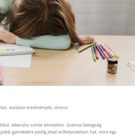
kor
,
kutatási eredmények
,
stressz
nélkül, elkerülni szinte lehetetlen. Számos betegség
agyobb gyerekekre pedig jóval erőteljesebben hat, mint egy