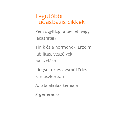
Legutóbbi
Tudásbázis cikkek
PénzügyBlog; albérlet, vagy
lakáshitel?
Tinik és a hormonok. Érzelmi
labilitás, veszélyek
hajszolása
Idegsejtek és agyműködés
kamaszkorban
Az átalakulás kémiája
Z-generáció