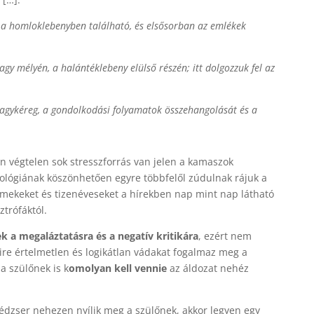
e a homloklebenyben található, és elsősorban az emlékek
agy mélyén, a halántéklebeny elülső részén; itt dolgozzuk fel az
gykéreg, a gondolkodási folyamatok összehangolását és a
n végtelen sok stresszforrás van jelen a kamaszok
hnológiának köszönhetően egyre többfelől zúdulnak rájuk a
rmekeket és tizenéveseket a hírekben nap mint nap látható
ztrófáktól.
k a megaláztatásra és a negatív kritikára
, ezért nem
yire értelmetlen és logikátlan vádakat fogalmaz meg a
 a szülőnek is k
omolyan kell vennie
az áldozat nehéz
édzser nehezen nyílik meg a szülőnek, akkor legyen egy