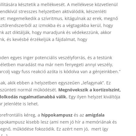
állítására késztetik a mellékvesét. A mellékvese közvetlenül
rendkívül stresszes helyzetben aktiválódik, készenléti
tet: megemelkedik a szívritmus, kitágulnak az erek, megnő
sztőrendszerből az izmokba és a végtagokba kerül, hogy
k azt diktálják, hogy maradjunk és védekezzünk, akkor
nk, és kevésbé érzékeljük a fájdalmat, hogy
den egyes inger potenciális veszélyforrás, és a testünk
en életben maradást ma már nem fenyegeti annyi veszély,
arcolj vagy fuss reakció azóta is kódolva van a génjeinkben.”
k, akik ebben a helyzetben egyszeűen „lefagynak”. Ez
eszünteti normál működését.
Megnövekszik a kortizolszint,
dolkodás rugalmatlanabbá válik.
Egy ilyen helyzet kiváltója
 jelenléte is lehet.
refrontális kéreg, a
hippokampusz
és az
amigdala
hippokampusz kisebb lesz (ami nem jó hír a memóriának és
megnő, működése fokozódik. Ez azért nem jó, mert így
 […].