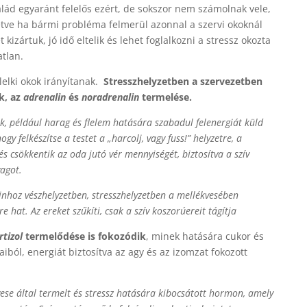
salád egyaránt felelős ezért, de sokszor nem számolnak vele,
etve ha bármi probléma felmerül azonnal a szervi okoknál
 kizártuk, jó idő eltelik és lehet foglalkozni a stressz okozta
tlan.
elki okok irányítanak.
Stresszhelyzetben a szervezetben
k, az
adrenalin
és
noradrenalin
termelése.
k, például harag és flelem hatására szabadul felenergiát küld
gy felkészítse a testet a „harcolj, vagy fuss!” helyzetre, a
 csökkentik az oda jutó vér mennyiségét, biztosítva a szív
agot.
nhoz vészhelyzetben, stresszhelyzetben a mellékvesében
 hat. Az ereket szűkíti, csak a szív koszorúereit tágítja
rtizol
termelődése is fokozódik
, minek hatására cukor és
aiból, energiát biztosítva az agy és az izomzat fokozott
ese által termelt és stressz hatására kibocsátott hormon, amely