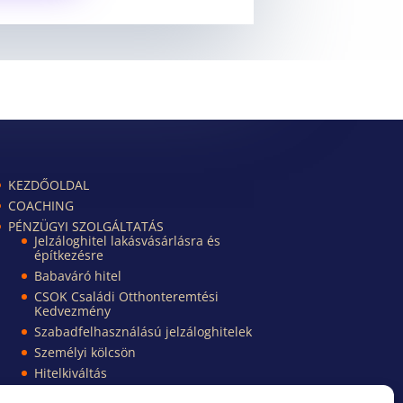
KEZDŐOLDAL
COACHING
PÉNZÜGYI SZOLGÁLTATÁS
Jelzáloghitel lakásvásárlásra és
építkezésre
Babaváró hitel
CSOK Családi Otthonteremtési
Kedvezmény
Szabadfelhasználású jelzáloghitelek
Személyi kölcsön
Hitelkiváltás
Pénzügyi Kisokos