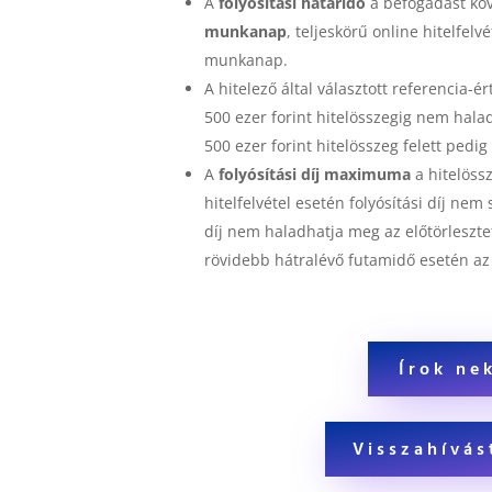
A
folyósítási határidő
a befogadást kö
munkanap
, teljeskörű online hitelfe
munkanap.
A hitelező által választott referencia-é
500 ezer forint hitelösszegig nem hala
500 ezer forint hitelösszeg felett pedig
A
folyósítási díj maximuma
a hitelössz
hitelfelvétel esetén folyósítási díj nem 
díj nem haladhatja meg az előtörleszte
rövidebb hátralévő futamidő esetén az 
Írok ne
Visszahívás