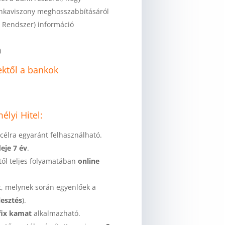
unkaviszony meghosszabbításáról
s Rendszer) információ
)
lektől a bankok
élyi Hitel:
 célra egyaránt felhasználható.
eje 7 év
.
-től teljes folyamatában
online
t, melynek során egyenlőek a
lesztés
).
fix kamat
alkalmazható.