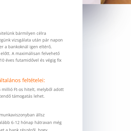
hitelünk bármilyen célra
ségünk vizsgálata után pár napon
er a bankoknál igen eltérő,
előtt. A maximálisan felvehető
 10 éves futamidővel és végig fix
ltalános feltételei:
millió Ft-os hitelt, melyből adott
ítendő támogatás lehet.
 munkaviszonyban állsz
alább 6-12 hónap hátravan még
het a bank részéről, hogy