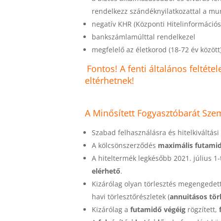
rendelkezz szándéknyilatkozattal a m
negatív KHR (Központi Hitelinformáció
bankszámlamúlttal rendelkezel
megfelelő az életkorod (18-72 év között
Fontos! A fenti általános feltéte
eltérhetnek!
A Minősített Fogyasztóbarát Szem
Szabad felhasználásra és hitelkiváltási
A kölcsönszerződés
maximális futamid
A hiteltermék legkésőbb 2021. július 1
elérhető
.
Kizárólag olyan törlesztés megengedet
havi törlesztőrészletek (
annuitásos tör
Kizárólag a
futamidő végéig
rögzített,