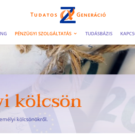
ING
PÉNZÜGYI SZOLGÁLTATÁS
TUDÁSBÁZIS
KAPCS
i kölcsön
emélyi kölcsönökről.