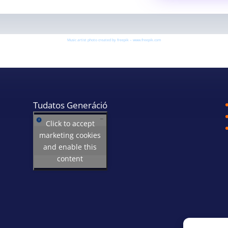
Music artist photo created by freepik – www.freepik.com
Tudatos Generáció
Click to accept
marketing cookies
and enable this
content