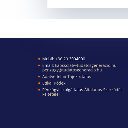
Mobil:
+36 20
3904000
Email:
kapcsolat@tudatosgeneracio.hu
penzugy@tudatosgeneracio.hu
Adatvédelmi Tájékoztatás
Etikai Kódex
Pénzügyi szolgáltatás
Általános Szerződési
Feltételei