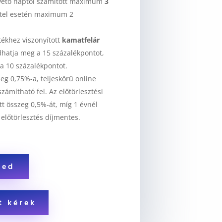
vető naptól számított maximum
3
lvétel esetén maximum 2
rtékhez viszonyított
kamatfelár
dhatja meg a 15 százalékpontot,
 a 10 százalékpontot.
eg 0,75%-a, teljeskörű online
számítható fel. Az előtörlesztési
tt összeg 0,5%-át, míg 1 évnél
előtörlesztés díjmentes.
ked
t kérek