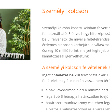
Személyi kölcsön
Személyi kölcsön konstrukcióban felvett 
felhasználható. Előnye, hogy hitelképes
belül felvehető, de mivel a feltételrendsz
érdemes alaposan körbejárni a választás 
összeg 10 millió forint, melyet legfeljebb
kamatozással igényelhetünk.
A személyi kölcsön felvételének á
Ingatlan
fedezet nélkül
felvehetsz akár 15 
feltételek megléte esetén vissza nem tér
a havi jövedelmed eléri a minimálbért
legalább 3 hónapja határozatlan idejű
határozott munkaviszony esetében leg
a biztos alkalmazásodból és elvárás le