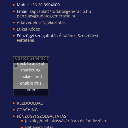
Mobil:
+36 20
3904000
Email:
kapcsolat@tudatosgeneracio.hu
penzugy@tudatosgeneracio.hu
Adatvédelmi Tájékoztatás
Etikai Kódex
Pénzügyi szolgáltatás
Általános Szerződési
Feltételei
Tudatos Generáció
Click to accept
marketing
cookies and
enable this
content
KEZDŐOLDAL
COACHING
PÉNZÜGYI SZOLGÁLTATÁS
Jelzáloghitel lakásvásárlásra és építkezésre
Babaváró hitel