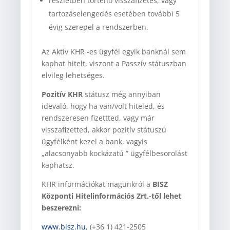
részletben történő visszafizetés, vagy
tartozáselengedés esetében további 5
évig szerepel a rendszerben.
Az Aktív KHR -es ügyfél egyik banknál sem
kaphat hitelt, viszont a Passzív státuszban
elvileg lehetséges.
Pozitív KHR
státusz még annyiban
idevaló, hogy ha van/volt hiteled, és
rendszeresen fizettted, vagy már
visszafizetted, akkor pozitív státuszú
ügyfélként kezel a bank, vagyis
„alacsonyabb kockázatú ” ügyfélbesorolást
kaphatsz.
KHR információkat magunkról a
BISZ
Központi Hitelinformációs Zrt.-től lehet
beszerezni:
www.bisz.hu
, (+36 1) 421-2505