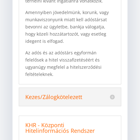
terhelni kívánt ingatlanra vonatkozik.
Amennyiben jövedelmünk, korunk, vagy
munkaviszonyunk miatt kell adóstársat
bevonni az ügyletbe, bankja válogatja,
hogy közeli hozzátartozót, vagy esetleg
idegent is elfogad.
Az adós és az adóstárs egyformán
felelősek a hitel visszafizetéséért és
ugyanúgy megfelel a hitelszerződési
feltételeknek.
Kezes/Zálogkötelezett
KHR - Központi
Hitelinformációs Rendszer