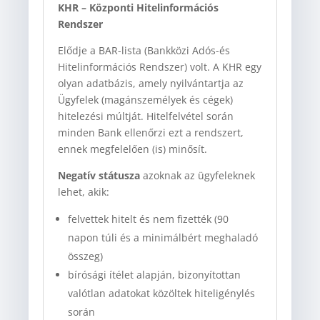
KHR – Központi Hitelinformációs
Rendszer
Elődje a BAR-lista (Bankközi Adós-és
Hitelinformációs Rendszer) volt. A KHR egy
olyan adatbázis, amely nyilvántartja az
Ügyfelek (magánszemélyek és cégek)
hitelezési múltját. Hitelfelvétel során
minden Bank ellenőrzi ezt a rendszert,
ennek megfelelően (is) minősít.
Negatív státusza
azoknak az ügyfeleknek
lehet, akik:
felvettek hitelt és nem fizették (90
napon túli és a minimálbért meghaladó
összeg)
bírósági ítélet alapján, bizonyítottan
valótlan adatokat közöltek hiteligénylés
során