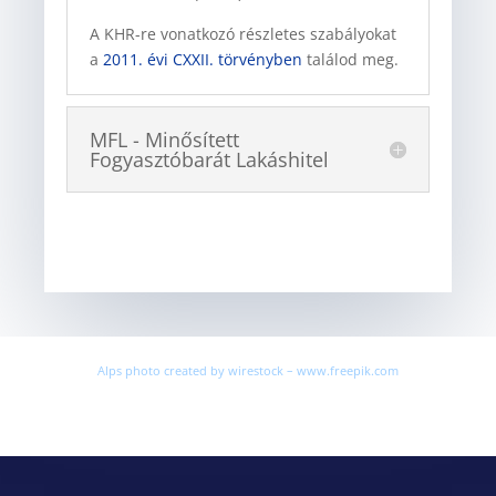
A KHR-re vonatkozó részletes szabályokat
a
2011. évi CXXII. törvényben
találod meg.
MFL - Minősített
Fogyasztóbarát Lakáshitel
Alps photo created by wirestock – www.freepik.com