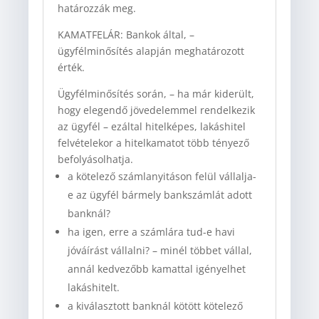
határozzák meg.
KAMATFELÁR: Bankok által, –
ügyfélminősítés alapján meghatározott
érték.
Ügyfélminősítés során, – ha már kiderült,
hogy elegendő jövedelemmel rendelkezik
az ügyfél – ezáltal hitelképes, lakáshitel
felvételekor a hitelkamatot több tényező
befolyásolhatja.
a kötelező számlanyitáson felül vállalja-
e az ügyfél bármely bankszámlát adott
banknál?
ha igen, erre a számlára tud-e havi
jóváírást vállalni? – minél többet vállal,
annál kedvezőbb kamattal igényelhet
lakáshitelt.
a kiválasztott banknál kötött kötelező