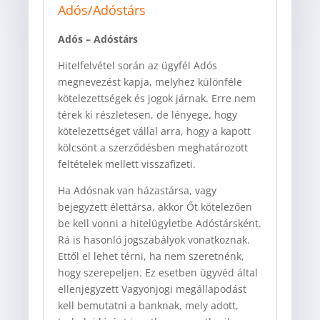
Adós/Adóstárs
Adós – Adóstárs
Hitelfelvétel során az ügyfél Adós
megnevezést kapja, melyhez különféle
kötelezettségek és jogok járnak. Erre nem
térek ki részletesen, de lényege, hogy
kötelezettséget vállal arra, hogy a kapott
kölcsönt a szerződésben meghatározott
feltételek mellett visszafizeti.
Ha Adósnak van házastársa, vagy
bejegyzett élettársa, akkor Őt kötelezően
be kell vonni a hitelügyletbe Adóstársként.
Rá is hasonló jogszabályok vonatkoznak.
Ettől el lehet térni, ha nem szeretnénk,
hogy szerepeljen. Ez esetben ügyvéd által
ellenjegyzett Vagyonjogi megállapodást
kell bemutatni a banknak, mely adott,