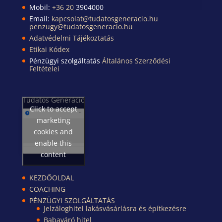
Mobil:
+36 20
3904000
Email:
kapcsolat@tudatosgeneracio.hu
penzugy@tudatosgeneracio.hu
Adatvédelmi Tájékoztatás
Etikai Kódex
Pénzügyi szolgáltatás
Általános Szerződési
Feltételei
Tudatos Generáció
Click to accept
marketing
cookies and
enable this
content
KEZDŐOLDAL
COACHING
PÉNZÜGYI SZOLGÁLTATÁS
Jelzáloghitel lakásvásárlásra és építkezésre
Babaváró hitel