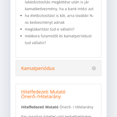
lakásbiztosítás megkötése után is jár
kamatkedvezmény, ha a bank intézi azt
ha életbiztosítást is köt, arra további %-
os kedvezményt adnak
megtakarítást tud-e vállalni?
mekkora futamidőt és kamatperiódust
tud vállalni?
Kamatperiódus
Hitelfedezeti Mutató
Önerő-/Hitelarány
Hitelfedezeti Mutató
Önerő- / Hitelarány
Egy ingatlan hitellel való terhelhetősége