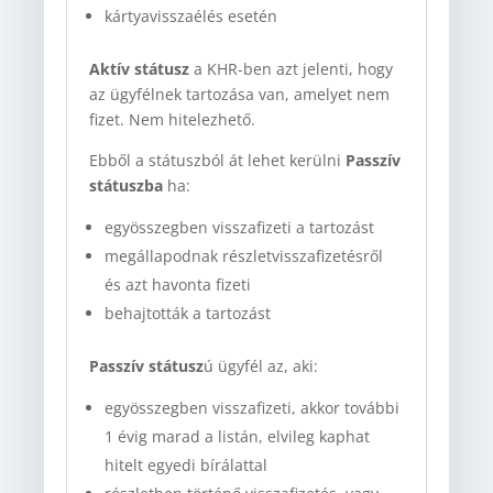
kártyavisszaélés esetén
Aktív státusz
a KHR-ben azt jelenti, hogy
az ügyfélnek tartozása van, amelyet nem
fizet. Nem hitelezhető.
Ebből a státuszból át lehet kerülni
Passzív
státuszba
ha:
egyösszegben visszafizeti a tartozást
megállapodnak részletvisszafizetésről
és azt havonta fizeti
behajtották a tartozást
Passzív státusz
ú ügyfél az, aki:
egyösszegben visszafizeti, akkor további
1 évig marad a listán, elvileg kaphat
hitelt egyedi bírálattal