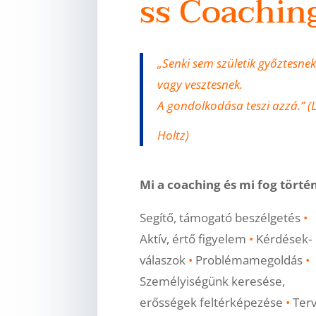
ss Coachin
„Senki sem születik győztesnek
vagy vesztesnek.
A gondolkodása teszi azzá.” (
Holtz)
Mi a coaching és mi fog törté
Segítő, támogató beszélgetés
•
Aktív, értő figyelem
•
Kérdések-
válaszok
•
Problémamegoldás
•
Személyiségünk keresése,
erősségek feltérképezése
•
Ter