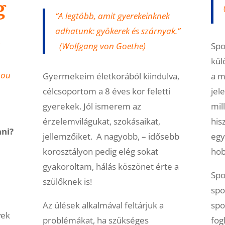
g
“A legtöbb, amit gyerekeinknek
adhatunk: gyökerek és szárnyak.”
Spo
(Wolfgang von Goethe)
kül
Lou
a m
Gyermekeim életkorából kiindulva,
jel
célcsoportom a 8 éves kor feletti
mil
gyerekek. Jól ismerem az
his
érzelemvilágukat, szokásaikat,
nni?
egy
jellemzőiket. A nagyobb, – idősebb
hob
korosztályon pedig elég sokat
gyakoroltam, hálás köszönet érte a
Spo
szülőknek is!
spo
spo
Az ülések alkalmával feltárjuk a
vek
fog
problémákat, ha szükséges