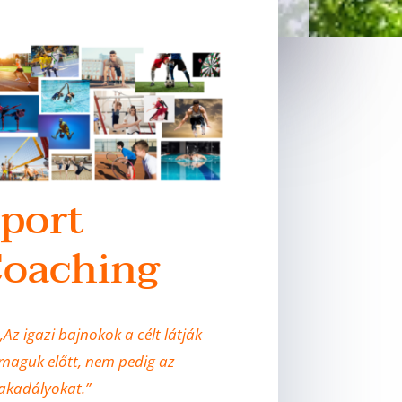
port
oaching
„Az igazi bajnokok a célt látják
maguk előtt, nem pedig az
akadályokat.”