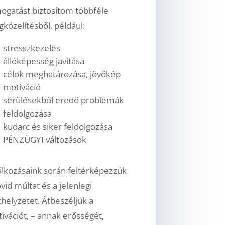
ogatást biztosítom többféle
közelítésből, például:
stresszkezelés
állóképesség javítása
célok meghatározása, jövőkép
motiváció
sérülésekből eredő problémák
feldolgozása
kudarc és siker feldolgozása
PÉNZÜGYI változások
álkozásaink során feltérképezzük
övid múltat és a jelenlegi
thelyzetet. Átbeszéljük a
ivációt, – annak erősségét,