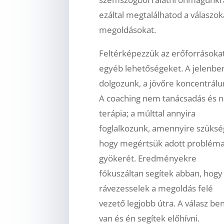
ezáltal megtalálhatod a válaszok
megoldásokat.
Feltérképezzük az erőforrásoka
egyéb lehetőségeket. A jelenbe
dolgozunk, a jövőre koncentrálu
A coaching nem tanácsadás és 
terápia; a múlttal annyira
foglalkozunk, amennyire szüksé
hogy megértsük adott problém
gyökerét. Eredményekre
fókuszáltan segítek abban, hogy
rávezesselek a megoldás felé
vezető legjobb útra. A válasz b
van és én segítek előhívni.