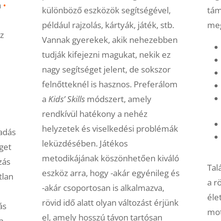
a
•
tám
különböző eszközök segítségével,
meg
például rajzolás, kártyák, játék, stb.
z
Vannak gyerekek, akik nehezebben
tudják kifejezni magukat, nekik ez
nagy segítséget jelent, de sokszor
felnőtteknél is hasznos. Preferálom
a
Kids’ Skills
módszert,
amely
rendkívül hatékony a nehéz
helyzetek és viselkedési problémák
kadás
leküzdésében. Játékos
get
metodikájának köszönhetően kiváló
zás
Tal
eszköz arra, hogy -akár egyénileg és
tlan
a r
-akár csoportosan is alkalmazva,
éle
rövid idő alatt olyan változást érjünk
ás
mot
el, amely hosszú távon tartósan
a,