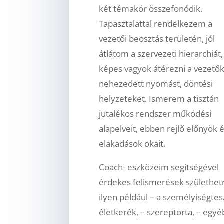
két témakör összefonódik.
Tapasztalattal rendelkezem a
vezetői beosztás területén, jól
átlátom a szervezeti hierarchiát,
képes vagyok átérezni a vezető
nehezedett nyomást, döntési
helyzeteket. Ismerem a tisztán
jutalékos rendszer működési
alapelveit, ebben rejlő előnyök 
elakadások okait.
Coach- eszközeim segítségével
érdekes felismerések születhet
ilyen például – a személyiségtesz
életkerék, – szereptorta, – egyé