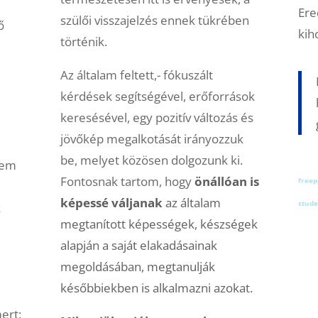
Ere
szülői visszajelzés ennek tükrében
ő
kih
történik.
Az általam feltett,- fókuszált
kérdések segítségével, erőforrások
keresésével, egy pozitív változás és
jövőkép megalkotását irányozzuk
be, melyet közösen dolgozunk ki.
tem
Fontosnak tartom, hogy
önállóan is
freep
képessé váljanak
az általam
stude
k
megtanított képességek, készségek
alapján a saját elakadásainak
megoldásában, megtanulják
későbbiekben is alkalmazni azokat.
ert: