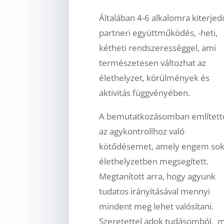
Általában 4-6 alkalomra kiterjed
partneri együttműködés, -heti,
kétheti rendszerességgel, ami
természetesen változhat az
élethelyzet, körülmények és
aktivitás függvényében.
A bemutatkozásomban említet
az agykontrollhoz való
kötődésemet, amely engem so
élethelyzetben megsegített.
Megtanított arra, hogy agyunk
tudatos irányításával mennyi
mindent meg lehet valósítani.
Szeretettel adok tudásomból, m