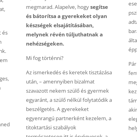
ese
megmarad. Alapelve, hogy
segítse
at,
psz
és bátorítsa a gyerekeket olyan
adta
készségek elsajátításában,
bar
t és
melynek révén túljuthatnak a
ált
n
nehézségeken.
épp
nk.
Mi fog történni?
nem
Pár
Az ismerkedés és keretek tisztázása
fen
ges,
után, – amennyiben bizalmat
meg
a
szavazott nekem szülő és gyermek
kez
egyaránt, a szülő nélkül folytatódik a
tám
beszélgetés. A gyerekeket
aki
egyenrangú partnerként kezelem, a
ele
enned
titoktartási szabályok
hel
természetesen itt is érvényesek, a