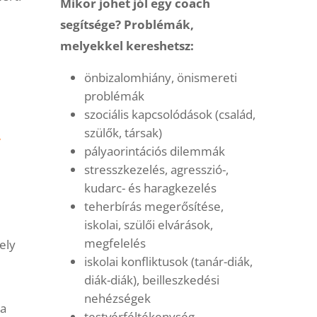
Mikor jöhet jól egy coach
segítsége? Problémák,
melyekkel kereshetsz:
önbizalomhiány, önismereti
problémák
szociális kapcsolódások (család,
szülők, társak)
,
pályaorintációs dilemmák
stresszkezelés, agresszió-,
kudarc- és haragkezelés
teherbírás megerősítése,
iskolai, szülői elvárások,
megfelelés
ely
iskolai konfliktusok (tanár-diák,
diák-diák), beilleszkedési
nehézségek
 a
testvérféltékenység