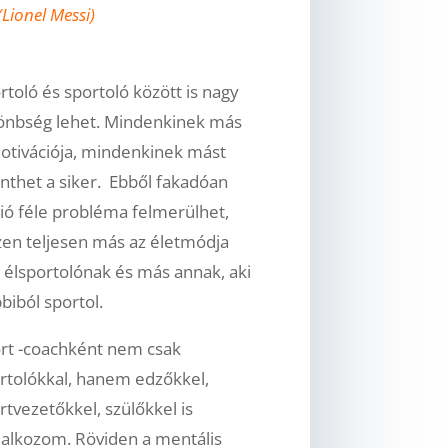
(Lionel Messi)
rtoló és sportoló között is nagy
önbség lehet. Mindenkinek más
otivációja, mindenkinek mást
enthet a siker. Ebből fakadóan
lió féle probléma felmerülhet,
zen teljesen más az életmódja
 élsportolónak és más annak, aki
biból sportol.
rt -coachként nem csak
rtolókkal, hanem edzőkkel,
rtvezetőkkel, szülőkkel is
lalkozom. Röviden a mentális