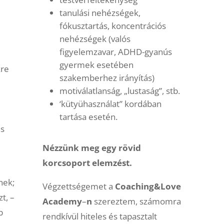
tanulási nehézségek,
fókusztartás, koncentrációs
nehézségek (valós
figyelemzavar, ADHD-gyanús
gyermek esetében
kre
szakemberhez irányítás)
motiválatlanság, „lustaság”, stb.
‘kütyühasználat” kordában
tartása esetén.
és
Nézzünk meg egy rövid
korcsoport elemzést.
nek;
Végzettségemet a
Coaching&Love
t, –
Academy
–
n
szereztem, számomra
b
rendkívül hiteles és tapasztalt