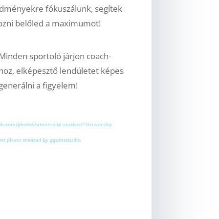
dményekre fókuszálunk, segítek
ozni belőled a maximumot!
Minden sportoló járjon coach-
hoz, elképesztő lendületet képes
generálni a figyelem!
ik.com/photos/university-student’>University
nt photo created by gpointstudio