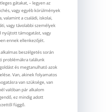
tleges gátakat, – legyen az
ichés, vagy egyéb körülmények
, valamint a családi, iskolai,
áti, vagy távolabbi személyek
al nyújtott támogatást, vagy
en ennek ellenkezőjét.
 alkalmas beszélgetés során
ti problémákra találunk
oldást és megtanulható azok
elése. Van, akinek folyamatos
ogatásra van szüksége, van
nél valóban pár alkalom
gendő, ez mindig adott
yzettől függő.