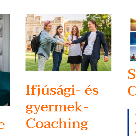
S
Ifjúsági- és
C
gyermek-
Coaching
e