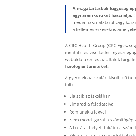
A magatartásbeli függőség ép
agyi áramköröket használja.
E
média használatáról vagy kokai
a kellemes érzésekre, amelyeket
A CRC Health Group (CRC Egészségü
mentális és viselkedési egészségügy
weboldalukon és az általuk forgalm
fiziológiai tüneteket:
A gyermek az iskolán kívüli idő tú
tölti:
Elalszik az iskolában
Elmarad a feladataival
Romlanak a jegyei
Nem mond igazat a számítógép v
A barátai helyett inkább a számí
Kikerül a társas csoportokból (kl