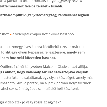
n a játékosok orbitofrontális kérge (
agykéreg része a
atfelmérésért felelős terület – kisebb
.
szív-kompulzív (
kényszerbetegség
) rendellenességben
láshoz
–
a videojáték vajon hoz ekkora hasznot?
iú – huszonegy éves korára körülbelül tízezer órát tölt
 fordít egy olyan képesség fejlesztésére, amely sem
l nem hoz neki közvetlen hasznot.
( Outliers ) című könyvében Malcolm Gladwell azt állítja,
ges ahhoz, hogy valamely terület szakértőjévé váljunk.
g mesterfokon elsajátítanak egy olyan készséget, amely más
almazható, kivéve persze, ha a játékiparban helyezkednek
 ahol sok számítógépes szimulációt kell készíteni.
ű videojáték jó vagy rossz az agynak?