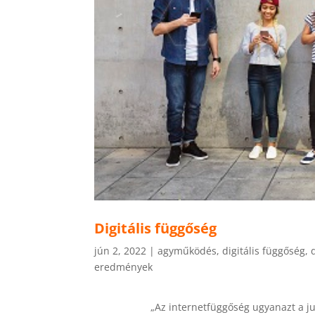
Digitális függőség
jún 2, 2022
|
agyműködés
,
digitális függőség
,
eredmények
„Az internetfüggőség ugyanazt a ju