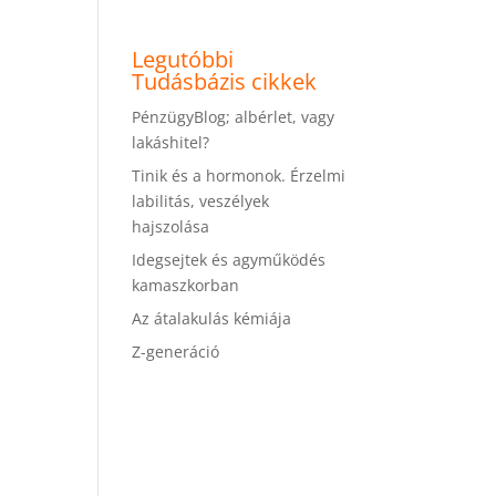
Legutóbbi
Tudásbázis cikkek
PénzügyBlog; albérlet, vagy
lakáshitel?
Tinik és a hormonok. Érzelmi
labilitás, veszélyek
hajszolása
Idegsejtek és agyműködés
kamaszkorban
Az átalakulás kémiája
Z-generáció