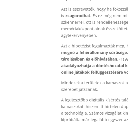
Azt is észrevették, hogy ha fokozzák
is zsugorodhat.
És ez még nem m
szkennerrel, ott is rendellenesség
memóriaközpontjainak összeköttet
agytekervényében.
Azt a hipotézist fogalmazták meg,
megnő a fehérállomány sűrűsége,
tárolásában és előhívásában
. (1)
A
akadályozhatja a döntéshozatal 
online játékok felfüggesztésére v
Mindezek a területek a kamaszok a
szerepet játszanak.
A legijesztőbb digitális kísértés t
kamaszokat, hiszen itt hirtelen du
a technológia. Számos vizsgálat ki
kipróbálta már legalább egyszer az