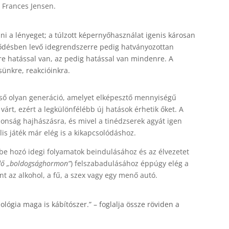
 Frances Jensen.
i a lényeget; a túlzott képernyőhasználat igenis károsan
lődésben levő idegrendszerre pedig hatványozottan
e hatással van, az pedig hatással van mindenre. A
sünkre, reakcióinkra.
lső olyan generáció, amelyet elképesztő mennyiségű
várt, ezért a legkülönfélébb új hatások érhetik őket. A
onság hajhászásra, és mivel a tinédzserek agyát igen
lis játék már elég is a kikapcsolódáshoz.
e hozó idegi folyamatok beindulásához és az élvezetet
dő „boldogsághormon”
) felszabadulásához éppúgy elég a
t az alkohol, a fű, a szex vagy egy menő autó.
lógia maga is kábítószer.”
– foglalja össze röviden a