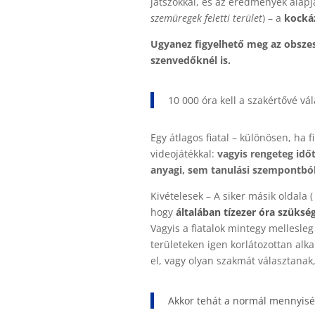
játszókkal, és az eredmények alapjá
szemüregek feletti terület
) – a
kockáz
Ugyanez figyelhető meg az obszes
szenvedőknél is.
10 000 óra kell a szakértővé vá
Egy átlagos fiatal – különösen, ha f
videojátékkal:
vagyis rengeteg időt
anyagi, sem tanulási szempontbó
Kivételesek – A siker másik oldala 
hogy
általában tízezer óra szüksé
Vagyis a fiatalok mintegy mellesle
területeken igen korlátozottan alk
el, vagy olyan szakmát választanak,
Akkor tehát a normál mennyiség