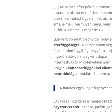
[…] Az okostelefon például annyira
tapasztaljuk, ha nem érkezett semm
biokémiai hatást úgy definiáljuk, m
sms, e-mail, bármilyen hang, vagy 
eufórikus hatás is megérkezik.
„Egyre több adat bizonyítja, hogy 
szerfüggőségre
.
A kamaszokon végz
és metadonfüggőség megváltoztatja a
ingerületátvivő anyagként dopamin
internetfüggők MRI-felvételei ige
hogy
a kábítószerfüggőkkel ellent
neurobiológiai hatást –
hanem az e
A fiatalok egyik legidőigényese
Egy koreai vizsgálat is megerősítet
agyszerkezetét
:
tizenöt, játékfügg