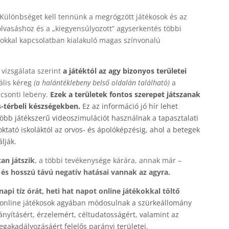
 Különbséget kell tennünk a megrögzött játékosok és az
olvasáshoz és a „kiegyensúlyozott” agyserkentés többi
okkal kapcsolatban kialakuló magas színvonalú
vizsgálata szerint
a játéktól az agy bizonyos területei
ális kéreg
(
a halántéklebeny belső oldalán található)
a
lcsonti lebeny.
Ezek a területek fontos szerepet játszanak
-térbeli készségekben.
Ez az információ jó hír lehet
több játékszerű videoszimulációt használnak a tapasztalati
ktató iskoláktól az orvos- és ápolóképzésig, ahol a betegek
lják.
an játszik
, a többi tevékenysége kárára, annak már –
 és hosszú távú negatív hatásai vannak az agyra.
napi tíz órát, heti hat napot online játékokkal töltő
 online játékosok agyában módosulnak a szürkeállomány
nyításért, érzelemért, céltudatosságért, valamint az
egakadályozásáért felelős parányi területei.