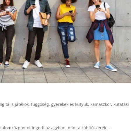
digitális játékok
,
függőség
,
gyerekek és kütyük
,
kamaszkor
,
kutatási
talomközpontot ingerli az agyban, mint a kábítószerek. –