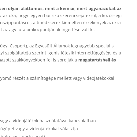
pen olyan alattomos, mint a kémiai, mert ugyanazokat az
z az oka, hogy legyen bár szó szerencsejátékról, a közösségi
nszippantásról, a tinédzserek kiemelten érzékenyek azokra
 az agy jutalomközpontjának ingerlése vált ki.
gyi Csoport), az Egyesült Államok legnagyobb speciális
i szolgáltatója szerint igenis létezik internetfüggőség, és a
azott szakkönyvekben fel is sorolják a
magatartásbeli és
lnyomó részét a számítógépe mellett vagy videojátékokkal
agy a videojátékok használatával kapcsolatban
tógépet vagy a videojátékokat választja
ubok vagy sportcsapat)