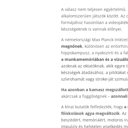
A válasz nem teljesen egyértelmű.
alkalomszerűen játszók között.
Az 
formájához hasonlóan a videojáték
készségeknek is vannak előnyei.
A németországi Max Planck Intézet 
megnőnek
,
különösen az entorhin
hippokampusz, a nyakszirti és a fa
a munkamemóriában és a vizuális
azoknak az oktatóknak, akik egyre 
készségek átadásához, a pilótákat o
szívrohamát vagy stroke-ját szimulá
Ha azonban a kamasz megszállott
akárcsak a függőségnek –
azonnali
A kínai kutatók felfedezték, hogy
a 
főiskolások agya megváltozik
.
Az
beszédért, memóriáért, motoros irá
impulzív és helytelen viselkedés m