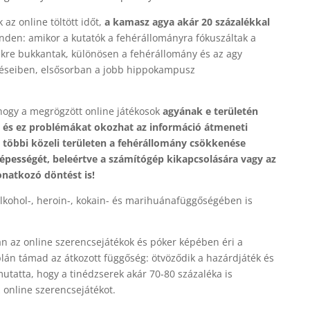
 az online töltött időt,
a kamasz agya akár 20 százalékkal
inden:
amikor a kutatók a fehérállományra fókuszáltak a
ekre bukkantak, különösen a fehérállomány és az agy
éseiben, elsősorban a jobb hippokampusz
 hogy a megrögzött online játékosok
agyának e területén
 és ez problémákat okozhat az információ átmeneti
 többi közeli területen
a fehérállomány csökkenése
képességét,
beleértve a számítógép kikapcsolására vagy az
onatkozó döntést is!
lkohol-,
heroin-, kokain- és marihuánafüggőségében is
alán az online szerencsejátékok és póker képében éri a
plán támad az átkozott függőség: ötvöződik a hazárdjáték és
mutatta, hogy a tinédzserek akár 70-80 százaléka is
 online szerencsejátékot.