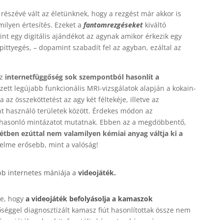
 részévé vált az életünknek, hogy a rezgést már akkor is
ilyen értesítés. Ezeket a
fantomrezgéseket
kiváltó
int egy digitális ajándékot az agynak amikor érkezik egy
pittyegés, – dopamint szabadít fel az agyban, ezáltal az
az
internetfüggőség sok szempontból hasonlít a
ett legújabb funkcionális MRI-vizsgálatok alapján a kokain-
z összeköttetést az agy két féltekéje, illetve az
t használó területek között. Érdekes módon az
n hasonló mintázatot mutatnak. Ebben az a megdöbbentő,
étben ezúttal nem valamilyen kémiai anyag váltja ki a
lme erősebb, mint a valóság!
bb internetes mániája a
videojáték.
te, hogy
a videojáték befolyásolja a kamaszok
őséggel diagnosztizált kamasz fiút hasonlítottak össze nem