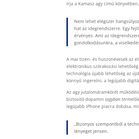
írja a Kamasz agy című könyvében,
Nem lehet elégszer hangsúlyozn
hat az idegrendszerre. Egy fej
érvényes. Ami az idegrendszerr
gondolkodásunkra, a viselkedé
A mai tizen- és huszonévesek az e
elektronikus szórakozási lehetőség 
technológia újabb lehetőség az újd
könnyű ingerelni, a legújabb digitá
Az agy jutalomáramkörét működésb
biztosító dopamin (
agyban termelő
legújabb iPhone piacra dobása, min
„
Bizonyos szempontból a techno
lényeget Jensen.