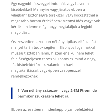
Egy nagyobb összeggel indulnál, vagy havonta
kisebbekkel? Mennyire vagy járatos ebben a
világban? Biztonságra törekszel, vagy kockáztatnál a
magasabb hozam érdekében? Mennyi idős vagy? Sok
kérdésem lenne még, hogy megtaláljuk a legjobb
megoldást.
Összeszedtem azonban néhány tipikus elképzelést,
mellyel talán tudok segíteni. Bizonyos fogalmakkal
muszáj tisztában lenni, hiszen enélkül nem lehet
felelősségteljesen tervezni. Fontos ez mind a nagy,
-és kisbefektetőknek, valamint a havi
megtakarítással, vagy éppen zsebpénzzel
rendelkezőknek.
1. Van néhány százezer- , vagy 2-3M Ft-om, de
bármikor szükségem lehet rá.
Ebben az esetben mindenképp olyan befektetési