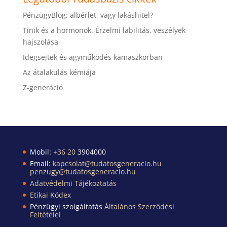
PénzügyBlog; albérlet, vagy lakáshitel?
Tinik és a hormonok. Érzelmi labilitás, veszélyek
hajszolása
Idegsejtek és agyműködés kamaszkorban
Az átalakulás kémiája
Z-generáció
Mobil:
+36 20
3904000
Email:
kapcsolat@tudatosgeneracio.hu
penzugy@tudatosgeneracio.hu
Adatvédelmi Tájékoztatás
Etikai Kódex
Pénzügyi szolgáltatás
Általános Szerződési
Feltételei