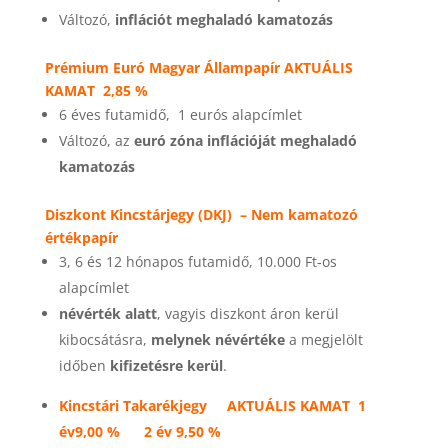
Változó,
inflációt meghaladó kamatozás
Prémium Euró Magyar Állampapír
AKTUÁLIS
KAMAT
2,85 %
6 éves futamidő, 1 eurós alapcímlet
Változó, az
euró zóna inflációját meghaladó
kamatozás
Diszkont Kincstárjegy (DKJ) –
Nem kamatozó
értékpapír
3, 6 és 12 hónapos futamidő, 10.000 Ft-os
alapcímlet
névérték alatt
, vagyis diszkont áron kerül
kibocsátásra,
melynek névértéke
a megjelölt
időben
kifizetésre kerül
.
Kincstári Takarékjegy
AKTUÁLIS KAMAT
1
év
9,00 %
2 év
9,50 %