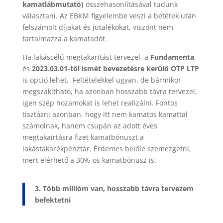
kamatlábmutató)
összehasonlításával tudunk
választani
. Az EBKM figyelembe veszi a betétek után
felszámolt díjakat és jutalékokat, viszont nem
tartalmazza a kamatadót.
Ha lakáscélú megtakarítást tervezel, a
Fundamenta
,
és
2023.03.01-től ismét bevezetésre kerülő OTP LTP
is opció lehet. Feltételekkel ugyan, de bármikor
megszakítható, ha azonban hosszabb távra tervezel,
igen szép hozamokat is lehet realizálni. Fontos
tisztázni azonban, hogy itt nem kamatos kamattal
számolnak, hanem csupán az adott éves
megtakaírtásra fizet kamatbónuszt a
lakástakarékpénztár. Érdemes belőle szemezgetni,
mert elérhető a 30%-os kamatbónusz is.
3. Több millióm van, hosszabb távra tervezem
befektetni