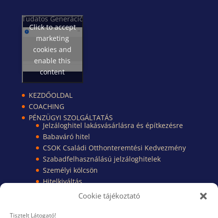
Tudatos Generáció
Click to accept
marketing
cookies and
enable this
content
KEZDŐOLDAL
COACHING
PÉNZÜGYI SZOLGÁLTATÁS
Jelzáloghitel lakásvásárlásra és építkezésre
Babaváró hitel
CSOK Családi Otthonteremtési Kedvezmény
Szabadfelhasználású jelzáloghitelek
Személyi kölcsön
Hitelkiváltás
Pénzügyi Kisokos
Cookie tájékoztató
Pénzügyi dokumentumok
TUDÁSBÁZIS
Tisztelt Látogató!