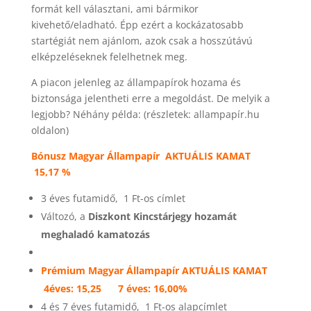
formát kell választani, ami bármikor
kivehető/eladható. Épp ezért a kockázatosabb
startégiát nem ajánlom, azok csak a hosszútávú
elképzeléseknek felelhetnek meg.
A piacon jelenleg az állampapírok hozama és
biztonsága jelentheti erre a megoldást. De melyik a
legjobb? Néhány példa: (részletek: allampapír.hu
oldalon)
Bónusz Magyar Állampapír AKTUÁLIS KAMAT
15,17 %
3 éves futamidő, 1 Ft-os címlet
Változó, a
Diszkont Kincstárjegy hozamát
meghaladó kamatozás
Prémium Magyar Állampapír AKTUÁLIS KAMAT
4éves:
15,25 7 éves: 16,00%
4 és 7 éves futamidő, 1 Ft-os alapcímlet