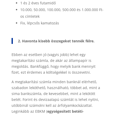
1 és 2 éves futamidő
10.000, 50.000, 100.000, 500.000 és 1.000.000 Ft-
os címletek
Fix, lépcsős kamatozás
2. Havonta kisebb összegeket tennék félre.
Ebben az esetben jó (vagyis jobb) lehet egy
megtakarítási számla, de akár az állampapír is
megoldás. Bankfüggő, hogy melyik bank mennyit
fizet, ezt érdemes a költségekkel is összevetni.
A megtakarítási számla minden banknál elérhető,
szabadon leköthető, használható, többet ad, mint a
sima bankszámla, de kevesebbet, mint a lekötött
betét. Forint és devizaalapú számlát is lehet nyitni,
utóbbinál számolni kell az árfolyamkockázattal.
Leginkább a
z EBKM (
egységesített betéti-