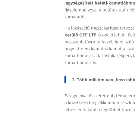
(
egységesített betéti-kamatlábm
figyelembe veszi a betétek után fel
kamatadót.
Ha lakáscélú megtakarítást terveze
kerülő OTP LTP
is opció lehet. Fe
hosszabb távra tervezel, igen szép 
hogy itt nem kamatos kamattal szá
kamatbónuszt a lakástakarékpénztá
kamatbónusz is.
3. Több millióm van, hosszabb
Ez egy jóval összetettebb téma, en
a következő blogcikkemben részlet
lehessen találni a legtöbbet hozó l