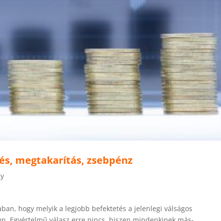
és, megtakarítás, zsebpénz
gy
an, hogy melyik a legjobb befektetés a jelenlegi válságos
en. Egyértelmű válasz erre nincs, hiszen mindenkinek más-