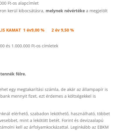
000 Ft-os alapcímlet
áron kerül kibocsátásra,
melynek névértéke
a megjelölt
LIS KAMAT
1 év
9,00 %
2 év
9,50 %
00 és 1.000.000 Ft-os címletek
tennék félre.
lehet egy megtakarítási számla, de akár az állampapír is
ank mennyit fizet, ezt érdemes a költségekkel is
knál elérhető, szabadon leköthető, használható, többet
esebbet, mint a lekötött betét. Forint és devizaalapú
számolni kell az árfolyamkockázattal. Leginkább a
z EBKM