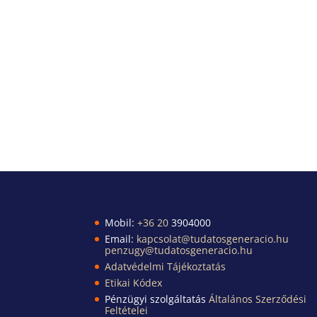
Mobil:
+36 20
3904000
Email:
kapcsolat@tudatosgeneracio.hu
penzugy@tudatosgeneracio.hu
Adatvédelmi Tájékoztatás
Etikai Kódex
Pénzügyi szolgáltatás
Általános Szerződési
Feltételei