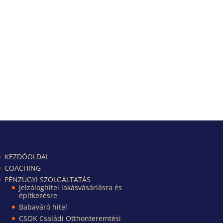
KEZDŐOLDAL
COACHING
PÉNZÜGYI SZOLGÁLTATÁS
Jelzáloghitel lakásvásárlásra és
építkezésre
Babaváró hitel
CSOK Családi Otthonteremtési