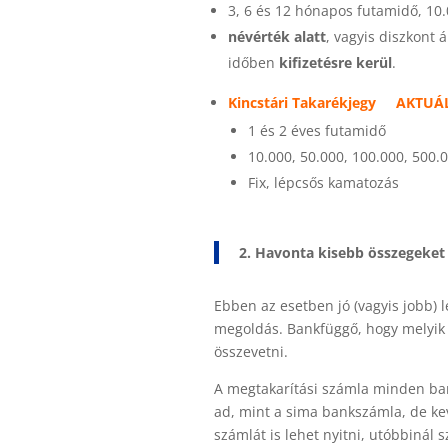
3, 6 és 12 hónapos futamidő, 10.
névérték alatt
, vagyis diszkont 
időben
kifizetésre kerül
.
Kincstári Takarékjegy
AKTUÁ
1 és 2 éves futamidő
10.000, 50.000, 100.000, 500.0
Fix, lépcsős kamatozás
2. Havonta kisebb összegeket 
Ebben az esetben jó (vagyis jobb) 
megoldás. Bankfüggő, hogy melyik b
összevetni.
A megtakarítási számla minden ban
ad, mint a sima bankszámla, de kev
számlát is lehet nyitni, utóbbinál 