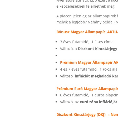
kivehető/eladható. Épp ezért a ko
elképzeléseknek felelhetnek meg.
A piacon jelenleg az állampapírok 
melyik a legjobb? Néhány példa: (r
Bónusz Magyar Állampapír AKT
3 éves futamidő, 1 Ft-os címlet
Változó, a
Diszkont Kincstárje
Prémium Magyar Állampapír A
4 és 7 éves futamidő, 1 Ft-os al
Változó,
inflációt meghaladó k
Prémium Euró Magyar Állampapí
6 éves futamidő, 1 eurós alapcí
Változó, az
euró zóna inflációj
Diszkont Kincstárjegy (DKJ) –
Nem