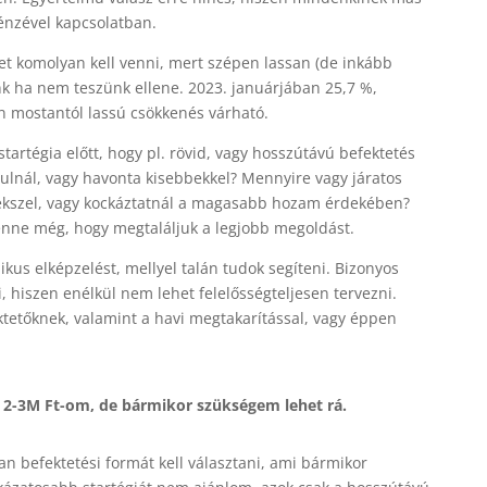
énzével kapcsolatban.
yet komolyan kell venni, mert szépen lassan (de inkább
nk ha nem teszünk ellene. 2023. januárjában 25,7 %,
n mostantól lassú csökkenés várható.
artégia előtt, hogy pl. rövid, vagy hosszútávú befektetés
ulnál, vagy havonta kisebbekkel? Mennyire vagy járatos
rekszel, vagy kockáztatnál a magasabb hozam érdekében?
nne még, hogy megtaláljuk a legjobb megoldást.
us elképzelést, mellyel talán tudok segíteni. Bizonyos
, hiszen enélkül nem lehet felelősségteljesen tervezni.
ktetőknek, valamint a havi megtakarítással, vagy éppen
y 2-3M Ft-om, de bármikor szükségem lehet rá.
 befektetési formát kell választani, ami bármikor