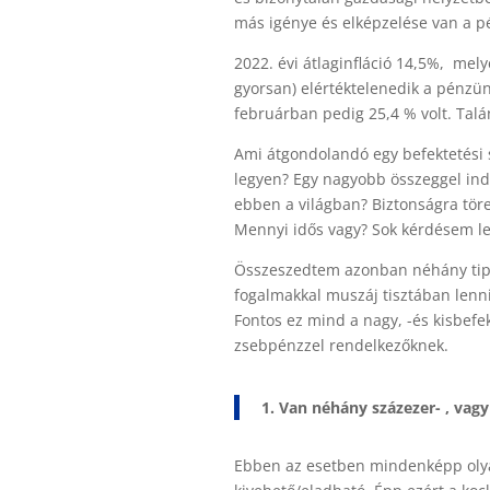
más igénye és elképzelése van a p
2022. évi átlaginfláció 14,5%, mel
gyorsan) elértéktelenedik a pénzü
februárban pedig 25,4 % volt. Talá
Ami átgondolandó egy befektetési st
legyen? Egy nagyobb összeggel ind
ebben a világban? Biztonságra tö
Mennyi idős vagy? Sok kérdésem le
Összeszedtem azonban néhány tipik
fogalmakkal muszáj tisztában lenni
Fontos ez mind a nagy, -és kisbefe
zsebpénzzel rendelkezőknek.
1. Van néhány százezer- , vag
Ebben az esetben mindenképp olyan