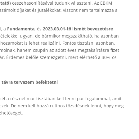
utató)
összehasonlításával tudunk választani
. Az EBKM
számolt díjakat és jutalékokat, viszont nem tartalmazza a
l, a
Fundamenta
, és
2023.03.01-től ismét bevezetésre
ltételekkel ugyan, de bármikor megszakítható, ha azonban
hozamokat is lehet realizálni. Fontos tisztázni azonban,
molnak, hanem csupán az adott éves megtakaírtásra fizet
r. Érdemes belőle szemezgetni, mert elérhető a 30%-os
 távra tervezem befektetni
nél a résznél már tisztában kell lenni pár fogalommal, amit
ezek. De nem kell hozzá rutinos tőzsdésnek lenni, hogy meg
ehetőséget.