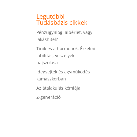
Legutóbbi
Tudásbázis cikkek
PénzügyBlog; albérlet, vagy
lakáshitel?
Tinik és a hormonok. Érzelmi
labilitás, veszélyek
hajszolása
Idegsejtek és agyműködés
kamaszkorban
Az átalakulás kémiája
Z-generáció