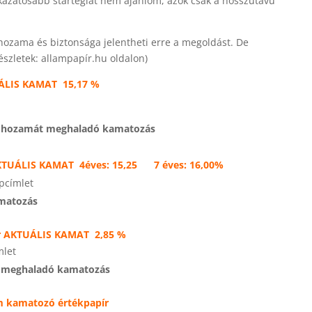
ckázatosabb startégiát nem ajánlom, azok csak a hosszútávú
hozama és biztonsága jelentheti erre a megoldást. De
észletek: allampapír.hu oldalon)
UÁLIS KAMAT
15,17 %
gy hozamát meghaladó kamatozás
KTUÁLIS KAMAT
4éves:
15,25 7 éves: 16,00%
apcímlet
amatozás
r
AKTUÁLIS KAMAT
2,85 %
mlet
át meghaladó kamatozás
 kamatozó értékpapír