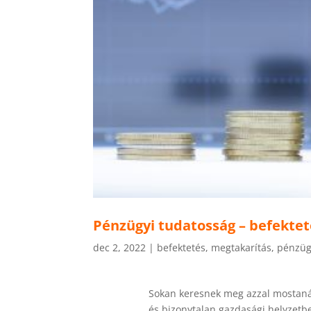
Pénzügyi tudatosság – befektet
dec 2, 2022
|
befektetés
,
megtakarítás
,
pénzü
Sokan keresnek meg azzal mostanáb
és bizonytalan gazdasági helyzetb