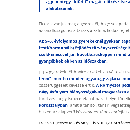
agy mintegy „kiüríti” magát, előkészítve 
alakulásának.
Ekkor kívánjuk meg a gyerektől, hogy sok peda
az önállóságot és a társas alkalmazkodás fejle
Az 5–6. évfolyamos gyerekeknél gyakran tapa
testi/hormonális) fejlődés törvényszerűségei
csökkenésével jár; következésképpen mind a
gyengébbek ebben az időszakban.
[..] A gyerekek többnyire érzékelik a változást
tenni”, mintha minden ugyanúgy zajlana, mi
összefüggéseit kevéssé értik.
A környezet ped
négy évfolyam hiányosságaival magyarázza a 
törekvés, hogy ismeretek halmaza helyett/mell
korosztályban
,
amit a tanítói, tanári végzetts
hiszen az alapvető készség- és képességfejles
Frances E. Jensen MD és Amy Ellis Nutt
, (2016)
A kama