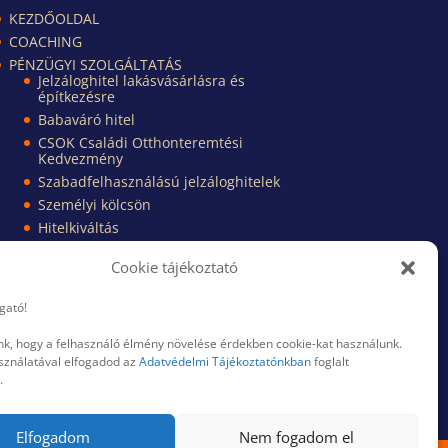
KEZDŐOLDAL
COACHING
PÉNZÜGYI SZOLGÁLTATÁS
Jelzáloghitel lakásvásárlásra és
építkezésre
Babaváró hitel
CSOK Családi Otthonteremtési
Kedvezmény
Szabadfelhasználású jelzáloghitelek
Személyi kölcsön
Hitelkiváltás
Pénzügyi Kisokos
Cookie tájékoztató
Pénzügyi dokumentumok
TUDÁSBÁZIS
ogató!
KAPCSOLAT
RÓLAM
nk, hogy a felhasználó élmény növelése érdekben cookie-kat használunk.
sználatával elfogadod az
Adatvédelmi Tájékoztatónkban
foglalt
BLOG
.
Elfogadom
Nem fogadom el