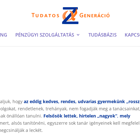
ING
PÉNZÜGYI SZOLGÁLTATÁS
TUDÁSBÁZIS
KAPCS
aljuk, hogy
az eddig kedves, rendes, udvarias gyermekünk „rossz
 dolgokat, rendetlenek, trehányak, nem fogadják meg a tanácsainkat
nak önállóan tanulni.
Felsősök lettek, hirtelen „nagyok”
,
mely
mert, alsós tanítónéni, egyszerre sok tanár igényeinek kell megfelel
egcsinálják a leckét.