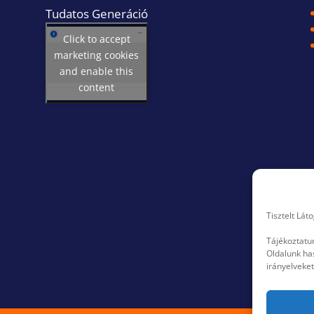
Tudatos Generáció
Click to accept
marketing cookies
and enable this
content
Tisztelt Lát
Tájékoztatu
Oldalunk ha
irányelveket