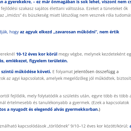
van a gyerekekre, – ez már önmagában is sok lehet, viszont nem c
jlődési szakasz sajátos élettani változása. Ezeket a tüneteket ők
nt az „imidzs” és büszkeség miatt látszólag nem vesznek róla tudomá
dják, hogy
az agyuk elkezd „zavarosan működni”, nem értik
gyereknél
10-12 éves kor körül
megy végbe, melynek kezdeteként e
s, emlékezet, figyelem területén.
b szintű működése követi.
E folyamat
jelentősen összefügg a
zok az agyi kapcsolatok, amelyek megelőzőleg jól működtek, biztosí
rtól fejlődik, mely folytatódik a születés után, egyre több és több 
annál értelmesebb és tanulékonyabb a gyermek. (Ezek a kapcsolatok
ntos a nyugodt és elegendő alvás gyermekkorban
.)
ználható kapcsolódások „törlődnek” 9/10–12 éves kor között/körül;