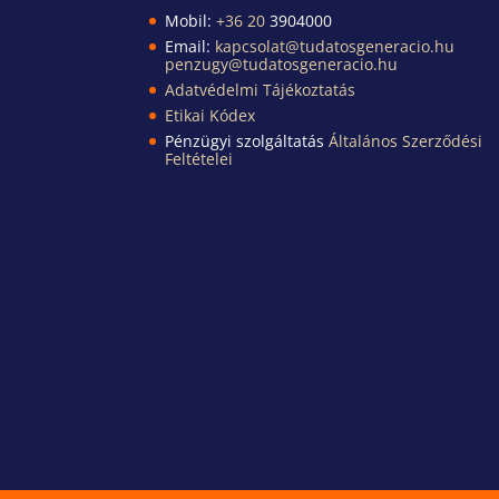
Mobil:
+36 20
3904000
Email:
kapcsolat@tudatosgeneracio.hu
penzugy@tudatosgeneracio.hu
Adatvédelmi Tájékoztatás
Etikai Kódex
Pénzügyi szolgáltatás
Általános Szerződési
Feltételei