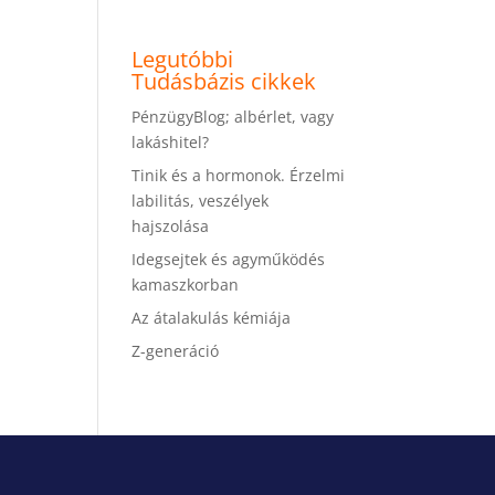
Legutóbbi
Tudásbázis cikkek
PénzügyBlog; albérlet, vagy
lakáshitel?
Tinik és a hormonok. Érzelmi
labilitás, veszélyek
hajszolása
Idegsejtek és agyműködés
kamaszkorban
Az átalakulás kémiája
Z-generáció