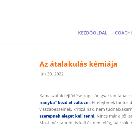
KEZDŐOLDAL
COACH
Az átalakulás kémiája
jún 30, 2022
Kamaszaink fejlődése kapcsán gyakran tapaszt
irányba” kezd el változni
. Elfelejtenek fontos
visszabeszélnek, kritizálnak, nem tudnak/akar
szerepnek eleget kell tenni.
Nincs már a jól is
Most már tanulni is kell és nem elég, ha csak m