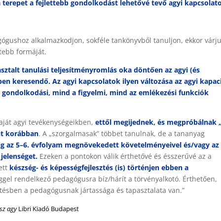
a terepet a fejlettebb gondolkodást lehetővé tevő agyi kapcsolat
gógushoz alkalmazkodjon, sokféle tankönyvből tanuljon, ekkor várju
ttebb formáját.
sztalt tanulási teljesítményromlás oka
döntően az agyi (és
ben keresendő. Az agyi kapcsolatok ilyen változása az agyi kapac
 gondolkodási, mind a figyelmi, mind az emlékezési funkciók
 saját agyi tevékenységeikben,
ettől megijednek, és megpróbálnak 
nt korábban
. A „szorgalmasak” többet tanulnak, de a tananyag
ig az 5–6. évfolyam megnövekedett követelményeivel és/vagy az 
jelenséget.
Ezeken a pontokon válik érthetővé és ésszerűvé az a
ett
készség- és képességfejlesztés (is) történjen ebben a
éggel rendelkező pedagógusra bíz/hárít a törvényalkotó. Érthetően,
ztésben a pedagógusnak jártassága és tapasztalata van.”
sz agy
Libri Kiadó Budapest