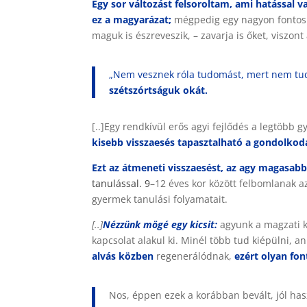
Egy sor változást felsoroltam, ami hatással 
ez a magyarázat;
mégpedig egy nagyon fontos fe
maguk is észreveszik, – zavarja is őket, viszo
„Nem vesznek róla tudomást, mert nem tu
szétszórtságuk okát.
[..]Egy rendkívül erős agyi fejlődés a legtöbb 
kisebb visszaesés tapasztalható a gondolkodá
Ezt az átmeneti visszaesést, az agy magasab
tanulással. 9
–12 éves kor között felbomlanak a
gyermek tanulási folyamatait.
[..
]
Nézzünk mögé egy kicsit:
agyunk a magzati ko
kapcsolat alakul ki. Minél több tud kiépülni, 
alvás közben
regenerálódnak,
ezért olyan fo
Nos, éppen ezek a korábban bevált, jól has