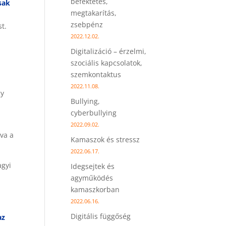
befektetés,
sak
megtakarítás,
zsebpénz
st.
2022.12.02.
Digitalizáció – érzelmi,
szociális kapcsolatok,
szemkontaktus
2022.11.08.
gy
Bullying,
cyberbullying
2022.09.02.
tva a
Kamaszok és stressz
2022.06.17.
agyi
Idegsejtek és
agyműködés
kamaszkorban
2022.06.16.
Digitális függőség
az