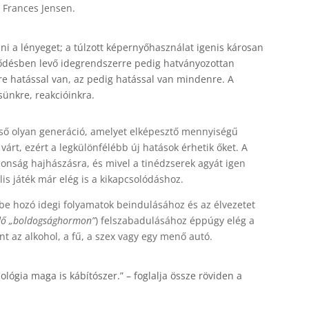
 Frances Jensen.
i a lényeget; a túlzott képernyőhasználat igenis károsan
lődésben levő idegrendszerre pedig hatványozottan
e hatással van, az pedig hatással van mindenre. A
sünkre, reakcióinkra.
lső olyan generáció, amelyet elképesztő mennyiségű
várt, ezért a legkülönfélébb új hatások érhetik őket. A
onság hajhászásra, és mivel a tinédzserek agyát igen
lis játék már elég is a kikapcsolódáshoz.
e hozó idegi folyamatok beindulásához és az élvezetet
dő „boldogsághormon”
) felszabadulásához éppúgy elég a
t az alkohol, a fű, a szex vagy egy menő autó.
lógia maga is kábítószer.”
– foglalja össze röviden a