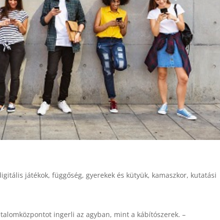
digitális játékok
,
függőség
,
gyerekek és kütyük
,
kamaszkor
,
kutatási
talomközpontot ingerli az agyban, mint a kábítószerek. –