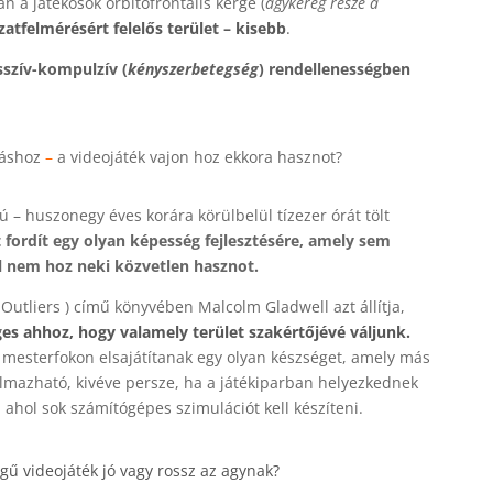
n a játékosok orbitofrontális kérge (
agykéreg része a
atfelmérésért felelős terület – kisebb
.
szív-kompulzív (
kényszerbetegség
) rendellenességben
láshoz
–
a videojáték vajon hoz ekkora hasznot?
iú – huszonegy éves korára körülbelül tízezer órát tölt
 fordít egy olyan képesség fejlesztésére, amely sem
l nem hoz neki közvetlen hasznot.
( Outliers ) című könyvében Malcolm Gladwell azt állítja,
ges ahhoz, hogy valamely terület szakértőjévé váljunk.
g mesterfokon elsajátítanak egy olyan készséget, amely más
almazható, kivéve persze, ha a játékiparban helyezkednek
 ahol sok számítógépes szimulációt kell készíteni.
ű videojáték jó vagy rossz az agynak?