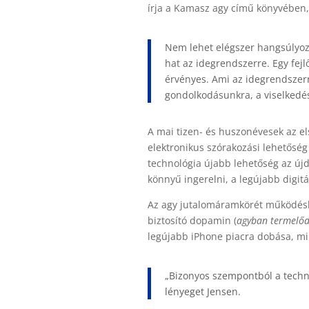
írja a Kamasz agy című könyvében,
Nem lehet elégszer hangsúlyozn
hat az idegrendszerre. Egy fej
érvényes. Ami az idegrendszerr
gondolkodásunkra, a viselkedé
A mai tizen- és huszonévesek az e
elektronikus szórakozási lehetőség 
technológia újabb lehetőség az újd
könnyű ingerelni, a legújabb digitá
Az agy jutalomáramkörét működésb
biztosító dopamin (
agyban termelő
legújabb iPhone piacra dobása, min
„
Bizonyos szempontból a techno
lényeget Jensen.