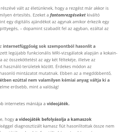
 részévé vált az életünknek, hogy a rezgést már akkor is
ilyen értesítés. Ezeket a
fantomrezgéseket
kiváltó
int egy digitális ajándékot az agynak amikor érkezik egy
pittyegés, – dopamint szabadít fel az agyban, ezáltal az
az
internetfüggőség sok szempontból hasonlít a
ett legújabb funkcionális MRI-vizsgálatok alapján a kokain-
z összeköttetést az agy két féltekéje, illetve az
t használó területek között. Érdekes módon az
n hasonló mintázatot mutatnak. Ebben az a megdöbbentő,
étben ezúttal nem valamilyen kémiai anyag váltja ki a
lme erősebb, mint a valóság!
bb internetes mániája a
videojáték.
te, hogy
a videojáték befolyásolja a kamaszok
őséggel diagnosztizált kamasz fiút hasonlítottak össze nem