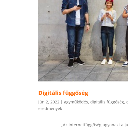
Digitális függőség
jún 2, 2022
|
agyműködés
,
digitális függőség
,
eredmények
„Az internetfüggőség ugyanazt a ju