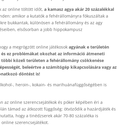
 az online töltött időt,
a kamasz agya akár 20 százalékkal
inden:
amikor a kutatók a fehérállományra fókuszáltak a
ekre bukkantak, különösen a fehérállomány és az agy
éseiben, elsősorban a jobb hippokampusz
 hogy a megrögzött online játékosok
agyának e területén
 és ez problémákat okozhat az információ átmeneti
 többi közeli területen
a fehérállomány csökkenése
képességét,
beleértve a számítógép kikapcsolására vagy az
onatkozó döntést is!
lkohol-,
heroin-, kokain- és marihuánafüggőségében is
alán az online szerencsejátékok és póker képében éri a
plán támad az átkozott függőség: ötvöződik a hazárdjáték és
mutatta, hogy a tinédzserek akár 70-80 százaléka is
 online szerencsejátékot.