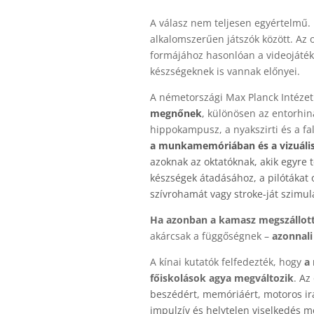
A válasz nem teljesen egyértelmű.
alkalomszerűen játszók között.
Az 
formájához hasonlóan a videojáték
készségeknek is vannak előnyei.
A németországi Max Planck Intézet 
megnőnek
,
különösen az entorhin
hippokampusz, a nyakszirti és a fa
a munkamemóriában és a vizuális
azoknak az oktatóknak, akik egyre 
készségek átadásához, a pilótákat o
szívrohamát vagy stroke-ját szimulá
Ha azonban a kamasz megszállott
akárcsak a függőségnek –
azonnali
A kínai kutatók felfedezték, hogy
a 
főiskolások agya megváltozik
.
Az
beszédért, memóriáért, motoros irá
impulzív és helytelen viselkedés m