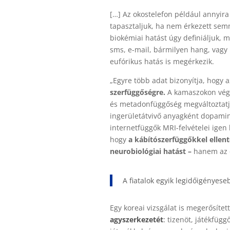
[…] Az okostelefon például annyira
tapasztaljuk, ha nem érkezett semm
biokémiai hatást úgy definiáljuk, m
sms, e-mail, bármilyen hang, vagy 
eufórikus hatás is megérkezik.
„Egyre több adat bizonyítja, hogy 
szerfüggőségre
.
A kamaszokon végz
és metadonfüggőség megváltoztatja a
ingerületátvivő anyagként dopamin
internetfüggők MRI-felvételei ige
hogy
a kábítószerfüggőkkel ellent
neurobiológiai hatást –
hanem az e
A fiatalok egyik legidőigényese
Egy koreai vizsgálat is megerősítet
agyszerkezetét
:
tizenöt, játékfügg