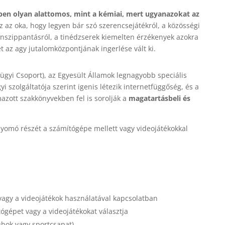
pen olyan alattomos, mint a kémiai, mert ugyanazokat az
z az oka, hogy legyen bár szó szerencsejátékról, a közösségi
nszippantásról, a tinédzserek kiemelten érzékenyek azokra
 az agy jutalomközpontjának ingerlése vált ki.
gyi Csoport), az Egyesült Államok legnagyobb speciális
i szolgáltatója szerint igenis létezik internetfüggőség, és a
azott szakkönyvekben fel is sorolják a
magatartásbeli és
lnyomó részét a számítógépe mellett vagy videojátékokkal
agy a videojátékok használatával kapcsolatban
tógépet vagy a videojátékokat választja
ubok vagy sportcsapat)