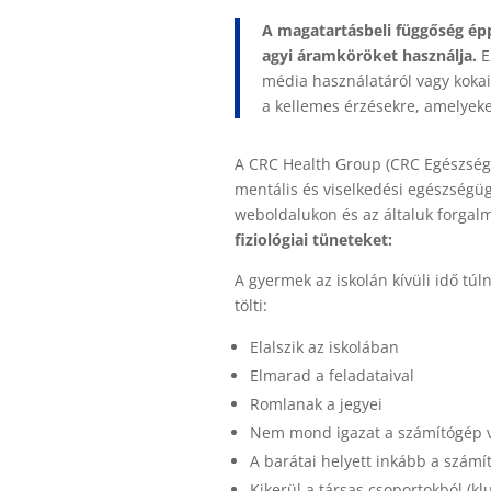
A magatartásbeli függőség ép
agyi áramköröket használja.
E
média használatáról vagy kokai
a kellemes érzésekre, amelyeket
A CRC Health Group (CRC Egészségü
mentális és viselkedési egészségügy
weboldalukon és az általuk forgalm
fiziológiai tüneteket:
A gyermek az iskolán kívüli idő tú
tölti:
Elalszik az iskolában
Elmarad a feladataival
Romlanak a jegyei
Nem mond igazat a számítógép v
A barátai helyett inkább a számí
Kikerül a társas csoportokból (kl