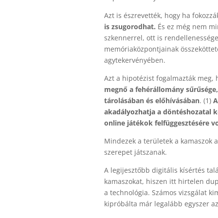
Azt is észrevették, hogy ha fokozzák
is zsugorodhat.
És ez még nem m
szkennerrel, ott is rendellenesség
memóriaközpontjainak összeköttet
agytekervényében.
Azt a hipotézist fogalmazták meg,
megnő a fehérállomány sűrűsége,
tárolásában és előhívásában
. (1)
A
akadályozhatja a döntéshozatal 
online játékok felfüggesztésére v
Mindezek a területek a kamaszok a
szerepet játszanak.
A legijesztőbb digitális kísértés t
kamaszokat, hiszen itt hirtelen du
a technológia. Számos vizsgálat ki
kipróbálta már legalább egyszer az