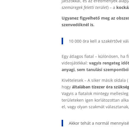
játszókkal, és az eredmények alapjá
szemüregek feletti terület
) – a
kockáz
Ugyanez figyelhető meg az obszes
szenvedőknél is.
10 000 óra kell a szakértővé vá
Egy átlagos fiatal – különösen, ha f
videojátékkal:
vagyis rengeteg időt
anyagi, sem tanulási szempontbó
Kivételesek – A siker másik oldala 
hogy
általában tízezer óra szüksé
Vagyis a fiatalok mintegy mellesle
területeken igen korlátozottan alk
el, vagy olyan szakmát választanak,
Akkor tehát a normál mennyiség