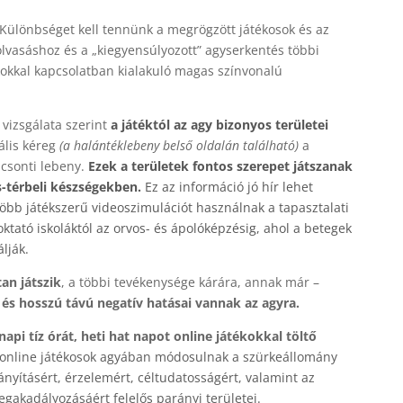
 Különbséget kell tennünk a megrögzött játékosok és az
olvasáshoz és a „kiegyensúlyozott” agyserkentés többi
okkal kapcsolatban kialakuló magas színvonalú
vizsgálata szerint
a játéktól az agy bizonyos területei
ális kéreg
(
a halántéklebeny belső oldalán található)
a
lcsonti lebeny.
Ezek a területek fontos szerepet játszanak
-térbeli készségekben.
Ez az információ jó hír lehet
több játékszerű videoszimulációt használnak a tapasztalati
ktató iskoláktól az orvos- és ápolóképzésig, ahol a betegek
lják.
an játszik
, a többi tevékenysége kárára, annak már –
 és hosszú távú negatív hatásai vannak az agyra.
napi tíz órát, heti hat napot online játékokkal töltő
 online játékosok agyában módosulnak a szürkeállomány
nyításért, érzelemért, céltudatosságért, valamint az
egakadályozásáért felelős parányi területei.