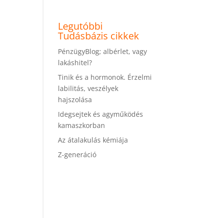
Legutóbbi
Tudásbázis cikkek
PénzügyBlog; albérlet, vagy
lakáshitel?
Tinik és a hormonok. Érzelmi
labilitás, veszélyek
hajszolása
Idegsejtek és agyműködés
kamaszkorban
Az átalakulás kémiája
Z-generáció