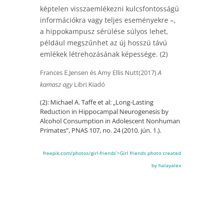
képtelen visszaemlékezni kulcsfontosságú
információkra vagy teljes eseményekre –,
a hippokampusz sérülése súlyos lehet,
például megszűnhet az új hosszú távú
emlékek létrehozásának képessége. (2)
Frances E.Jensen és Amy Ellis Nutt(2017)
A
kamasz agy
Libri Kiadó
(2): Michael A. Taffe et al: „Long-Lasting
Reduction in Hippocampal Neurogenesis by
Alcohol Consumption in Adolescent Nonhuman
Primates”, PNAS 107, no. 24 (2010. jún. 1.).
freepik.com/photos/girl-friends’>Girl friends photo created
by halayalex