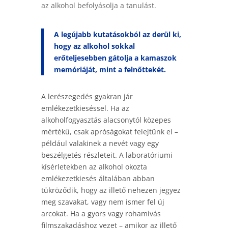
az alkohol befolyásolja a tanulást.
A legújabb kutatásokból az derül ki,
hogy az alkohol sokkal
erőteljesebben gátolja a kamaszok
memóriáját, mint a felnőttekét.
A lerészegedés gyakran jár
emlékezetkieséssel. Ha az
alkoholfogyasztás alacsonytól közepes
mértékű, csak apróságokat felejtünk el –
például valakinek a nevét vagy egy
beszélgetés részleteit. A laboratóriumi
kísérletekben az alkohol okozta
emlékezetkiesés általában abban
tükröződik, hogy az illető nehezen jegyez
meg szavakat, vagy nem ismer fel új
arcokat. Ha a gyors vagy rohamivás
filmszakadáshoz vezet – amikor az illető