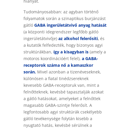
hiányát.
Tudományosabban: az agyban történő
folyamatok során a szinaptikus burjánzást
gátló
GABA ingerületátvivő anyag hatását
(a központi idegrendszer legfőbb gátló
ingerületátvivője)
az alkohol felerősíti
,
és
a kutatók felfedezték, hogy bizonyos agyi
struktúrákban,
így a kisagyban is
(amely a
motoros koordinációért felel),
a GABA-
receptorok száma nő a kamaszkor
során.
Mivel azonban a tizenéveseknek,
különösen a fiatal tinédzsereknek
kevesebb GABA-receptoruk van, mint a
felnőtteknek, kevésbé tapasztalják azokat
a gátló hatásokat, amelyeket a felnőttek
magasabb GABA-szintje felerősít. A
legfontosabb agyi struktúrák csekélyebb
gátló tevékenysége folytán kisebb a
nyugtató hatás, kevésbé sérülnek a