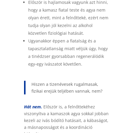
Először is hajlamosak vagyunk azt hinni,
hogy a kamasz fiatal teste és agya nem
olyan érett, mint a felnőtteké, ezért nem
tudja olyan jól kezelni az alkohol
közvetlen fiziológiai hatását.
Ugyanakkor éppen a fiatalság és a
tapasztalatlanság miatt véljük úgy, hogy
a tinédzser gyorsabban regenerálódik
egy-egy ivászatot követően.
Hiszen a tizenévesek rugalmasak,
fizikai erejük teljében vannak, nem?
Hát nem.
Először is, a felnőttekéhez
viszonyítva a kamaszok agya sokkal jobban
kezeli az ivás bódító hatásait, a kábaságot,
a másnaposságot és a koordináció