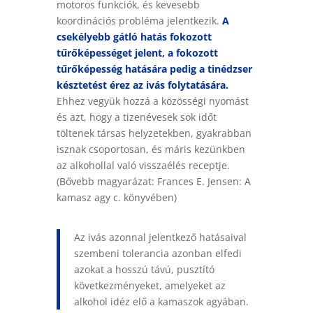
motoros funkciók, és kevesebb
koordinációs probléma jelentkezik.
A
csekélyebb gátló hatás fokozott
tűrőképességet jelent, a fokozott
tűrőképesség hatására pedig a tinédzser
késztetést érez az ivás folytatására.
Ehhez vegyük hozzá a közösségi nyomást
és azt, hogy a tizenévesek sok időt
töltenek társas helyzetekben, gyakrabban
isznak csoportosan, és máris kezünkben
az alkohollal való visszaélés receptje.
(Bővebb magyarázat: Frances E. Jensen: A
kamasz agy c. könyvében)
Az ivás azonnal jelentkező hatásaival
szembeni tolerancia azonban elfedi
azokat a hosszú távú, pusztító
következményeket, amelyeket az
alkohol idéz elő a kamaszok agyában.