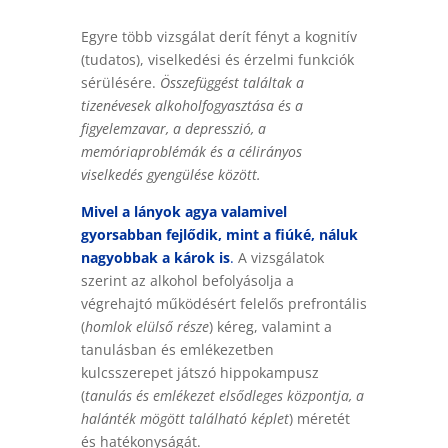
Egyre több vizsgálat derít fényt a kognitív
(tudatos), viselkedési és érzelmi funkciók
sérülésére.
Összefüggést találtak a
tizenévesek alkoholfogyasztása és a
figyelemzavar, a depresszió, a
memóriaproblémák és a célirányos
viselkedés gyengülése között.
Mivel a lányok agya valamivel
gyorsabban fejlődik, mint a fiúké, náluk
nagyobbak a károk is
.
A vizsgálatok
szerint az alkohol befolyásolja a
végrehajtó működésért felelős prefrontális
(
homlok elülső része
) kéreg, valamint a
tanulásban és emlékezetben
kulcsszerepet játszó hippokampusz
(
tanulás és emlékezet elsődleges központja, a
halánték mögött található képlet
)
méretét
és hatékonyságát.