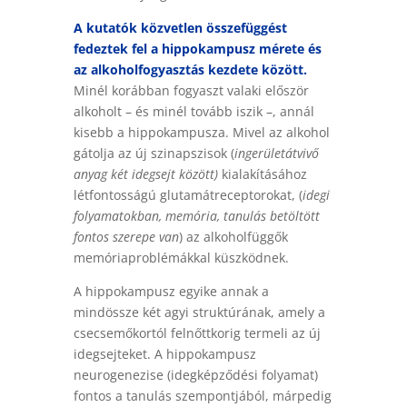
A kutatók közvetlen összefüggést
fedeztek fel a hippokampusz mérete és
az alkoholfogyasztás kezdete között.
Minél korábban fogyaszt valaki először
alkoholt – és minél tovább iszik –, annál
kisebb a hippokampusza. Mivel az alkohol
gátolja az új szinapszisok
(
ingerületátvivő
anyag két idegsejt között)
kialakításához
létfontosságú glutamátreceptorokat,
(
idegi
folyamatokban, memória, tanulás betöltött
fontos szerepe van
)
az alkoholfüggők
memóriaproblémákkal küszködnek.
A hippokampusz egyike annak a
mindössze két agyi struktúrának, amely a
csecsemőkortól felnőttkorig termeli az új
idegsejteket. A hippokampusz
neurogenezise (idegképződési folyamat)
fontos a tanulás szempontjából, márpedig