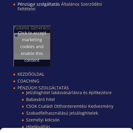
Pénzügyi szolgáltatás
Általános Szerződési
Feltételei
Tudatos Generáció
Click to accept
marketing
cookies and
enable this
content
KEZDŐOLDAL
COACHING
PÉNZÜGYI SZOLGÁLTATÁS
Jelzáloghitel lakásvásárlásra és építkezésre
Babaváró hitel
CSOK Családi Otthonteremtési Kedvezmény
Szabadfelhasználású jelzáloghitelek
Személyi kölcsön
Hitelkiváltás