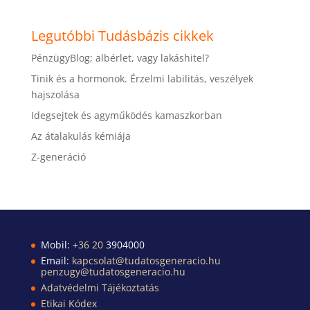
Legutóbbi Tudásbázis cikkek
PénzügyBlog; albérlet, vagy lakáshitel?
Tinik és a hormonok. Érzelmi labilitás, veszélyek
hajszolása
Idegsejtek és agyműködés kamaszkorban
Az átalakulás kémiája
Z-generáció
Mobil:
+36 20
3904000
Email:
kapcsolat@tudatosgeneracio.hu
penzugy@tudatosgeneracio.hu
Adatvédelmi Tájékoztatás
Etikai Kódex