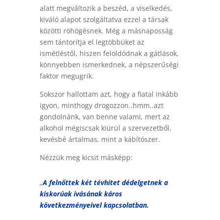
alatt megváltozik a beszéd, a viselkedés,
kiváló alapot szolgáltatva ezzel a társak
közötti röhögésnek. Még a másnaposság
sem tántorítja el legtöbbüket az
ismétléstől, hiszen feloldódnak a gátlások,
könnyebben ismerkednek, a népszerűségi
faktor megugrik.
Sokszor hallottam azt, hogy a fiatal inkább
igyon, minthogy drogozzon..hmm..azt
gondolnánk, van benne valami, mert az
alkohol mégiscsak kiürül a szervezetből,
kevésbé ártalmas, mint a kábítószer.
Nézzük meg kicsit másképp:
„
A felnőttek két tévhitet dédelgetnek a
kiskorúak ivásának káros
következményeivel kapcsolatban.