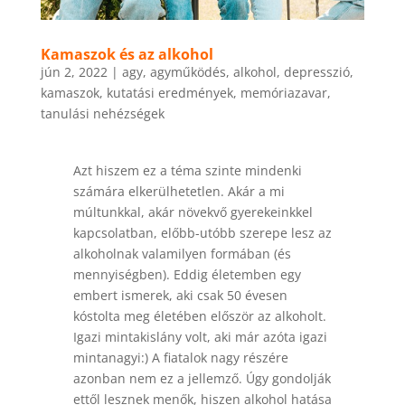
Kamaszok és az alkohol
jún 2, 2022
|
agy
,
agyműködés
,
alkohol
,
depresszió
,
kamaszok
,
kutatási eredmények
,
memóriazavar
,
tanulási nehézségek
Azt hiszem ez a téma szinte mindenki
számára elkerülhetetlen. Akár a mi
múltunkkal, akár növekvő gyerekeinkkel
kapcsolatban, előbb-utóbb szerepe lesz az
alkoholnak valamilyen formában (és
mennyiségben). Eddig életemben egy
embert ismerek, aki csak 50 évesen
kóstolta meg életében először az alkoholt.
Igazi mintakislány volt, aki már azóta igazi
mintanagyi:) A fiatalok nagy részére
azonban nem ez a jellemző. Úgy gondolják
ettől lesznek menők, hiszen alkohol hatása