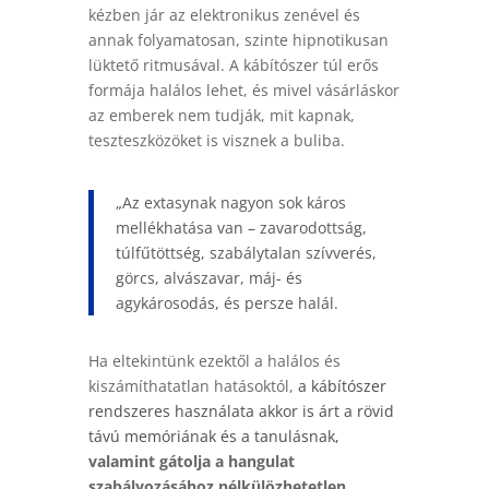
kézben jár az elektronikus zenével és
annak folyamatosan, szinte hipnotikusan
lüktető ritmusával. A kábítószer túl erős
formája halálos lehet, és mivel vásárláskor
az emberek nem tudják, mit kapnak,
teszteszközöket is visznek a buliba.
„Az extasynak nagyon sok káros
mellékhatása van – zavarodottság,
túlfűtöttség, szabálytalan szívverés,
görcs, alvászavar, máj- és
agykárosodás, és persze halál.
Ha eltekintünk ezektől a halálos és
kiszámíthatatlan hatásoktól,
a kábítószer
rendszeres használata akkor is árt a rövid
távú memóriának és a tanulásnak,
valamint gátolja a hangulat
szabályozásához nélkülözhetetlen