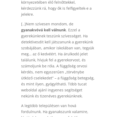
környezetében élő felnőttekkel,
kérdezzünk rá, hogy ők is felfigyeltek-e a
jelekre.
[..]Nem szívesen mondom, de
gyanakvóvá kell válnunk
. Ezzel a
gyerekünknek teszünk szívességet. Ha
detektívesdit kell játszanunk a gyerekünk
szobájában, amikor iskolában van, tegyük
meg… az ő kedvéért. Ha árulkodó jelet
találunk, hívjuk fel a gyerekorvost, és
számoljunk be róla. A függőség orvosi
kérdés, nem egyszerűen „törvénybe
ütköző cselekedet” – a függőség betegség,
és mint ilyen, gyógyítható. Több tucat
weboldal ajánl ingyenes segítséget
nekünk és tizenéves gyerekünknek.
A legtöbb településen van hová
fordulnunk. Ha gyanakszunk valamire,