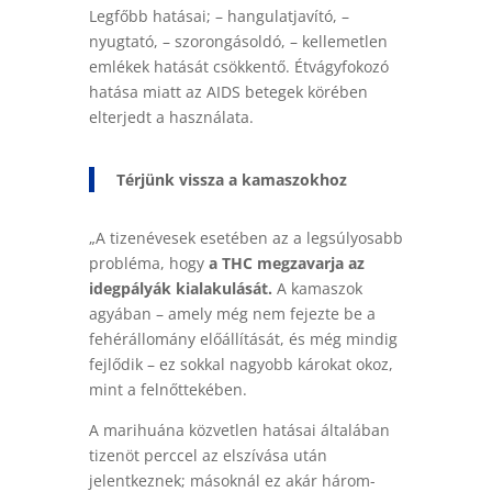
Legfőbb hatásai; – hangulatjavító, –
nyugtató, – szorongásoldó, – kellemetlen
emlékek hatását csökkentő. Étvágyfokozó
hatása miatt az AIDS betegek körében
elterjedt a használata.
Térjünk vissza a kamaszokhoz
„A tizenévesek esetében az a legsúlyosabb
probléma, hogy
a THC megzavarja az
idegpályák kialakulását.
A kamaszok
agyában – amely még nem fejezte be a
fehérállomány előállítását, és még mindig
fejlődik – ez sokkal nagyobb károkat okoz,
mint a felnőttekében.
A marihuána közvetlen hatásai általában
tizenöt perccel az elszívása után
jelentkeznek; másoknál ez akár három-