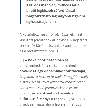
is fejlődésben van, működését a
lehető legkisebb ráfordítással
megszerezhető legnagyobb izgalom
hajhászása jellemzi.
A kokainhoz hasonló kábítószerek igazi
kísértést jelentenek az agynak. A népszerű
serkentők közé tartoznak az amfetaminok
és a metamfetaminok is.
[..] A
kokainhoz hasonlóan
az
amfetaminok és a metamfetaminok is
növelik az agy dopaminkoncentrációját,
(dopamin: a testben termelődő vegyület, mely
a szervezet mindkét jelátviteli rendszerében
(
a
hormon-
és
idegrendszerben
szerepet
játszik.)
és a kokainhoz hasonlóan
euforikus élményt okoznak
.
Egyre több
tinédzser használja a figyelemhiányos