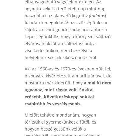
elhanyagolható vagy jelentéktelen. Az
agynak ezeket a területeit nap mint nap
használjuk az alapvető kognitív
(tudatos
)
feladatok megoldásához: szükségünk van
rájuk az elvont gondolkodáshoz, ahhoz a
képességünkhöz, hogy a környezet változó
elvárásainak láttán változtassunk a
viselkedésünkön, nem beszélve a
helytelen reakciók kiküszöböléséről.
Aki az 1960-as és 1970-es években nőtt fel,
bizonyára kísérletezett a marihuánával, de
mostanra már kiderült, hogy
a mai fű nem
ugyanaz, mint régen volt.
Sokkal
erősebb, következésképp sokkal
csábítóbb és veszélyesebb.
Mielőtt tehát elmondanám, hogyan
térítsük el gyermekünket a fűtől, és
hogyan beszélgessünk velük a
veszélyeiről, szeretném hangsúlyozni,