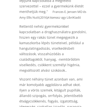
lépjünk kapcsolatba a megfelelő
szervezettel – ezzel a gyermekünk életét
menthetjük meg.”
Frances E. Jensen MD és
Amy Ellis Nutt(2016)
A kamasz agy
LibriKiadó
Rettentő nehéz gyermekünkkel
kapcsolatban a droghasználatra gondolni,
hiszen egy rakás tünet megegyezik a
kamaszkorba lépés tüneteivel, például a
hangulatingadozás, viselkedésbeli
változások, visszahúzódás a
családtagoktól, hanyag, -nemtörődöm
viselkedés, csökkent személyi higénia,
megváltozott alvási szokások..
Viszont néhány tünet azonban van, ami
már komolyabb aggódásra adhat okot.
Ilyen a vörös szemek, kitágult pupillák,
állandó szipogás, orrfolyás, jelentősebb
étvágycsökkenés, fogyás, izgatottság,
idegesség, szokatlan izzadás, paranoia,