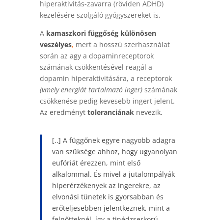
hiperaktivitás-zavarra (röviden ADHD)
kezelésére szolgáló gyógyszereket is.
A
kamaszkori függőség különösen
veszélyes
,
mert a hosszú szerhasználat
során az agy a dopaminreceptorok
számának csökkentésével reagál a
dopamin hiperaktivitására, a receptorok
(vmely energiát tartalmazó inger)
számának
csökkenése pedig kevesebb ingert jelent.
Az eredményt
toleranciának
nevezik.
[..] A függőnek egyre nagyobb adagra
van szüksége ahhoz, hogy ugyanolyan
eufóriát érezzen
, mint első
alkalommal. És mivel a jutalompályák
hiperérzékenyek az ingerekre, az
elvonási tünetek is gyorsabban és
erőteljesebben jelentkeznek, mint a
felnőtteknél, így a tinédzserkorú