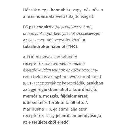
Nézzük meg a
kannabisz
, vagy más néven
a
marihuána
alapvető tulajdonságait.
Fő pszichoaktív
(
idegrendszerre ható,
annak funkcióját befolyásoló
)
összetevője
, –
a
z összesen 483 vegyület közül
a
tetrahidrokannabinol (THC)
.
A
THC
bizonyos kannabionid
receptorokhoz
(
sejtmembránokba
ágyazódva jelen vannak az egész testben
)
–
ezen belül is az agyban levő kannabinoid
(BC1) receptorokhoz kapcsolódik,
azokban
az agyi régiókban, ahol a koordináció,
memória, mozgás, fájdalomérzet,
időérzékelés területe található.
A
marihuána THC-ja stimulálja ezen
receptorokat, így
jelentősen befolyásolja
az e területekből eredő