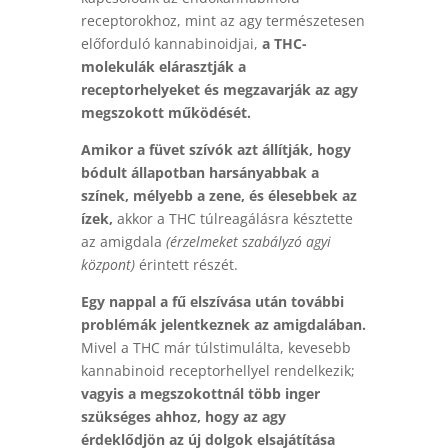
receptorokhoz, mint az agy természetesen
előforduló kannabinoidjai,
a THC-
molekulák elárasztják a
receptorhelyeket és megzavarják az agy
megszokott működését.
Amikor a füvet szívók azt állítják, hogy
bódult állapotban harsányabbak a
színek, mélyebb a zene, és élesebbek az
ízek,
akkor a THC túlreagálásra késztette
az amigdala
(érzelmeket szabályzó agyi
központ)
érintett részét.
Egy nappal a fű elszívása után további
problémák jelentkeznek az amigdalában.
Mivel a THC már túlstimulálta, kevesebb
kannabinoid receptorhellyel rendelkezik;
vagyis a megszokottnál több inger
szükséges ahhoz, hogy az agy
érdeklődjön az új dolgok elsajátítása