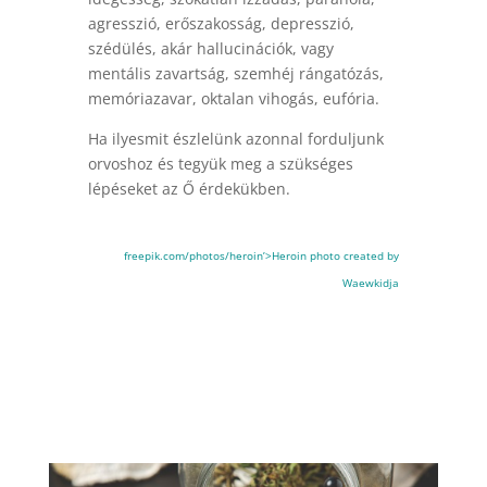
agresszió, erőszakosság, depresszió,
szédülés, akár hallucinációk, vagy
mentális zavartság, szemhéj rángatózás,
memóriazavar, oktalan vihogás, eufória.
Ha ilyesmit észlelünk azonnal forduljunk
orvoshoz és tegyük meg a szükséges
lépéseket az Ő érdekükben.
freepik.com/photos/heroin’>Heroin photo created by
Waewkidja