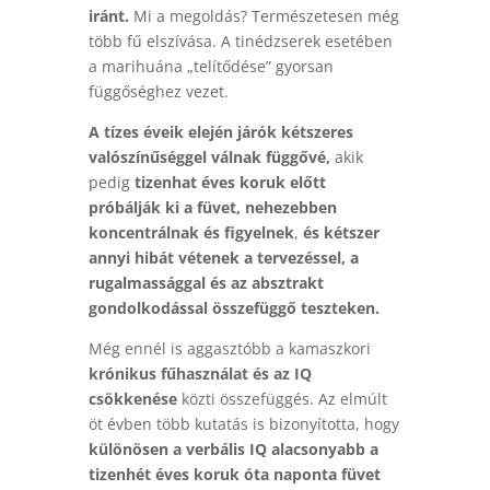
iránt.
Mi a megoldás? Természetesen még
több fű elszívása. A tinédzserek esetében
a marihuána „telítődése” gyorsan
függőséghez vezet.
A tízes éveik elején járók kétszeres
valószínűséggel válnak függővé,
akik
pedig
tizenhat éves koruk előtt
próbálják ki a füvet, nehezebben
koncentrálnak és figyelnek
,
és kétszer
annyi hibát vétenek a tervezéssel, a
rugalmassággal és az absztrakt
gondolkodással összefüggő teszteken.
Még ennél is aggasztóbb a kamaszkori
krónikus fűhasználat és az IQ
csökkenése
közti összefüggés.
Az elmúlt
öt évben több kutatás is bizonyította, hogy
különösen a verbális IQ alacsonyabb a
tizenhét éves koruk óta naponta füvet