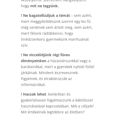
hogy
mit ne tegyünk.
! Ne bagatellizáljuk a témát
– sem azért,
mert meggyőződésünk szerint egy kis fű
még senkinek sem ártott meg, sem azért,
mert félünk rádöbbenni, hogy
tinédzserkorú gyermekünk marihuánát
szív.
! Ne viccelődjünk régi füves
élményeinken
a házastársunkkal vagy a
barátainkkal, mert a gyerekek nyitott füllel
járkálnak. Mindent észrevesznek.
Figyelnek, és elraktározzák az
információkat.
! Hacsak lehet
, konkrétan és
gyakorlatiasan fogalmazzunk a kábítószer
használatával kapcsolatban. Mik a céljaik?
Mit értékelnek legtöbbre az életben?