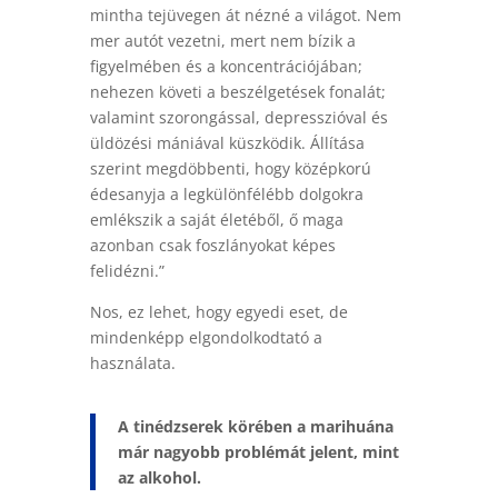
mintha tejüvegen át nézné a világot. Nem
mer autót vezetni, mert nem bízik a
figyelmében és a koncentrációjában;
nehezen követi a beszélgetések fonalát;
valamint szorongással, depresszióval és
üldözési mániával küszködik. Állítása
szerint megdöbbenti, hogy középkorú
édesanyja a legkülönfélébb dolgokra
emlékszik a saját életéből, ő maga
azonban csak foszlányokat képes
felidézni.”
Nos, ez lehet, hogy egyedi eset, de
mindenképp elgondolkodtató a
használata.
A tinédzserek körében a marihuána
már nagyobb problémát jelent, mint
az alkohol.