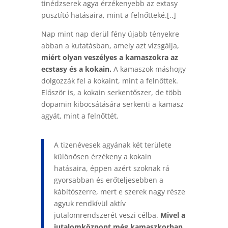
tinédzserek agya érzékenyebb az extasy
pusztító hatásaira, mint a felnőtteké.[..]
Nap mint nap derül fény újabb tényekre
abban a kutatásban, amely azt vizsgálja,
miért olyan veszélyes a kamaszokra az
ecstasy és a kokain.
A kamaszok máshogy
dolgozzák fel a kokaint, mint a felnőttek.
Először is, a kokain serkentőszer, de több
dopamin kibocsátására serkenti a kamasz
agyát, mint a felnőttét.
A tizenévesek agyának két területe
különösen érzékeny a kokain
hatásaira, éppen azért szoknak rá
gyorsabban és erőteljesebben a
kábítószerre, mert e szerek nagy része
agyuk rendkívül aktív
jutalomrendszerét veszi célba.
Mivel a
jutalomközpont még kamaszkorban