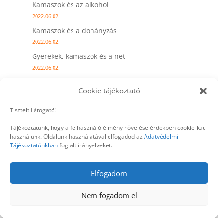
Kamaszok és az alkohol
2022.06.02.
Kamaszok és a dohányzás
2022.06.02.
Gyerekek, kamaszok és a net
2022.06.02.
A kamaszok agya olyan, mint egy Ferrari
Cookie tájékoztató
2022.05.24.
Tisztelt Látogató!
Legutóbbi Tudásbázis cikkek
Tájékoztatunk, hogy a felhasználó élmény növelése érdekben cookie-kat
használunk. Oldalunk használatával elfogadod az
Adatvédelmi
PénzügyBlog; albérlet, vagy lakáshitel?
Tájékoztatónkban
foglalt irányelveket.
Tinik és a hormonok. Érzelmi labilitás, veszélyek
hajszolása
Elfogadom
Idegsejtek és agyműködés kamaszkorban
Nem fogadom el
Az átalakulás kémiája
Z-generáció