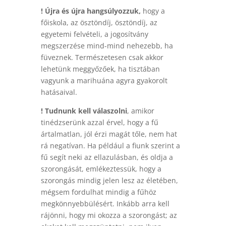
! Újra és újra hangsúlyozzuk,
hogy a
főiskola, az ösztöndíj,
ösztöndíj, az
egyetemi felvételi, a jogosítvány
megszerzése mind-mind nehezebb, ha
füveznek. Természetesen csak akkor
lehetünk meggyőzőek, ha tisztában
vagyunk a marihuána agyra gyakorolt
hatásaival.
! Tudnunk kell válaszolni
, amikor
tinédzserünk azzal érvel, hogy a fű
ártalmatlan, jól érzi magát tőle, nem hat
rá negatívan. Ha például a fiunk szerint a
fű segít neki az ellazulásban, és oldja a
szorongását, emlékeztessük, hogy a
szorongás mindig jelen lesz az életében,
mégsem fordulhat mindig a fűhöz
megkönnyebbülésért. Inkább arra kell
rájönni, hogy mi okozza a szorongást; az