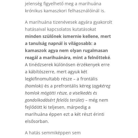
jelenség figyelhető meg a marihuána
krónikus kamaszkori felhasználóinál is.
A marihuána tizenévesek agyára gyakorolt
hatásaival kapcsolatos kutatásokat
minden szülőnek ismernie kellene, mert
a tanulság napnál is világosabb: a
kamaszok agya nem olyan rugalmasan
reagál a marihuánára, mint a felnőtteké
.
A tinédzserek különösen érzékenyek erre
a kábítószerre, mert agyuk két
legkifinomultabb része – a frontális
(homloki)
és a prefrontális kéreg (
agykéreg
homlok mögötti része, a viselkedés és
gondolkodásért felelős terület)
– még nem
fejlődött ki teljesen, márpedig a
marihuána éppen ezt a két részt érinti
elsősorban.
A hatás semmiképpen sem