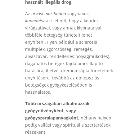
használt illegális drog.
Az
orvosi marihuána
vagy
orvosi
kannabisz
azt jelenti, hogy a kender
virágzatával, vagy annak kivonataival
többféle betegség tüneteit lehet
enyhíteni.
Ilyen például a sclerosis
multiplex, (görcsösség, remegés,
alvászavar, rendellenes hólyagműködés),
daganatos betegek fájdalomcsillapító
hatására, illetve a kemoterápia tüneteinek
enyhítésére, továbbá az epilepsziás
betegségek gyógykezelésében is
használatos.
Több országában alkalmazzák
gyógynövényként, vagy
gyógyszeralapanyagként
, néhány helyen
pedig vallási vagy spirituális szertartások
részeként.