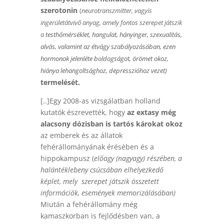
szerotonin
(
neurotranszmitter, vagyis
ingerületátvivő anyag, amely
fontos szerepet játszik
a
testhőmérséklet
,
hangulat
,
hányinger
,
szexualitás
,
alvás
, valamint az
étvágy
szabályozásában, ezen
hormonok jelenléte boldogságot, örömet okoz,
hiánya lehangoltsághoz, depresszióhoz vezet
)
termelését.
[..]Egy 2008-as vizsgálatban holland
kutatók észrevették, hogy
az extasy még
alacsony dózisban is tartós károkat okoz
az emberek és az állatok
fehérállományának érésében és a
hippokampusz (
előagy (nagyagy) részében, a
halántéklebeny csúcsában elhelyezkedő
képlet, mely szerepet játszik összetett
információk, események memorizálásában)
Miután a fehérállomány még
kamaszkorban is fejlődésben van, a