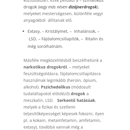
köztudatban, ezek például a –
szintetikus
drogok
(vagy más néven
dizájnerdrogok
)
,
melyeket mesterségesen, különféle vegyi
anyagokból állítanak elő.
Extasy
, –
Kristálymet
, –
Inhalánsok
, –
LSD
, –
Fájdalomcsillapítók
, –
Ritalin
és
még sorolhatnám.
Másféle megközelítésből beszélhetünk a
narkotikus drogokról
, – melyeket
feszültségoldásra, fájdalomcsillapításra
használnak leginkább (heroin, ópium,
alkohol).
Pszichedelikus
(módosult
tudatállapotot előidéző)
drogok
a
meszkalin, LSD.
Serkentő hatásúak
,
melyek a fizikai és szellemi
teljesítőképességet képesek fokozni, ilyen
pl. a kokain, metamfetamin, amfetamin,
extasy), továbbá vannak még a