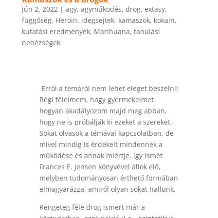
jún 2, 2022
|
agy
,
agyműködés
,
drog
,
extasy
,
függőség
,
Heroin
,
idegsejtek
,
kamaszok
,
kokain
,
kutatási eredmények
,
Marihuana
,
tanulási
nehézségek
Erről a témáról nem lehet eleget beszélni!
Régi félelmem, hogy gyermekeimet
hogyan akadályozom majd meg abban,
hogy ne is próbálják ki ezeket a szereket.
Sokat olvasok a témával kapcsolatban, de
mivel mindig is érdekelt mindennek a
működése és annak miértje, így ismét
Frances E. Jensen könyvével állok elő,
melyben tudományosan érthető formában
elmagyarázza, amiről olyan sokat hallunk.
Rengeteg féle drog ismert már a