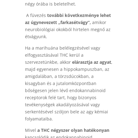
négy órába is beletelhet.
A füvezés
további következménye lehet
az úgynevezett „farkasétvágy”,
amikor
neurobiológiai okokból hirtelen megnő az
étvágyunk.
Ha a marihuána belélegzésével vagy
elfogyasztásával THC kerül a
szervezetünkbe, akkor
elárasztja az agyat
,
majd egyenesen a hippokampuszban, az
amigdalában, a törzsdúcokban, a
kisagyban és a jutalomközpontban
bőségesen jelen lévő endokannabinoid
receptorok felé tart, hogy bizonyos
tevékenységek akadályozásával vagy
serkentésével szóljon bele az agy kémiai
folyamataiba.
Mivel
a THC négyszer olyan hatékonyan
kapcsolódik az endokannabinoid