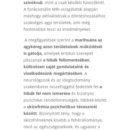
szívóknál
, mint a csak később füvezőknél.
A funkcionális MRI-vizsgálatok alapján
máshogy aktiválódnak a döntéshozatalhoz
szükséges agyi területek, ami még
fontosabbá teszi az eredményeket.
A megfigyelések szerint a
marihuána az
agykéreg azon területeinek működését
is gátolja,
amelyek kritikus szerepet
játszanak
a hibák felismerésében
,
különösen saját gondolataink és
viselkedésünk megértésében
. A
neurológusok és az idegtudomány
szakemberei összefüggést fedeztek fel
a
hibák fel nem ismerése
és bizonyos
pszichikai rendellenességek, többek között
a
skizofrénia pszichotikus téveszméi
között
. Bizonyított tény, hogy a
skizofréneknek kisebb a fehérállománya,
mint az egészségeseknek, és ugyanez a