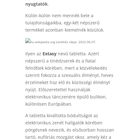
nyugtatók
.
Külön-külön nem mennék bele a
tulajdonságaikba, egy-két népszerű
terméket azonban kiemelnék közülük.
hu.wikipedia.org Letöltés ideje: 2022.06.07.
Ilyen az
Extasy
nevű tabletta. Azért
népszerű a tinédzserek és a fiatal
felnőttek körében, mert a közvélekedés
szerint fokozza a szexuális élményt, heves
érzelmeket hoz elő és közösségi élményt
nyújt. Előszeretettel használják
elektronikus tánczenére épülő bulikon,
különösen Európában.
A tabletta kiváltotta bódultságot az
elektronikus zenét hallgatók körében
pörgésnek nevezik, és elsősorban hosszan
tartó, eufóriás mozgást okoz, amely kéz a