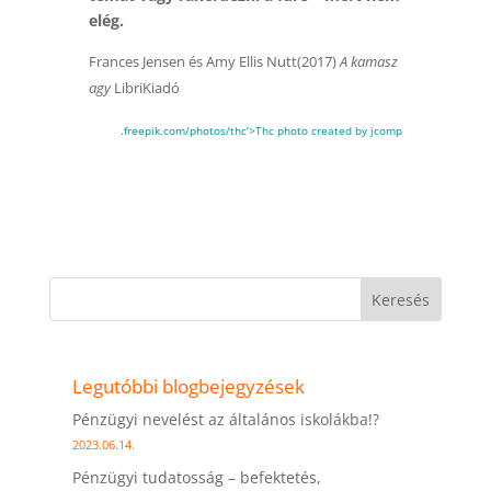
elég.
Frances Jensen és Amy Ellis Nutt(2017)
A kamasz
agy
LibriKiadó
.freepik.com/photos/thc’>Thc photo created by jcomp
Keresés
Legutóbbi blogbejegyzések
Pénzügyi nevelést az általános iskolákba!?
2023.06.14.
Pénzügyi tudatosság – befektetés,