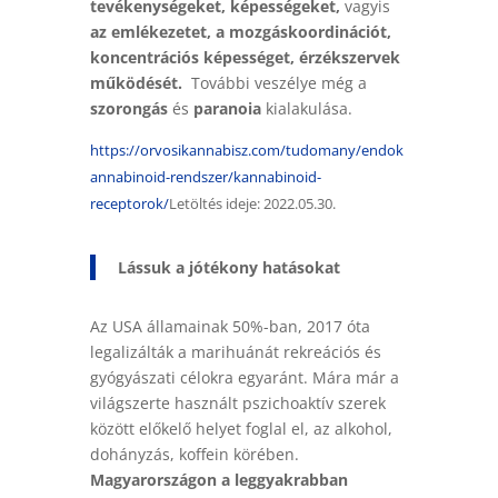
tevékenységeket, képességeket,
vagyis
az emlékezetet, a mozgáskoordinációt,
koncentrációs képességet, érzékszervek
működését.
További veszélye még a
szorongás
és
paranoia
kialakulása.
https://orvosikannabisz.com/tudomany/endok
annabinoid-rendszer/kannabinoid-
receptorok/
Letöltés ideje: 2022.05.30.
Lássuk a jótékony hatásokat
Az USA államainak 50%-ban, 2017 óta
legalizálták a marihuánát rekreációs és
gyógyászati célokra egyaránt. Mára már a
világszerte használt pszichoaktív szerek
között előkelő helyet foglal el, az alkohol,
dohányzás, koffein körében.
Magyarországon a leggyakrabban