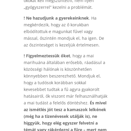
okokat kell megszüntetni, nem ilyen
„gyógyszerrel” kezelni a problémát.
! Ne hazudjunk a gyerekeinknek
. Ha
megkérdezik, hogy az ő korukban
elbódítottuk-e magunkat fűvel vagy
mással, őszintén mondjuk el, ha igen. De
az őszinteséget is kezeljük értelmesen.
! Figyelmeztessük őket
, hogy a mai
marihuána általában erősebb, ráadásul a
közösségi hálónak is köszönhetően
könnyebben beszerezhető. Mondjuk el,
hogy a tudósok korábban sokkal
kevesebbet tudtak a fű agyra gyakorolt
hatásairól, ők viszont már felhasználhatják
a mai tudást a felelős döntéshez.
És mivel
az ismétlés jót tesz a kamaszok lelkének
(még ha a tizenévesek utálják is), ne
higgyük, hogy elég egyszer felvetni a
témát vagy rákérdezni a fűre – mert nem