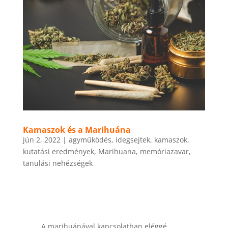
Kamaszok és a Marihuána
jún 2, 2022
|
agyműködés
,
idegsejtek
,
kamaszok
,
kutatási eredmények
,
Marihuana
,
memóriazavar
,
tanulási nehézségek
A marihuánával kapcsolatban eléggé