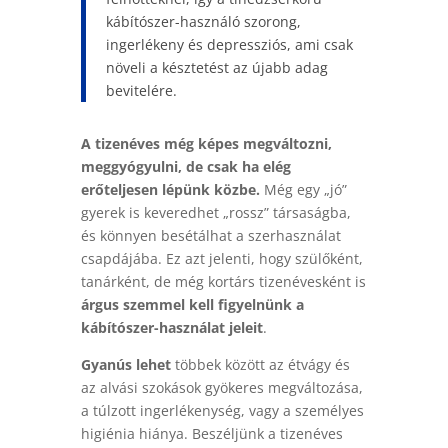
kábítószer-használó szorong,
ingerlékeny és depressziós, ami csak
növeli a késztetést az újabb adag
bevitelére.
A tizenéves még képes megváltozni,
meggyógyulni, de csak ha elég
erőteljesen lépünk közbe.
Még egy „jó”
gyerek is keveredhet „rossz” társaságba,
és könnyen besétálhat a szerhasználat
csapdájába. Ez azt jelenti, hogy szülőként,
tanárként, de még kortárs tizenévesként is
árgus szemmel kell figyelnünk a
kábítószer-használat jeleit
.
Gyanús lehet
többek között az étvágy és
az alvási szokások gyökeres megváltozása,
a túlzott ingerlékenység, vagy a személyes
higiénia hiánya. Beszéljünk a tizenéves