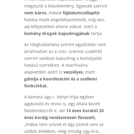
megosztó a közvélemény. Egyesek szerint
nem káros
, mások
fájdalomcsillapító
hatása miatt engedélyeztetnék, míg van,
aki kifejezetten ellene voksol, mert a
kemény drogok kapudrogjának
tartja.
Az idegtudomány szerint egyáltalán nem
ártalmatlan ez a szer, számos szakértő
szerint valóban kapudrog a komolyabb
hatású szerekhez. A marihuána
alapvetően azért is
veszélyes,
mert
gátolja a koordinációt és a szellemi
funkciókat
.
A kamasz agy c. könyv írója egyben
agykutató és orvos is, egy általa kezelt
fiatalemberről ír, aki
13 éves korától 20
éves koráig rendszeresen füvezett,
„hiába nem szívott el egy jointot sem az
utóbbi években, még mindig úgy érzi,