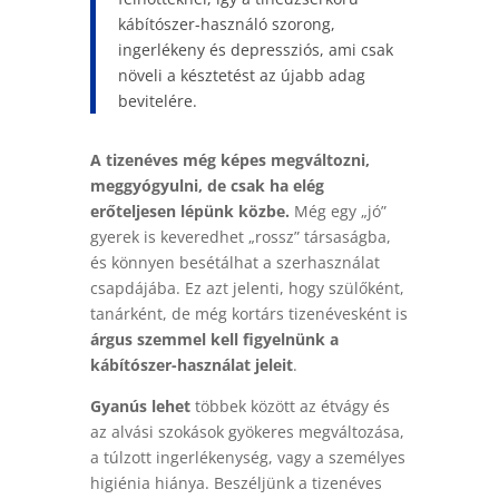
kábítószer-használó szorong,
ingerlékeny és depressziós, ami csak
növeli a késztetést az újabb adag
bevitelére.
A tizenéves még képes megváltozni,
meggyógyulni, de csak ha elég
erőteljesen lépünk közbe.
Még egy „jó”
gyerek is keveredhet „rossz” társaságba,
és könnyen besétálhat a szerhasználat
csapdájába. Ez azt jelenti, hogy szülőként,
tanárként, de még kortárs tizenévesként is
árgus szemmel kell figyelnünk a
kábítószer-használat jeleit
.
Gyanús lehet
többek között az étvágy és
az alvási szokások gyökeres megváltozása,
a túlzott ingerlékenység, vagy a személyes
higiénia hiánya. Beszéljünk a tizenéves