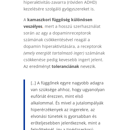
hiperaktivitás-zavarra (röviden ADHD)
kezelésére szolgáló gyógyszereket is.
A
kamaszkori függőség különösen
veszélyes
,
mert a hosszú szerhasználat
során az agy a dopaminreceptorok
számának csökkentésével reagál a
dopamin hiperaktivitására, a receptorok
(vmely energiát tartalmazó inger)
számának
csökkenése pedig kevesebb ingert jelent.
Az eredményt
toleranciának
nevezik.
[..] A függőnek egyre nagyobb adagra
van szüksége ahhoz, hogy ugyanolyan
eufóriát érezzen
, mint első
alkalommal. És mivel a jutalompályák
hiperérzékenyek az ingerekre, az
elvonási tünetek is gyorsabban és
erőteljesebben jelentkeznek, mint a
felnőtteknél, így a tinédzserkorú