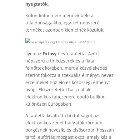
nyugtatók
.
Külön-külön nem mennék bele a
tulajdonságaikba, egy-két népszerű
terméket azonban kiemelnék közülük.
hu.wikipedia.org Letöltés ideje: 2022.06.07.
Ilyen az
Extasy
nevű tabletta. Azért
népszerű a tinédzserek és a fiatal
felnőttek körében, mert a közvélekedés
szerint fokozza a szexuális élményt, heves
érzelmeket hoz elő és közösségi élményt
nyújt. Előszeretettel használják
elektronikus tánczenére épülő bulikon,
különösen Európában.
A tabletta kiváltotta bódultságot az
elektronikus zenét hallgatók körében
pörgésnek nevezik, és elsősorban hosszan
tartó, eufóriás mozgást okoz, amely kéz a