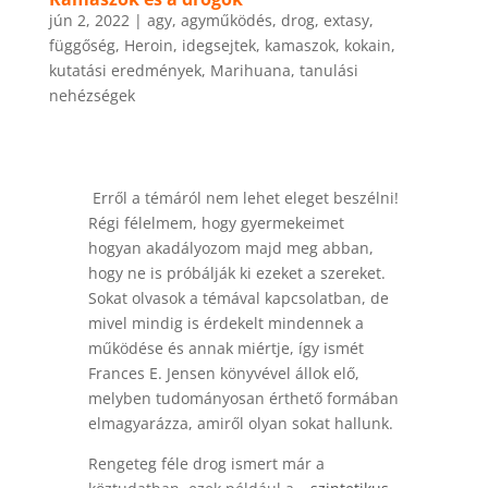
jún 2, 2022
|
agy
,
agyműködés
,
drog
,
extasy
,
függőség
,
Heroin
,
idegsejtek
,
kamaszok
,
kokain
,
kutatási eredmények
,
Marihuana
,
tanulási
nehézségek
Erről a témáról nem lehet eleget beszélni!
Régi félelmem, hogy gyermekeimet
hogyan akadályozom majd meg abban,
hogy ne is próbálják ki ezeket a szereket.
Sokat olvasok a témával kapcsolatban, de
mivel mindig is érdekelt mindennek a
működése és annak miértje, így ismét
Frances E. Jensen könyvével állok elő,
melyben tudományosan érthető formában
elmagyarázza, amiről olyan sokat hallunk.
Rengeteg féle drog ismert már a