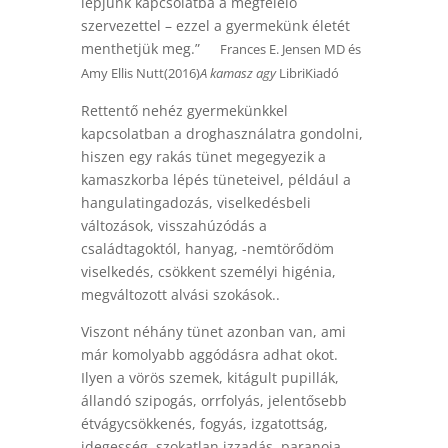
lépjünk kapcsolatba a megfelelő
szervezettel – ezzel a gyermekünk életét
menthetjük meg.”
Frances E. Jensen MD és
Amy Ellis Nutt(2016)
A kamasz agy
LibriKiadó
Rettentő nehéz gyermekünkkel
kapcsolatban a droghasználatra gondolni,
hiszen egy rakás tünet megegyezik a
kamaszkorba lépés tüneteivel, például a
hangulatingadozás, viselkedésbeli
változások, visszahúzódás a
családtagoktól, hanyag, -nemtörődöm
viselkedés, csökkent személyi higénia,
megváltozott alvási szokások..
Viszont néhány tünet azonban van, ami
már komolyabb aggódásra adhat okot.
Ilyen a vörös szemek, kitágult pupillák,
állandó szipogás, orrfolyás, jelentősebb
étvágycsökkenés, fogyás, izgatottság,
idegesség, szokatlan izzadás, paranoia,