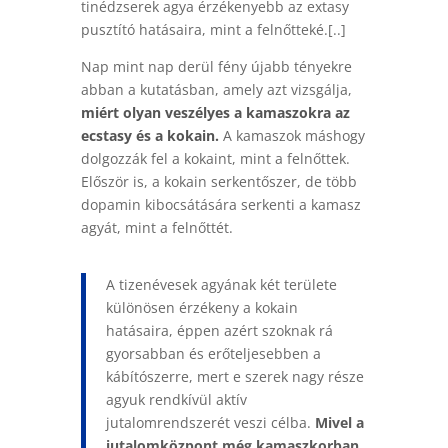
tinédzserek agya érzékenyebb az extasy
pusztító hatásaira, mint a felnőtteké.[..]
Nap mint nap derül fény újabb tényekre
abban a kutatásban, amely azt vizsgálja,
miért olyan veszélyes a kamaszokra az
ecstasy és a kokain.
A kamaszok máshogy
dolgozzák fel a kokaint, mint a felnőttek.
Először is, a kokain serkentőszer, de több
dopamin kibocsátására serkenti a kamasz
agyát, mint a felnőttét.
A tizenévesek agyának két területe
különösen érzékeny a kokain
hatásaira, éppen azért szoknak rá
gyorsabban és erőteljesebben a
kábítószerre, mert e szerek nagy része
agyuk rendkívül aktív
jutalomrendszerét veszi célba.
Mivel a
jutalomközpont még kamaszkorban