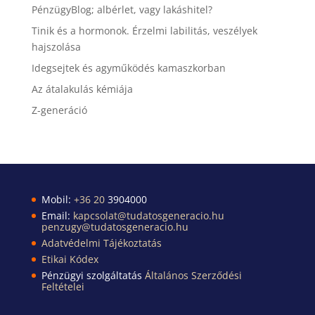
PénzügyBlog; albérlet, vagy lakáshitel?
Tinik és a hormonok. Érzelmi labilitás, veszélyek
hajszolása
Idegsejtek és agyműködés kamaszkorban
Az átalakulás kémiája
Z-generáció
Mobil:
+36 20
3904000
Email:
kapcsolat@tudatosgeneracio.hu
penzugy@tudatosgeneracio.hu
Adatvédelmi Tájékoztatás
Etikai Kódex
Pénzügyi szolgáltatás
Általános Szerződési
Feltételei