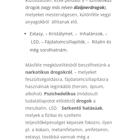
köztudatban, ezek például a –
szintetikus
drogok
(vagy más néven
dizájnerdrogok
)
,
melyeket mesterségesen, különféle vegyi
anyagokból állítanak elő.
Extasy
, –
Kristálymet
, –
Inhalánsok
, –
LSD
, –
Fájdalomcsillapítók
, –
Ritalin
és
még sorolhatnám.
Másféle megközelítésből beszélhetünk a
narkotikus drogokról
, – melyeket
feszültségoldásra, fájdalomcsillapításra
használnak leginkább (heroin, ópium,
alkohol).
Pszichedelikus
(módosult
tudatállapotot előidéző)
drogok
a
meszkalin, LSD.
Serkentő hatásúak
,
melyek a fizikai és szellemi
teljesítőképességet képesek fokozni, ilyen
pl. a kokain, metamfetamin, amfetamin,
extasy), továbbá vannak még a