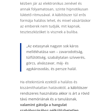
kézben jár az elektronikus zenével és
annak folyamatosan, szinte hipnotikusan
lüktető ritmusával. A kábítószer túl erős
formája halálos lehet, és mivel vásárláskor
az emberek nem tudják, mit kapnak,
teszteszközöket is visznek a buliba.
„Az extasynak nagyon sok káros
mellékhatása van – zavarodottság,
túlfűtöttség, szabálytalan szívverés,
görcs, alvászavar, máj- és
agykárosodás, és persze halál.
Ha eltekintünk ezektől a halálos és
kiszámíthatatlan hatásoktól,
a kábítószer
rendszeres használata akkor is árt a rövid
távú memóriának és a tanulásnak,
valamint gátolja a hangulat
szabályozásához nélkülözhetetlen