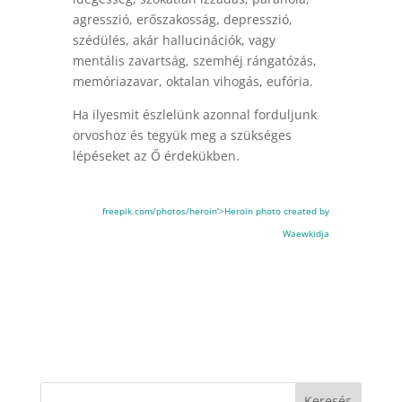
agresszió, erőszakosság, depresszió,
szédülés, akár hallucinációk, vagy
mentális zavartság, szemhéj rángatózás,
memóriazavar, oktalan vihogás, eufória.
Ha ilyesmit észlelünk azonnal forduljunk
orvoshoz és tegyük meg a szükséges
lépéseket az Ő érdekükben.
freepik.com/photos/heroin’>Heroin photo created by
Waewkidja
Keresés