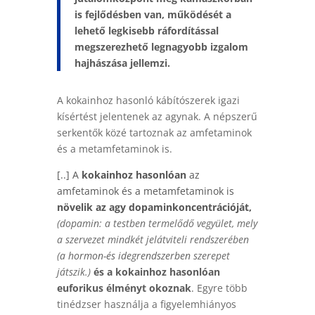
is fejlődésben van, működését a
lehető legkisebb ráfordítással
megszerezhető legnagyobb izgalom
hajhászása jellemzi.
A kokainhoz hasonló kábítószerek igazi
kísértést jelentenek az agynak. A népszerű
serkentők közé tartoznak az amfetaminok
és a metamfetaminok is.
[..] A
kokainhoz hasonlóan
az
amfetaminok és a metamfetaminok is
növelik az agy dopaminkoncentrációját,
(dopamin: a testben termelődő vegyület, mely
a szervezet mindkét jelátviteli rendszerében
(
a
hormon-
és
idegrendszerben
szerepet
játszik.)
és a kokainhoz hasonlóan
euforikus élményt okoznak
.
Egyre több
tinédzser használja a figyelemhiányos