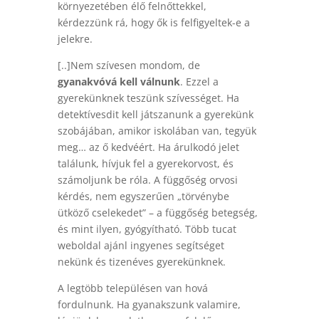
környezetében élő felnőttekkel,
kérdezzünk rá, hogy ők is felfigyeltek-e a
jelekre.
[..]Nem szívesen mondom, de
gyanakvóvá kell válnunk
. Ezzel a
gyerekünknek teszünk szívességet. Ha
detektívesdit kell játszanunk a gyerekünk
szobájában, amikor iskolában van, tegyük
meg… az ő kedvéért. Ha árulkodó jelet
találunk, hívjuk fel a gyerekorvost, és
számoljunk be róla. A függőség orvosi
kérdés, nem egyszerűen „törvénybe
ütköző cselekedet” – a függőség betegség,
és mint ilyen, gyógyítható. Több tucat
weboldal ajánl ingyenes segítséget
nekünk és tizenéves gyerekünknek.
A legtöbb településen van hová
fordulnunk. Ha gyanakszunk valamire,