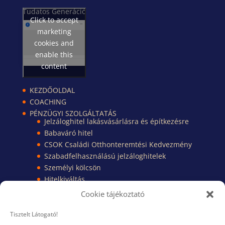
Tudatos Generáció
Click to accept
marketing
cookies and
enable this
content
KEZDŐOLDAL
COACHING
PÉNZÜGYI SZOLGÁLTATÁS
Jelzáloghitel lakásvásárlásra és építkezésre
Babaváró hitel
CSOK Családi Otthonteremtési Kedvezmény
Szabadfelhasználású jelzáloghitelek
Személyi kölcsön
Hitelkiváltás
Pénzügyi Kisokos
Cookie tájékoztató
Pénzügyi dokumentumok
TUDÁSBÁZIS
Tisztelt Látogató!