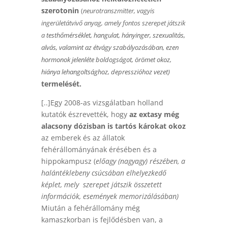
szerotonin
(
neurotranszmitter, vagyis
ingerületátvivő anyag, amely
fontos szerepet játszik
a
testhőmérséklet
,
hangulat
,
hányinger
,
szexualitás
,
alvás
, valamint az
étvágy
szabályozásában, ezen
hormonok jelenléte boldogságot, örömet okoz,
hiánya lehangoltsághoz, depresszióhoz vezet
)
termelését.
[..]Egy 2008-as vizsgálatban holland
kutatók észrevették, hogy
az extasy még
alacsony dózisban is tartós károkat okoz
az emberek és az állatok
fehérállományának érésében és a
hippokampusz (
előagy (nagyagy) részében, a
halántéklebeny csúcsában elhelyezkedő
képlet, mely szerepet játszik összetett
információk, események memorizálásában)
Miután a fehérállomány még
kamaszkorban is fejlődésben van, a