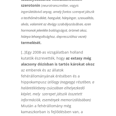
szerotonin
(
neurotranszmitter, vagyis
ingerületátvivő anyag, amely
fontos szerepet játszik
a
testhőmérséklet
,
hangulat
,
hányinger
,
szexualitás
,
alvás
, valamint az
étvágy
szabályozásában, ezen
hormonok jelenléte boldogságot, örömet okoz,
hiánya lehangoltsághoz, depresszióhoz vezet
)
termelését.
[..]Egy 2008-as vizsgálatban holland
kutatók észrevették, hogy
az extasy még
alacsony dózisban is tartós károkat okoz
az emberek és az állatok
fehérállományának érésében és a
hippokampusz (
előagy (nagyagy) részében, a
halántéklebeny csúcsában elhelyezkedő
képlet, mely szerepet játszik összetett
információk, események memorizálásában)
Miután a fehérállomány még
kamaszkorban is fejlődésben van, a