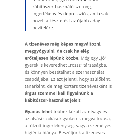
kábítószer-használó szorong,
ingerlékeny és depressziós, ami csak
növeli a késztetést az újabb adag
bevitelére.
A tizenéves még képes megváltozni,
meggyógyulni, de csak ha elég
erőteljesen lépünk közbe.
Még egy „jó”
gyerek is keveredhet „rossz” társaságba,
és könnyen besétálhat a szerhasználat
csapdájába. Ez azt jelenti, hogy szülőként,
tanárként, de még kortárs tizenévesként is
árgus szemmel kell figyelnünk a
kábítószer-használat jeleit
.
Gyanús lehet
többek között az étvágy és
az alvási szokások gyökeres megváltozása,
a túlzott ingerlékenység, vagy a személyes
higiénia hiánya. Beszéljünk a tizenéves