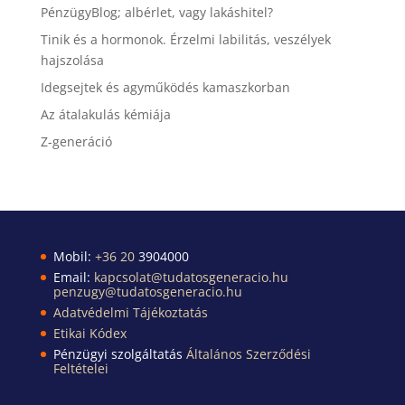
PénzügyBlog; albérlet, vagy lakáshitel?
Tinik és a hormonok. Érzelmi labilitás, veszélyek
hajszolása
Idegsejtek és agyműködés kamaszkorban
Az átalakulás kémiája
Z-generáció
Mobil:
+36 20
3904000
Email:
kapcsolat@tudatosgeneracio.hu
penzugy@tudatosgeneracio.hu
Adatvédelmi Tájékoztatás
Etikai Kódex
Pénzügyi szolgáltatás
Általános Szerződési
Feltételei