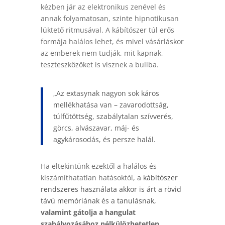
kézben jár az elektronikus zenével és
annak folyamatosan, szinte hipnotikusan
lüktető ritmusával. A kábítószer túl erős
formája halálos lehet, és mivel vásárláskor
az emberek nem tudják, mit kapnak,
teszteszközöket is visznek a buliba.
„Az extasynak nagyon sok káros
mellékhatása van – zavarodottság,
túlfűtöttség, szabálytalan szívverés,
görcs, alvászavar, máj- és
agykárosodás, és persze halál.
Ha eltekintünk ezektől a halálos és
kiszámíthatatlan hatásoktól,
a kábítószer
rendszeres használata akkor is árt a rövid
távú memóriának és a tanulásnak,
valamint gátolja a hangulat
szabályozásához nélkülözhetetlen