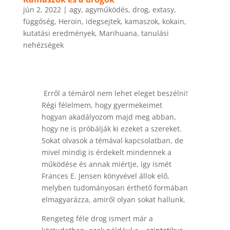
jún 2, 2022
|
agy
,
agyműködés
,
drog
,
extasy
,
függőség
,
Heroin
,
idegsejtek
,
kamaszok
,
kokain
,
kutatási eredmények
,
Marihuana
,
tanulási
nehézségek
Erről a témáról nem lehet eleget beszélni!
Régi félelmem, hogy gyermekeimet
hogyan akadályozom majd meg abban,
hogy ne is próbálják ki ezeket a szereket.
Sokat olvasok a témával kapcsolatban, de
mivel mindig is érdekelt mindennek a
működése és annak miértje, így ismét
Frances E. Jensen könyvével állok elő,
melyben tudományosan érthető formában
elmagyarázza, amiről olyan sokat hallunk.
Rengeteg féle drog ismert már a