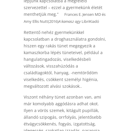
lépjünk kapcsolatba a megfelelő
szervezettel – ezzel a gyermekünk életét
menthetjük meg.”
Frances E. Jensen MD és
Amy Ellis Nutt(2016)
A kamasz agy
LibriKiadó
Rettentő nehéz gyermekünkkel
kapcsolatban a droghasználatra gondolni,
hiszen egy rakás tünet megegyezik a
kamaszkorba lépés tüneteivel, például a
hangulatingadozás, viselkedésbeli
változások, visszahúzódás a
családtagoktól, hanyag, -nemtörődöm
viselkedés, csökkent személyi higénia,
megváltozott alvási szokások..
Viszont néhány tünet azonban van, ami
már komolyabb aggódásra adhat okot.
Ilyen a vörös szemek, kitágult pupillák,
állandó szipogás, orrfolyás, jelentősebb
étvágycsökkenés, fogyás, izgatottság,
idegesség, szokatlan izzadás, paranoia,