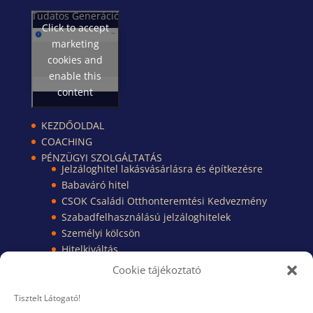
Tudatos Generáció
Click to accept
marketing
cookies and
enable this
content
KEZDŐOLDAL
COACHING
PÉNZÜGYI SZOLGÁLTATÁS
Jelzáloghitel lakásvásárlásra és építkezésre
Babaváró hitel
CSOK Családi Otthonteremtési Kedvezmény
Szabadfelhasználású jelzáloghitelek
Személyi kölcsön
Hitelkiváltás
Pénzügyi Kisokos
Cookie tájékoztató
Pénzügyi dokumentumok
TUDÁSBÁZIS
Tisztelt Látogató!