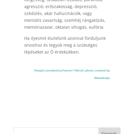
agresszió, erőszakosság, depresszió,
szédülés, akár hallucinációk, vagy
mentális zavartság, szemhéj rángatózás,
memóriazavar, oktalan vihogás, eufória.
Ha ilyesmit észlelünk azonnal forduljunk
orvoshoz és tegyük meg a szükséges
lépéseket az Ő érdekükben.
freepik.com/photos/heroin’>Heroin photo created by
Waewkidja
Keresés