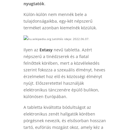
nyugtatók
.
Külön-külön nem mennék bele a
tulajdonságaikba, egy-két népszerű
terméket azonban kiemelnék közülük.
hu.wikipedia.org Letöltés ideje: 2022.06.07.
Ilyen az
Extasy
nevű tabletta. Azért
népszerű a tinédzserek és a fiatal
felnőttek körében, mert a közvélekedés
szerint fokozza a szexuális élményt, heves
érzelmeket hoz elő és közösségi élményt
nyújt. Előszeretettel használják
elektronikus tánczenére épülő bulikon,
különösen Európában.
A tabletta kiváltotta bódultságot az
elektronikus zenét hallgatók körében
pörgésnek nevezik, és elsősorban hosszan
tartó, eufóriás mozgást okoz, amely kéz a