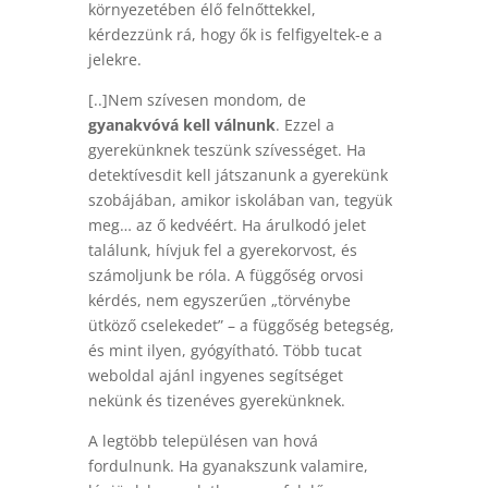
környezetében élő felnőttekkel,
kérdezzünk rá, hogy ők is felfigyeltek-e a
jelekre.
[..]Nem szívesen mondom, de
gyanakvóvá kell válnunk
. Ezzel a
gyerekünknek teszünk szívességet. Ha
detektívesdit kell játszanunk a gyerekünk
szobájában, amikor iskolában van, tegyük
meg… az ő kedvéért. Ha árulkodó jelet
találunk, hívjuk fel a gyerekorvost, és
számoljunk be róla. A függőség orvosi
kérdés, nem egyszerűen „törvénybe
ütköző cselekedet” – a függőség betegség,
és mint ilyen, gyógyítható. Több tucat
weboldal ajánl ingyenes segítséget
nekünk és tizenéves gyerekünknek.
A legtöbb településen van hová
fordulnunk. Ha gyanakszunk valamire,