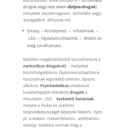
köztudatban, ezek például a –
szintetikus
drogok
(vagy más néven
dizájnerdrogok
)
,
melyeket mesterségesen, különféle vegyi
anyagokból állítanak elő.
Extasy
, –
Kristálymet
, –
Inhalánsok
, –
LSD
, –
Fájdalomcsillapítók
, –
Ritalin
és
még sorolhatnám.
Másféle megközelítésből beszélhetünk a
narkotikus drogokról
, – melyeket
feszültségoldásra, fájdalomcsillapításra
használnak leginkább (heroin, ópium,
alkohol).
Pszichedelikus
(módosult
tudatállapotot előidéző)
drogok
a
meszkalin, LSD.
Serkentő hatásúak
,
melyek a fizikai és szellemi
teljesítőképességet képesek fokozni, ilyen
pl. a kokain, metamfetamin, amfetamin,
extasy), továbbá vannak még a