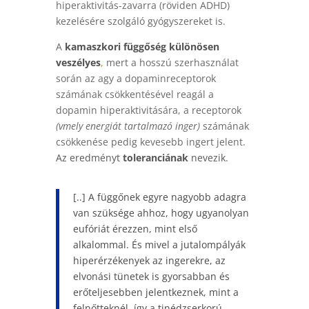
hiperaktivitás-zavarra (röviden ADHD)
kezelésére szolgáló gyógyszereket is.
A
kamaszkori függőség különösen
veszélyes
,
mert a hosszú szerhasználat
során az agy a dopaminreceptorok
számának csökkentésével reagál a
dopamin hiperaktivitására, a receptorok
(vmely energiát tartalmazó inger)
számának
csökkenése pedig kevesebb ingert jelent.
Az eredményt
toleranciának
nevezik.
[..] A függőnek egyre nagyobb adagra
van szüksége ahhoz, hogy ugyanolyan
eufóriát érezzen
, mint első
alkalommal. És mivel a jutalompályák
hiperérzékenyek az ingerekre, az
elvonási tünetek is gyorsabban és
erőteljesebben jelentkeznek, mint a
felnőtteknél, így a tinédzserkorú