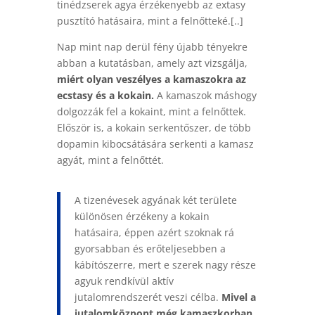
tinédzserek agya érzékenyebb az extasy
pusztító hatásaira, mint a felnőtteké.[..]
Nap mint nap derül fény újabb tényekre
abban a kutatásban, amely azt vizsgálja,
miért olyan veszélyes a kamaszokra az
ecstasy és a kokain.
A kamaszok máshogy
dolgozzák fel a kokaint, mint a felnőttek.
Először is, a kokain serkentőszer, de több
dopamin kibocsátására serkenti a kamasz
agyát, mint a felnőttét.
A tizenévesek agyának két területe
különösen érzékeny a kokain
hatásaira, éppen azért szoknak rá
gyorsabban és erőteljesebben a
kábítószerre, mert e szerek nagy része
agyuk rendkívül aktív
jutalomrendszerét veszi célba.
Mivel a
jutalomközpont még kamaszkorban