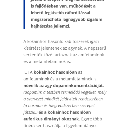
is fejlődésben van, működését a
lehető legkisebb ráfordítással
megszerezhető legnagyobb izgalom
hajhászása jellemzi.
A kokainhoz hasonló kábítószerek igazi
kísértést jelentenek az agynak. A népszerű
serkentők közé tartoznak az amfetaminok
és a metamfetaminok is.
[..] A
kokainhoz hasonlóan
az
amfetaminok és a metamfetaminok is
növelik az agy dopaminkoncentrációját,
(dopamin: a testben termelődő vegyület, mely
a szervezet mindkét jelátviteli rendszerében
(
a
hormon-
és
idegrendszerben
szerepet
játszik.)
és a kokainhoz hasonlóan
euforikus élményt okoznak
.
Egyre több
tinédzser használja a figyelemhiányos