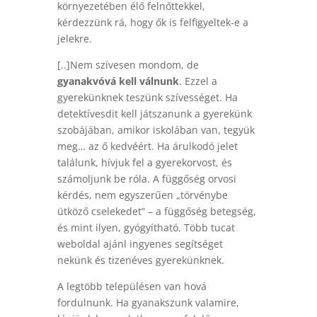
környezetében élő felnőttekkel,
kérdezzünk rá, hogy ők is felfigyeltek-e a
jelekre.
[..]Nem szívesen mondom, de
gyanakvóvá kell válnunk
. Ezzel a
gyerekünknek teszünk szívességet. Ha
detektívesdit kell játszanunk a gyerekünk
szobájában, amikor iskolában van, tegyük
meg… az ő kedvéért. Ha árulkodó jelet
találunk, hívjuk fel a gyerekorvost, és
számoljunk be róla. A függőség orvosi
kérdés, nem egyszerűen „törvénybe
ütköző cselekedet” – a függőség betegség,
és mint ilyen, gyógyítható. Több tucat
weboldal ajánl ingyenes segítséget
nekünk és tizenéves gyerekünknek.
A legtöbb településen van hová
fordulnunk. Ha gyanakszunk valamire,