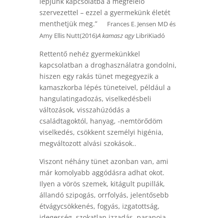
lépjünk kapcsolatba a megfelelő
szervezettel – ezzel a gyermekünk életét
menthetjük meg.”
Frances E. Jensen MD és
Amy Ellis Nutt(2016)
A kamasz agy
LibriKiadó
Rettentő nehéz gyermekünkkel
kapcsolatban a droghasználatra gondolni,
hiszen egy rakás tünet megegyezik a
kamaszkorba lépés tüneteivel, például a
hangulatingadozás, viselkedésbeli
változások, visszahúzódás a
családtagoktól, hanyag, -nemtörődöm
viselkedés, csökkent személyi higénia,
megváltozott alvási szokások..
Viszont néhány tünet azonban van, ami
már komolyabb aggódásra adhat okot.
Ilyen a vörös szemek, kitágult pupillák,
állandó szipogás, orrfolyás, jelentősebb
étvágycsökkenés, fogyás, izgatottság,
idegesség, szokatlan izzadás, paranoia,