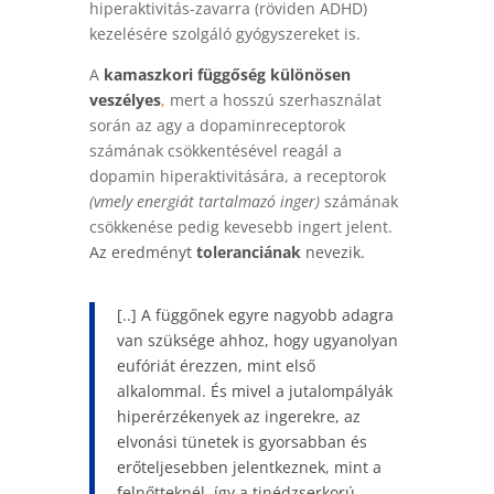
hiperaktivitás-zavarra (röviden ADHD)
kezelésére szolgáló gyógyszereket is.
A
kamaszkori függőség különösen
veszélyes
,
mert a hosszú szerhasználat
során az agy a dopaminreceptorok
számának csökkentésével reagál a
dopamin hiperaktivitására, a receptorok
(vmely energiát tartalmazó inger)
számának
csökkenése pedig kevesebb ingert jelent.
Az eredményt
toleranciának
nevezik.
[..] A függőnek egyre nagyobb adagra
van szüksége ahhoz, hogy ugyanolyan
eufóriát érezzen
, mint első
alkalommal. És mivel a jutalompályák
hiperérzékenyek az ingerekre, az
elvonási tünetek is gyorsabban és
erőteljesebben jelentkeznek, mint a
felnőtteknél, így a tinédzserkorú