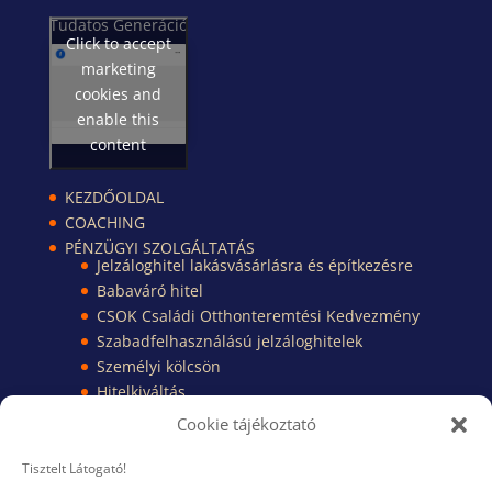
Tudatos Generáció
Click to accept
marketing
cookies and
enable this
content
KEZDŐOLDAL
COACHING
PÉNZÜGYI SZOLGÁLTATÁS
Jelzáloghitel lakásvásárlásra és építkezésre
Babaváró hitel
CSOK Családi Otthonteremtési Kedvezmény
Szabadfelhasználású jelzáloghitelek
Személyi kölcsön
Hitelkiváltás
Pénzügyi Kisokos
Cookie tájékoztató
Pénzügyi dokumentumok
TUDÁSBÁZIS
Tisztelt Látogató!