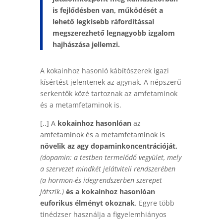
is fejlődésben van, működését a
lehető legkisebb ráfordítással
megszerezhető legnagyobb izgalom
hajhászása jellemzi.
A kokainhoz hasonló kábítószerek igazi
kísértést jelentenek az agynak. A népszerű
serkentők közé tartoznak az amfetaminok
és a metamfetaminok is.
[..] A
kokainhoz hasonlóan
az
amfetaminok és a metamfetaminok is
növelik az agy dopaminkoncentrációját,
(dopamin: a testben termelődő vegyület, mely
a szervezet mindkét jelátviteli rendszerében
(
a
hormon-
és
idegrendszerben
szerepet
játszik.)
és a kokainhoz hasonlóan
euforikus élményt okoznak
.
Egyre több
tinédzser használja a figyelemhiányos