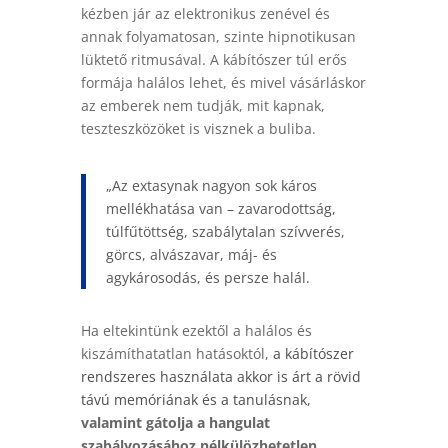
kézben jár az elektronikus zenével és
annak folyamatosan, szinte hipnotikusan
lüktető ritmusával. A kábítószer túl erős
formája halálos lehet, és mivel vásárláskor
az emberek nem tudják, mit kapnak,
teszteszközöket is visznek a buliba.
„Az extasynak nagyon sok káros
mellékhatása van – zavarodottság,
túlfűtöttség, szabálytalan szívverés,
görcs, alvászavar, máj- és
agykárosodás, és persze halál.
Ha eltekintünk ezektől a halálos és
kiszámíthatatlan hatásoktól,
a kábítószer
rendszeres használata akkor is árt a rövid
távú memóriának és a tanulásnak,
valamint gátolja a hangulat
szabályozásához nélkülözhetetlen