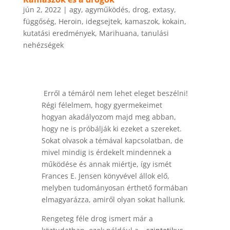
jún 2, 2022
|
agy
,
agyműködés
,
drog
,
extasy
,
függőség
,
Heroin
,
idegsejtek
,
kamaszok
,
kokain
,
kutatási eredmények
,
Marihuana
,
tanulási
nehézségek
Erről a témáról nem lehet eleget beszélni!
Régi félelmem, hogy gyermekeimet
hogyan akadályozom majd meg abban,
hogy ne is próbálják ki ezeket a szereket.
Sokat olvasok a témával kapcsolatban, de
mivel mindig is érdekelt mindennek a
működése és annak miértje, így ismét
Frances E. Jensen könyvével állok elő,
melyben tudományosan érthető formában
elmagyarázza, amiről olyan sokat hallunk.
Rengeteg féle drog ismert már a