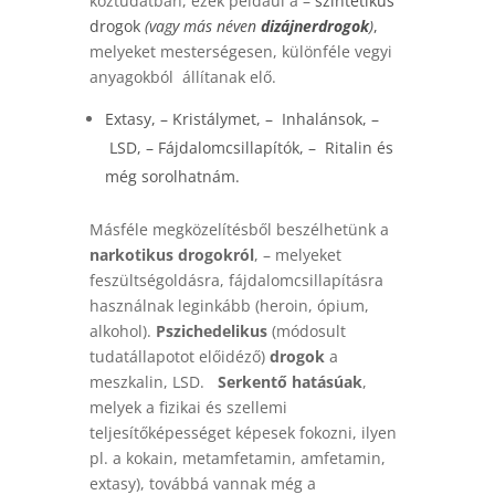
köztudatban, ezek például a –
szintetikus
drogok
(vagy más néven
dizájnerdrogok
)
,
melyeket mesterségesen, különféle vegyi
anyagokból állítanak elő.
Extasy
, –
Kristálymet
, –
Inhalánsok
, –
LSD
, –
Fájdalomcsillapítók
, –
Ritalin
és
még sorolhatnám.
Másféle megközelítésből beszélhetünk a
narkotikus drogokról
, – melyeket
feszültségoldásra, fájdalomcsillapításra
használnak leginkább (heroin, ópium,
alkohol).
Pszichedelikus
(módosult
tudatállapotot előidéző)
drogok
a
meszkalin, LSD.
Serkentő hatásúak
,
melyek a fizikai és szellemi
teljesítőképességet képesek fokozni, ilyen
pl. a kokain, metamfetamin, amfetamin,
extasy), továbbá vannak még a