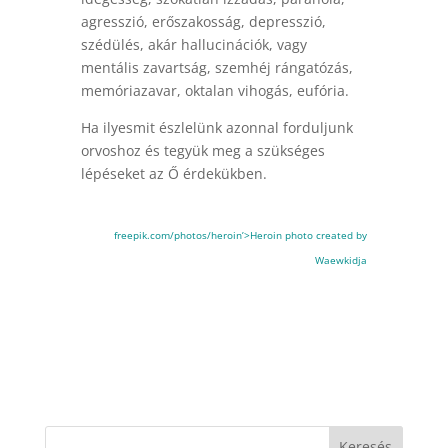
agresszió, erőszakosság, depresszió,
szédülés, akár hallucinációk, vagy
mentális zavartság, szemhéj rángatózás,
memóriazavar, oktalan vihogás, eufória.
Ha ilyesmit észlelünk azonnal forduljunk
orvoshoz és tegyük meg a szükséges
lépéseket az Ő érdekükben.
freepik.com/photos/heroin’>Heroin photo created by
Waewkidja
Keresés