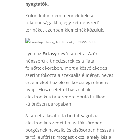
nyugtatók
.
Külön-külön nem mennék bele a
tulajdonságaikba, egy-két népszerű
terméket azonban kiemelnék közülük.
hu.wikipedia.org Letöltés ideje: 2022.06.07.
Ilyen az
Extasy
nevű tabletta. Azért
népszerű a tinédzserek és a fiatal
felnőttek körében, mert a közvélekedés
szerint fokozza a szexuális élményt, heves
érzelmeket hoz elő és közösségi élményt
nyújt. Előszeretettel használják
elektronikus tánczenére épülő bulikon,
különösen Európában.
A tabletta kiváltotta bódultságot az
elektronikus zenét hallgatók körében
pörgésnek nevezik, és elsősorban hosszan
tartó, eufóriás mozgást okoz, amely kéz a