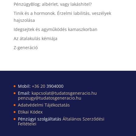
PénzügyBlog; albérlet, vagy lakáshitel?
Tinik és a hormonok. Érzelmi labilitás, veszélyek
hajszolása
Idegsejtek és agyműködés kamaszkorban
Az átalakulás kémiája
Z-generáció
Mobil:
+36 20
3904000
Email:
kapcsolat@tudatosgeneracio.hu
penzugy@tudatosgeneracio.hu
Adatvédelmi Tájékoztatás
Etikai Kódex
Pénzügyi szolgáltatás
Általános Szerződési
Feltételei