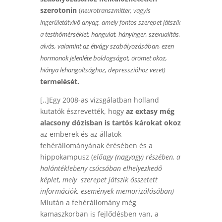
szerotonin
(
neurotranszmitter, vagyis
ingerületátvivő anyag, amely
fontos szerepet játszik
a
testhőmérséklet
,
hangulat
,
hányinger
,
szexualitás
,
alvás
, valamint az
étvágy
szabályozásában, ezen
hormonok jelenléte boldogságot, örömet okoz,
hiánya lehangoltsághoz, depresszióhoz vezet
)
termelését.
[..]Egy 2008-as vizsgálatban holland
kutatók észrevették, hogy
az extasy még
alacsony dózisban is tartós károkat okoz
az emberek és az állatok
fehérállományának érésében és a
hippokampusz (
előagy (nagyagy) részében, a
halántéklebeny csúcsában elhelyezkedő
képlet, mely szerepet játszik összetett
információk, események memorizálásában)
Miután a fehérállomány még
kamaszkorban is fejlődésben van, a