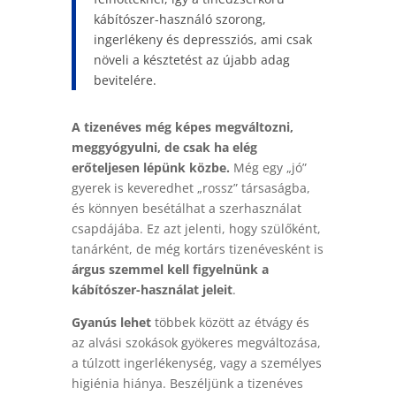
kábítószer-használó szorong,
ingerlékeny és depressziós, ami csak
növeli a késztetést az újabb adag
bevitelére.
A tizenéves még képes megváltozni,
meggyógyulni, de csak ha elég
erőteljesen lépünk közbe.
Még egy „jó”
gyerek is keveredhet „rossz” társaságba,
és könnyen besétálhat a szerhasználat
csapdájába. Ez azt jelenti, hogy szülőként,
tanárként, de még kortárs tizenévesként is
árgus szemmel kell figyelnünk a
kábítószer-használat jeleit
.
Gyanús lehet
többek között az étvágy és
az alvási szokások gyökeres megváltozása,
a túlzott ingerlékenység, vagy a személyes
higiénia hiánya. Beszéljünk a tizenéves