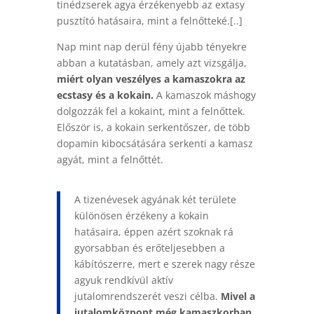
tinédzserek agya érzékenyebb az extasy
pusztító hatásaira, mint a felnőtteké.[..]
Nap mint nap derül fény újabb tényekre
abban a kutatásban, amely azt vizsgálja,
miért olyan veszélyes a kamaszokra az
ecstasy és a kokain.
A kamaszok máshogy
dolgozzák fel a kokaint, mint a felnőttek.
Először is, a kokain serkentőszer, de több
dopamin kibocsátására serkenti a kamasz
agyát, mint a felnőttét.
A tizenévesek agyának két területe
különösen érzékeny a kokain
hatásaira, éppen azért szoknak rá
gyorsabban és erőteljesebben a
kábítószerre, mert e szerek nagy része
agyuk rendkívül aktív
jutalomrendszerét veszi célba.
Mivel a
jutalomközpont még kamaszkorban