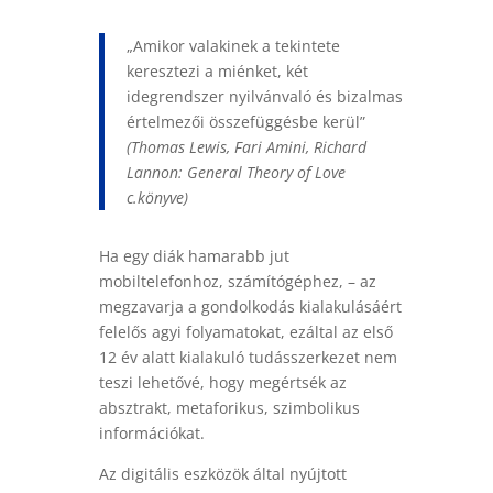
„Amikor valakinek a tekintete
keresztezi a miénket, két
idegrendszer nyilvánvaló és bizalmas
értelmezői összefüggésbe kerül”
(Thomas Lewis, Fari Amini, Richard
Lannon: General Theory of Love
c.könyve)
Ha egy diák hamarabb jut
mobiltelefonhoz, számítógéphez, – az
megzavarja a gondolkodás kialakulásáért
felelős agyi folyamatokat, ezáltal az első
12 év alatt kialakuló tudásszerkezet nem
teszi lehetővé, hogy megértsék az
absztrakt, metaforikus, szimbolikus
információkat.
Az digitális eszközök által nyújtott