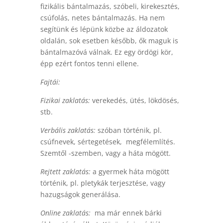
fizikális bántalmazás, szóbeli, kirekesztés,
csúfolás, netes bántalmazás. Ha nem
segítünk és lépünk közbe az áldozatok
oldalán, sok esetben később, ők maguk is
bántalmazóvá válnak. Ez egy ördögi kör,
épp ezért fontos tenni ellene.
Fajtái:
Fizikai zaklatás:
verekedés, ütés, lökdösés,
stb.
Verbális zaklatás:
szóban történik, pl.
csúfnevek, sértegetések, megfélemlítés.
Szemtől -szemben, vagy a háta mögött.
Rejtett zaklatás:
a gyermek háta mögött
történik, pl. pletykák terjesztése, vagy
hazugságok generálása.
Online zaklatás:
ma már ennek bárki