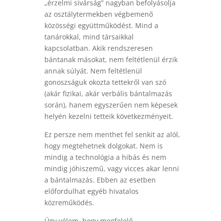
„érzelmi sivárság” nagyban befolyásolja
az osztálytermekben végbemenő
közösségi együttműködést. Mind a
tanárokkal, mind társaikkal
kapcsolatban. Akik rendszeresen
bántanak másokat, nem feltétlenül érzik
annak súlyát. Nem feltétlenül
gonoszságuk okozta tettekről van szó
(akár fizikai, akár verbális bántalmazás
során), hanem egyszerűen nem képesek
helyén kezelni tetteik következményeit.
Ez persze nem menthet fel senkit az alól,
hogy megtehetnek dolgokat. Nem is
mindig a technológia a hibás és nem
mindig jóhiszemű, vagy vicces akar lenni
a bántalmazás. Ebben az esetben
előfordulhat egyéb hivatalos
közreműködés.
Úgy vélem, hogy megfelelő