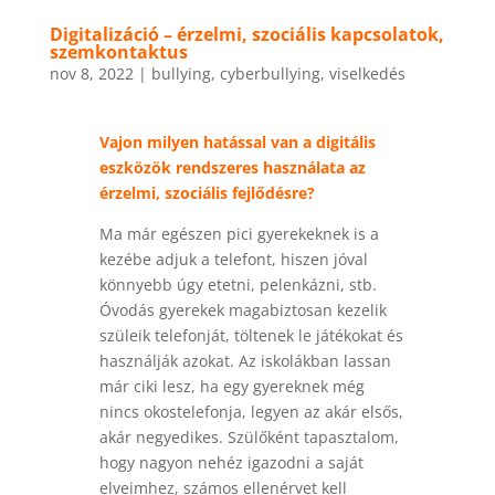
Digitalizáció – érzelmi, szociális kapcsolatok,
szemkontaktus
nov 8, 2022
|
bullying
,
cyberbullying
,
viselkedés
Vajon milyen hatással van a digitális
eszközök rendszeres használata az
érzelmi, szociális fejlődésre?
Ma már egészen pici gyerekeknek is a
kezébe adjuk a telefont, hiszen jóval
könnyebb úgy etetni, pelenkázni, stb.
Óvodás gyerekek magabiztosan kezelik
szüleik telefonját, töltenek le játékokat és
használják azokat. Az iskolákban lassan
már ciki lesz, ha egy gyereknek még
nincs okostelefonja, legyen az akár elsős,
akár negyedikes. Szülőként tapasztalom,
hogy nagyon nehéz igazodni a saját
elveimhez, számos ellenérvet kell