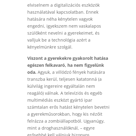
elviselnem a digitalizációs eszközök
használatával kapcsolatban. Ennek
hatására néha kénytelen vagyok
engedni, igyekszem nem vaskalapos
szülőként nevelni a gyerekeimet, és
valljuk be a technológia azért a
kényelmünkre szolgál.
Viszont a gyerekekre gyakorolt hatása
egészen felkavaró, ha nem figyelünk
oda.
Agyuk, a villódzó fények hatására
transzba kerül, teljesen katatonná (a
külvilág ingereire egyáltalán nem
reagáló) válnak. A televíziós és egyéb
multimédiás eszközt gyártó ipar
számtalan erős hatást kénytelen bevetni
a gyerekműsorokban, hogy kis nézőit
felrázza a zombiállapotból. Ugyanúgy,
mint a droghasználóknál, – egyre
erősebbé kell válniuk bizonyos