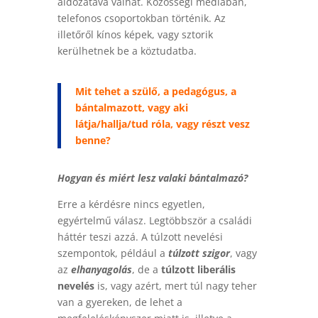
áldozatává válhat. Közösségi médiában,
telefonos csoportokban történik. Az
illetőről kínos képek, vagy sztorik
kerülhetnek be a köztudatba.
Mit tehet a szülő, a pedagógus, a
bántalmazott, vagy aki
látja/hallja/tud róla, vagy részt vesz
benne?
Hogyan és miért lesz valaki bántalmazó?
Erre a kérdésre nincs egyetlen,
egyértelmű válasz. Legtöbbször a családi
háttér teszi azzá. A túlzott nevelési
szempontok, például a
túlzott szigor
, vagy
az
elhanyagolás
, de a
túlzott liberális
nevelés
is, vagy azért, mert túl nagy teher
van a gyereken, de lehet a