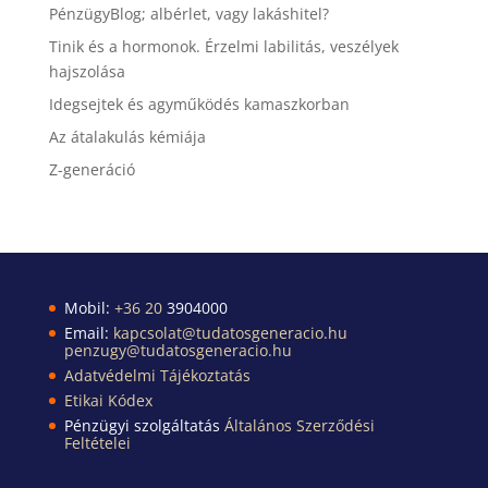
PénzügyBlog; albérlet, vagy lakáshitel?
Tinik és a hormonok. Érzelmi labilitás, veszélyek
hajszolása
Idegsejtek és agyműködés kamaszkorban
Az átalakulás kémiája
Z-generáció
Mobil:
+36 20
3904000
Email:
kapcsolat@tudatosgeneracio.hu
penzugy@tudatosgeneracio.hu
Adatvédelmi Tájékoztatás
Etikai Kódex
Pénzügyi szolgáltatás
Általános Szerződési
Feltételei