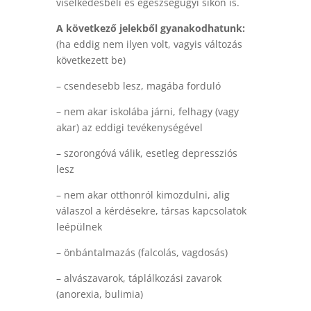
viselkedésbeli és egészségügyi síkon is.
A következő jelekből gyanakodhatunk:
(ha eddig nem ilyen volt, vagyis változás
következett be)
– csendesebb lesz, magába forduló
– nem akar iskolába járni, felhagy (vagy
akar) az eddigi tevékenységével
– szorongóvá válik, esetleg depressziós
lesz
– nem akar otthonról kimozdulni, alig
válaszol a kérdésekre, társas kapcsolatok
leépülnek
– önbántalmazás (falcolás, vagdosás)
– alvászavarok, táplálkozási zavarok
(anorexia, bulimia)