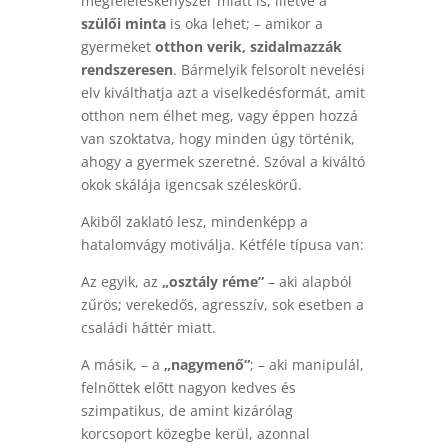
megfeleléskényszer miatt is, illetve a
szülői minta
is oka lehet; – amikor a
gyermeket
otthon verik, szidalmazzák
rendszeresen
. Bármelyik felsorolt nevelési
elv kiválthatja azt a viselkedésformát, amit
otthon nem élhet meg, vagy éppen hozzá
van szoktatva, hogy minden úgy történik,
ahogy a gyermek szeretné. Szóval a kiváltó
okok skálája igencsak széleskörű.
Akiből zaklató lesz, mindenképp a
hatalomvágy motiválja. Kétféle típusa van:
Az egyik, az
„osztály réme”
– aki alapból
zűrös; verekedős, agresszív, sok esetben a
családi háttér miatt.
A másik, – a
„nagymenő”
; – aki manipulál,
felnőttek előtt nagyon kedves és
szimpatikus, de amint kizárólag
korcsoport közegbe kerül, azonnal