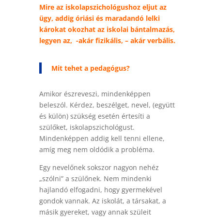
Mire az iskolapszichológushoz eljut az
ügy, addig óriási és maradandó lelki
károkat okozhat az iskolai bántalmazás,
legyen az, -akár fizikális, – akár verbális.
Mit tehet a pedagógus?
Amikor észreveszi, mindenképpen
beleszól. Kérdez, beszélget, nevel, (együtt
és külön) szükség esetén értesíti a
szülőket, iskolapszichológust.
Mindenképpen addig kell tenni ellene,
amíg meg nem oldódik a probléma.
Egy nevelőnek sokszor nagyon nehéz
„szólni” a szülőnek. Nem mindenki
hajlandó elfogadni, hogy gyermekével
gondok vannak. Az iskolát, a társakat, a
másik gyereket, vagy annak szüleit