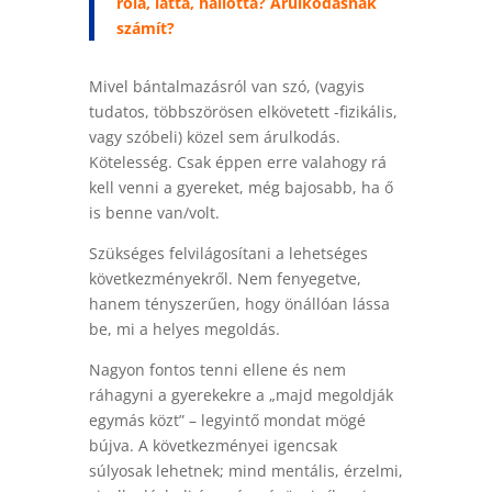
róla, látta, hallotta? Árulkodásnak
számít?
Mivel bántalmazásról van szó, (vagyis
tudatos, többszörösen elkövetett -fizikális,
vagy szóbeli) közel sem árulkodás.
Kötelesség. Csak éppen erre valahogy rá
kell venni a gyereket, még bajosabb, ha ő
is benne van/volt.
Szükséges felvilágosítani a lehetséges
következményekről. Nem fenyegetve,
hanem tényszerűen, hogy önállóan lássa
be, mi a helyes megoldás.
Nagyon fontos tenni ellene és nem
ráhagyni a gyerekekre a „majd megoldják
egymás közt” – legyintő mondat mögé
bújva. A következményei igencsak
súlyosak lehetnek; mind mentális, érzelmi,