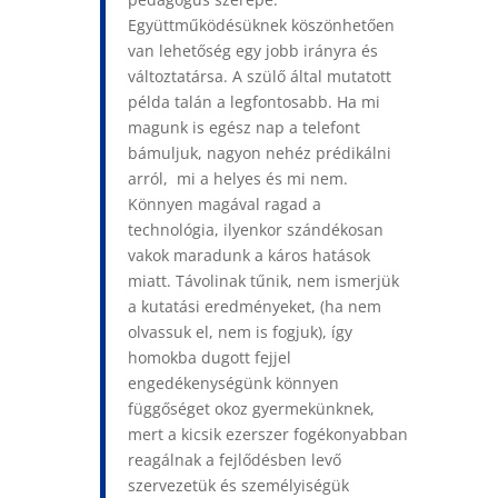
Együttműködésüknek köszönhetően
van lehetőség egy jobb irányra és
változtatársa. A szülő által mutatott
példa talán a legfontosabb. Ha mi
magunk is egész nap a telefont
bámuljuk, nagyon nehéz prédikálni
arról, mi a helyes és mi nem.
Könnyen magával ragad a
technológia, ilyenkor szándékosan
vakok maradunk a káros hatások
miatt. Távolinak tűnik, nem ismerjük
a kutatási eredményeket, (ha nem
olvassuk el, nem is fogjuk), így
homokba dugott fejjel
engedékenységünk könnyen
függőséget okoz gyermekünknek,
mert a kicsik ezerszer fogékonyabban
reagálnak a fejlődésben levő
szervezetük és személyiségük