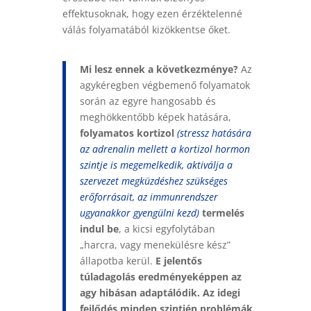
effektusoknak, hogy ezen érzéktelenné
válás folyamatából kizökkentse őket.
Mi lesz ennek a következménye?
Az
agykéregben végbemenő folyamatok
során az egyre hangosabb és
meghökkentőbb képek hatására,
folyamatos kortizol
(stressz hatására
az adrenalin mellett a kortizol hormon
szintje is megemelkedik, aktiválja a
szervezet megküzdéshez szükséges
erőforrásait, az immunrendszer
ugyanakkor gyengülni kezd)
termelés
indul be
, a kicsi egyfolytában
„harcra, vagy menekülésre kész”
állapotba kerül.
E jelentős
túladagolás eredményeképpen az
agy hibásan adaptálódik.
Az idegi
fejlődés minden szintjén problémák