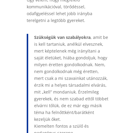
kommunikációval, törődéssel,
odafigyeléssel lehet jobb irányba
terelgetni a legtöbb gyereket.
Szükségük van szabályokra
, amit be
is kell tartaniuk, anélkül elvesznek,
mert képtelenek még irányítani a
saját életüket, hiába gondoljuk, hogy
milyen éretten gondolkodnak. Nem,
nem gondolkodnak még éretten,
mert csak a mi szavainkat utánozzák,
érzik mi a helyes társadalmi elvárás,
mit „kell” mondaniuk. Érzelmileg
gyerekek, és nem szabad ettől többet
elvárni tőlük, de ez már egy másik
téma ha felnőttként/barátként
kezeljük őket.
Kiemelten fontos a szülő és
pedagógus szerepe.