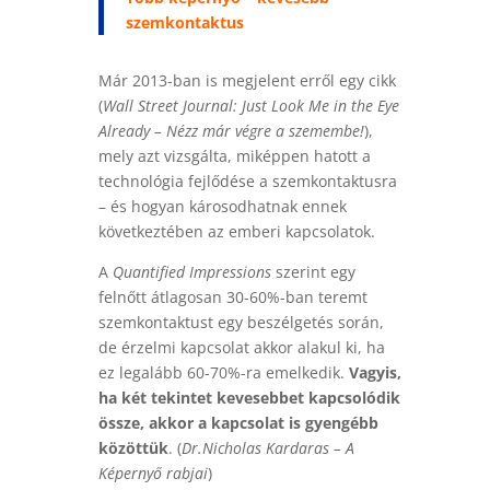
szemkontaktus
Már 2013-ban is megjelent erről egy cikk
(
Wall Street Journal: Just Look Me in the Eye
Already – Nézz már végre a szemembe!
),
mely azt vizsgálta, miképpen hatott a
technológia fejlődése a szemkontaktusra
– és hogyan károsodhatnak ennek
következtében az emberi kapcsolatok.
A
Quantified Impressions
szerint egy
felnőtt átlagosan 30-60%-ban teremt
szemkontaktust egy beszélgetés során,
de érzelmi kapcsolat akkor alakul ki, ha
ez legalább 60-70%-ra emelkedik.
Vagyis,
ha két tekintet kevesebbet kapcsolódik
össze, akkor a kapcsolat is gyengébb
közöttük
. (
Dr.Nicholas Kardaras – A
Képernyő rabjai
)