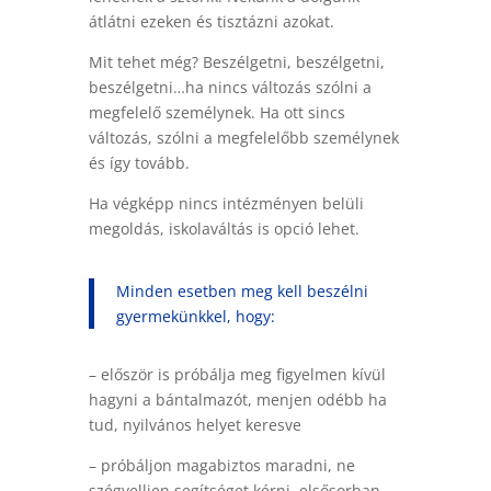
átlátni ezeken és tisztázni azokat.
Mit tehet még? Beszélgetni, beszélgetni,
beszélgetni…ha nincs változás szólni a
megfelelő személynek. Ha ott sincs
változás, szólni a megfelelőbb személynek
és így tovább.
Ha végképp nincs intézményen belüli
megoldás, iskolaváltás is opció lehet.
Minden esetben meg kell beszélni
gyermekünkkel, hogy:
– először is próbálja meg figyelmen kívül
hagyni a bántalmazót, menjen odébb ha
tud, nyilvános helyet keresve
– próbáljon magabiztos maradni, ne
szégyelljen segítséget kérni, elsősorban