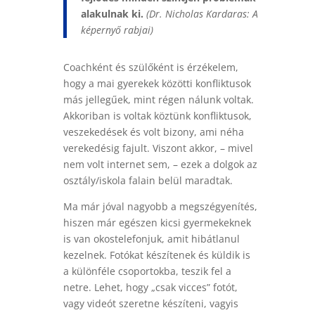
alakulnak ki.
(Dr. Nicholas Kardaras: A
képernyő rabjai)
Coachként és szülőként is érzékelem,
hogy a mai gyerekek közötti konfliktusok
más jellegűek, mint régen nálunk voltak.
Akkoriban is voltak köztünk konfliktusok,
veszekedések és volt bizony, ami néha
verekedésig fajult. Viszont akkor, – mivel
nem volt internet sem, – ezek a dolgok az
osztály/iskola falain belül maradtak.
Ma már jóval nagyobb a megszégyenítés,
hiszen már egészen kicsi gyermekeknek
is van okostelefonjuk, amit hibátlanul
kezelnek. Fotókat készítenek és küldik is
a különféle csoportokba, teszik fel a
netre. Lehet, hogy „csak vicces” fotót,
vagy videót szeretne készíteni, vagyis