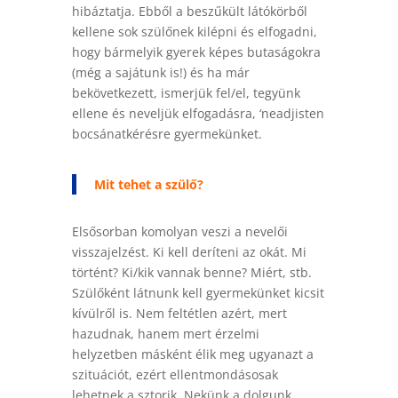
hibáztatja. Ebből a beszűkült látókörből
kellene sok szülőnek kilépni és elfogadni,
hogy bármelyik gyerek képes butaságokra
(még a sajátunk is!) és ha már
bekövetkezett, ismerjük fel/el, tegyünk
ellene és neveljük elfogadásra, ‘neadjisten
bocsánatkérésre gyermekünket.
Mit tehet a szülő?
Elsősorban komolyan veszi a nevelői
visszajelzést. Ki kell deríteni az okát. Mi
történt? Ki/kik vannak benne? Miért, stb.
Szülőként látnunk kell gyermekünket kicsit
kívülről is. Nem feltétlen azért, mert
hazudnak, hanem mert érzelmi
helyzetben másként élik meg ugyanazt a
szituációt, ezért ellentmondásosak
lehetnek a sztorik. Nekünk a dolgunk