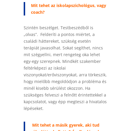
Mit tehet az iskolapszichológus, vagy
coach?
Szintén beszélget. Testbeszédből is
„olvas”. Felderíti a pontos miértet, a
családi háttereket, szükség esetén
terápiát javasolhat. Sokat segíthet, nincs
mit szégyellni, mert rengeteg oka lehet
egy-egy szerepnek. Mindkét szakember
feltérképezi az iskolai
viszonyokat/erőviszonyokat, arra törkeszik,
hogy mielőbb megoldódjon a probléma és
minél kisebb sérülést okozzon. Ha
szükséges felveszi a felnőtt érintettekkel a
kapcsolatot, vagy épp megteszi a hivatalos
lépéseket.
Mit tehet a másik gyerek, aki tud