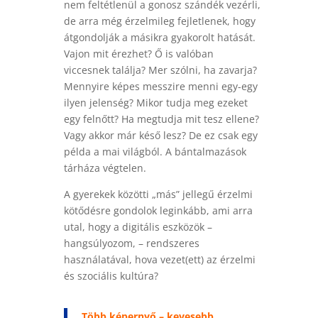
nem feltétlenül a gonosz szándék vezérli,
de arra még érzelmileg fejletlenek, hogy
átgondolják a másikra gyakorolt hatását.
Vajon mit érezhet? Ő is valóban
viccesnek találja? Mer szólni, ha zavarja?
Mennyire képes messzire menni egy-egy
ilyen jelenség? Mikor tudja meg ezeket
egy felnőtt? Ha megtudja mit tesz ellene?
Vagy akkor már késő lesz? De ez csak egy
példa a mai világból. A bántalmazások
tárháza végtelen.
A gyerekek közötti „más” jellegű érzelmi
kötődésre gondolok leginkább, ami arra
utal, hogy a digitális eszközök –
hangsúlyozom, – rendszeres
használatával, hova vezet(ett) az érzelmi
és szociális kultúra?
Több képernyő – kevesebb