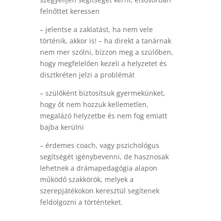
felnőttet keressen
– jelentse a zaklatást, ha nem vele
történik, akkor is! – ha direkt a tanárnak
nem mer szólni, bízzon meg a szülőben,
hogy megfelelően kezeli a helyzetet és
disztkréten jelzi a problémát
– szülőként biztosítsuk gyermekünket,
hogy őt nem hozzuk kellemetlen,
megalázó helyzetbe és nem fog emiatt
bajba kerülni
– érdemes coach, vagy pszichológus
segítségét igénybevenni, de hasznosak
lehetnek a drámapedagógia alapon
működő szakkörök, melyek a
szerepjátékokon keresztül segítenek
feldolgozni a történteket.