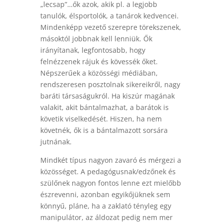
„lecsap”…ők azok, akik pl. a legjobb
tanulók, élsportolók, a tanárok kedvencei.
Mindenképp vezető szerepre törekszenek,
másoktól jobbnak kell lenniük. Ők
irányítanak, legfontosabb, hogy
felnézzenek rájuk és kövessék őket.
Népszerűek a közösségi médiában,
rendszeresen posztolnak sikereikről, nagy
baráti társaságukról. Ha kiszúr magának
valakit, akit bántalmazhat, a barátok is
követik viselkedését. Hiszen, ha nem
követnék, ők is a bántalmazott sorsára
jutnának.
Mindkét típus nagyon zavaró és mérgezi a
közösséget. A pedagógusnak/edzőnek és
szülőnek nagyon fontos lenne ezt mielőbb
észrevenni, azonban egyikőjüknek sem
könnyű, pláne, ha a zaklató tényleg egy
manipulátor, az áldozat pedig nem mer