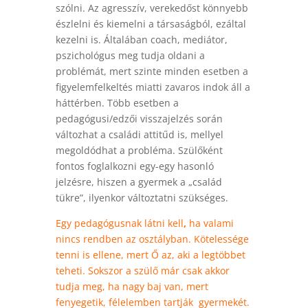
szólni. Az agresszív, verekedőst könnyebb
észlelni és kiemelni a társaságból, ezáltal
kezelni is. Általában coach, mediátor,
pszichológus meg tudja oldani a
problémát, mert szinte minden esetben a
figyelemfelkeltés miatti zavaros indok áll a
háttérben. Több esetben a
pedagógusi/edzői visszajelzés során
változhat a családi attitűd is, mellyel
megoldódhat a probléma. Szülőként
fontos foglalkozni egy-egy hasonló
jelzésre, hiszen a gyermek a „család
tükre”, ilyenkor változtatni szükséges.
Egy pedagógusnak látni kell
,
ha valami
nincs rendben az osztályban. Kötelessége
tenni is ellene, mert Ő az, aki a legtöbbet
teheti. Sokszor a szülő már csak akkor
tudja meg, ha nagy baj van, mert
fenyegetik, félelemben tartják gyermekét.