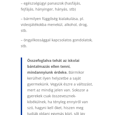
– egészségügyi panaszok (hasfájás,
fejfájás, hányinger, hányás, stb)
– bármilyen függőség kialakulása, pl.
videojátékokba menekül, alkohol, drog,
stb.
–
öngyilkossággal kapcsolatos gondolatok,
stb.
Összefoglalva tehát az iskolai
bántalmazás ellen tenni,
mindannyiunk érdeke.
Bármikor
kerülhet ilyen helyzetbe a saját
gyermekünk. Vegyük észre a változást,
mert az mindig jelen van. Sokszor a
gyerekek csak összevesznek-
kibékülnek, ha tényleg ennyiről van
szó, hagyni kell őket, hiszen meg
tudják oldani egymás közt, sőt így