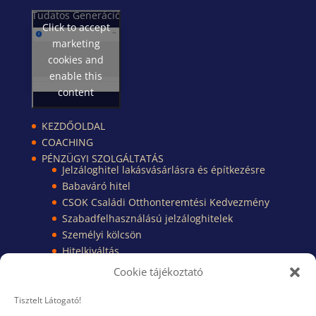
Tudatos Generáció
Click to accept
marketing
cookies and
enable this
content
KEZDŐOLDAL
COACHING
PÉNZÜGYI SZOLGÁLTATÁS
Jelzáloghitel lakásvásárlásra és építkezésre
Babaváró hitel
CSOK Családi Otthonteremtési Kedvezmény
Szabadfelhasználású jelzáloghitelek
Személyi kölcsön
Hitelkiváltás
Pénzügyi Kisokos
Cookie tájékoztató
Pénzügyi dokumentumok
TUDÁSBÁZIS
Tisztelt Látogató!
KAPCSOLAT