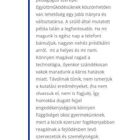
Együttműködésüknek köszönhetően
van lehetőség egy jobb irányra és
változtatársa. A szülő által mutatott
példa talán a legfontosabb. Ha mi
magunk is egész nap a telefont
bámuljuk, nagyon nehéz prédikálni
arról, mi a helyes és mi nem.
Könnyen magával ragad a
technológia, ilyenkor szándékosan
vakok maradunk a káros hatások
miatt. Távolinak tűnik, nem ismerjük
a kutatási eredményeket, (ha nem
olvassuk el, nem is fogjuk), így
homokba dugott fejjel
engedékenységünk könnyen
függőséget okoz gyermekünknek,
mert a kicsik ezerszer fogékonyabban
reagálnak a fejlődésben levő
szervezetük és személyiségük