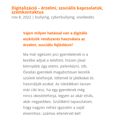
Digitalizáció – érzelmi, szociális kapcsolatok,
szemkontaktus
nov 8, 2022
|
bullying
,
cyberbullying
,
viselkedés
Vajon milyen hatással van a digitális
eszközök rendszeres használata az
érzelmi, szociális fejlődésre?
Ma már egészen pici gyerekeknek is a
kezébe adjuk a telefont, hiszen jóval
könnyebb úgy etetni, pelenkázni, stb.
Óvodás gyerekek magabiztosan kezelik
szüleik telefonját, töltenek le játékokat és
használják azokat. Az iskolákban lassan
már ciki lesz, ha egy gyereknek még
nincs okostelefonja, legyen az akár elsős,
akár negyedikes. Szülőként tapasztalom,
hogy nagyon nehéz igazodni a saját
elveimhez, számos ellenérvet kell