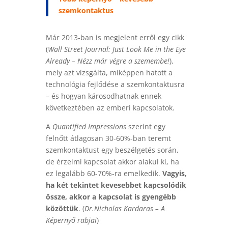
szemkontaktus
Már 2013-ban is megjelent erről egy cikk
(
Wall Street Journal: Just Look Me in the Eye
Already – Nézz már végre a szemembe!
),
mely azt vizsgálta, miképpen hatott a
technológia fejlődése a szemkontaktusra
– és hogyan károsodhatnak ennek
következtében az emberi kapcsolatok.
A
Quantified Impressions
szerint egy
felnőtt átlagosan 30-60%-ban teremt
szemkontaktust egy beszélgetés során,
de érzelmi kapcsolat akkor alakul ki, ha
ez legalább 60-70%-ra emelkedik.
Vagyis,
ha két tekintet kevesebbet kapcsolódik
össze, akkor a kapcsolat is gyengébb
közöttük
. (
Dr.Nicholas Kardaras – A
Képernyő rabjai
)