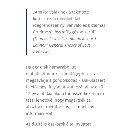
„Amikor valakinek a tekintete
keresztezi a miénket, két
idegrendszer nyilvánvaló és bizalmas
értelmezői összefüggésbe kerül”
(Thomas Lewis, Fari Amini, Richard
Lannon: General Theory of Love
c.könyve)
Ha egy diák hamarabb jut
mobiltelefonhoz, számítógéphez, – az
megzavarja a gondolkodás kialakulásáért
felelős agyi folyamatokat, ezáltal az első
12 év alatt kialakuló tudásszerkezet nem
teszi lehetővé, hogy megértsék az
absztrakt, metaforikus, szimbolikus
információkat.
Az digitális eszközök által nyújtott