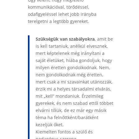
kommunikációval, törődéssel,
odafigyeléssel lehet jobb irányba
terelgetni a legtöbb gyereket.
Szükségük van szabályokra
, amit be
is kell tartaniuk, anélkül elvesznek,
mert képtelenek még irányítani a
saját életüket, hiába gondoljuk, hogy
milyen éretten gondolkodnak. Nem,
nem gondolkodnak még éretten,
mert csak a mi szavainkat utánozzák,
érzik mi a helyes társadalmi elvárás,
mit „kell” mondaniuk. Érzelmileg
gyerekek, és nem szabad ettől többet
elvárni tőlük, de ez már egy másik
téma ha felnőttként/barátként
kezeljük őket.
Kiemelten fontos a szülő és
pedagógus szerepe.