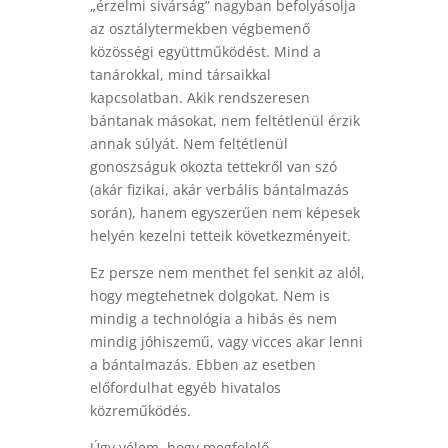
„érzelmi sivárság” nagyban befolyásolja
az osztálytermekben végbemenő
közösségi együttműködést. Mind a
tanárokkal, mind társaikkal
kapcsolatban. Akik rendszeresen
bántanak másokat, nem feltétlenül érzik
annak súlyát. Nem feltétlenül
gonoszságuk okozta tettekről van szó
(akár fizikai, akár verbális bántalmazás
során), hanem egyszerűen nem képesek
helyén kezelni tetteik következményeit.
Ez persze nem menthet fel senkit az alól,
hogy megtehetnek dolgokat. Nem is
mindig a technológia a hibás és nem
mindig jóhiszemű, vagy vicces akar lenni
a bántalmazás. Ebben az esetben
előfordulhat egyéb hivatalos
közreműködés.
Úgy vélem, hogy megfelelő