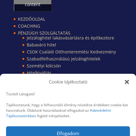
content
KEZDŐOLDAL
COACHING
PÉNZÜGYI SZOLGÁLTATÁS
Jelzáloghitel lakásvásárlásra és építkezésre
Babaváró hitel
CSOK Családi Otthonteremtési Kedvezmény
Szabadfelhasználású jelzáloghitelek
Személyi kölcsön
Hitelkiváltás
Pénzügyi Kisokos
Cookie tájékoztató
Pénzügyi dokumentumok
TUDÁSBÁZIS
Tisztelt Látogató!
KAPCSOLAT
Tájékoztatunk, hogy a felhasználó élmény növelése érdekben cookie-kat
RÓLAM
használunk. Oldalunk használatával elfogadod az
Adatvédelmi
BLOG
Tájékoztatónkban
foglalt irányelveket.
Elfogadom