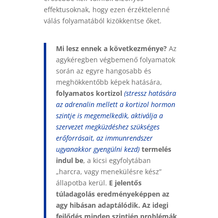
effektusoknak, hogy ezen érzéktelenné
válás folyamatából kizökkentse őket.
Mi lesz ennek a következménye?
Az
agykéregben végbemenő folyamatok
során az egyre hangosabb és
meghökkentőbb képek hatására,
folyamatos kortizol
(stressz hatására
az adrenalin mellett a kortizol hormon
szintje is megemelkedik, aktiválja a
szervezet megküzdéshez szükséges
erőforrásait, az immunrendszer
ugyanakkor gyengülni kezd)
termelés
indul be
, a kicsi egyfolytában
„harcra, vagy menekülésre kész”
állapotba kerül.
E jelentős
túladagolás eredményeképpen az
agy hibásan adaptálódik.
Az idegi
fejlődés minden szintjén problémák