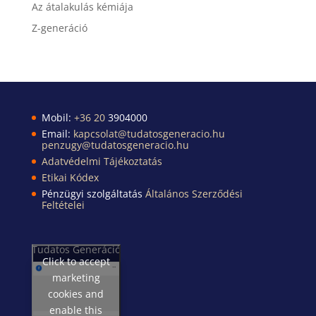
Az átalakulás kémiája
Z-generáció
Mobil:
+36 20
3904000
Email:
kapcsolat@tudatosgeneracio.hu
penzugy@tudatosgeneracio.hu
Adatvédelmi Tájékoztatás
Etikai Kódex
Pénzügyi szolgáltatás
Általános Szerződési
Feltételei
Tudatos Generáció
Click to accept
marketing
cookies and
enable this