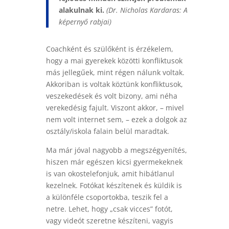
alakulnak ki.
(Dr. Nicholas Kardaras: A
képernyő rabjai)
Coachként és szülőként is érzékelem,
hogy a mai gyerekek közötti konfliktusok
más jellegűek, mint régen nálunk voltak.
Akkoriban is voltak köztünk konfliktusok,
veszekedések és volt bizony, ami néha
verekedésig fajult. Viszont akkor, – mivel
nem volt internet sem, – ezek a dolgok az
osztály/iskola falain belül maradtak.
Ma már jóval nagyobb a megszégyenítés,
hiszen már egészen kicsi gyermekeknek
is van okostelefonjuk, amit hibátlanul
kezelnek. Fotókat készítenek és küldik is
a különféle csoportokba, teszik fel a
netre. Lehet, hogy „csak vicces” fotót,
vagy videót szeretne készíteni, vagyis