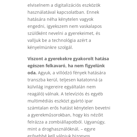
elviselnem a digitalizációs eszközök
használatával kapcsolatban. Ennek
hatására néha kénytelen vagyok
engedni, igyekszem nem vaskalapos
szülőként nevelni a gyerekeimet, és
valljuk be a technológia azért a
kényelmünkre szolgál.
Viszont a gyerekekre gyakorolt hatása
egészen felkavaró, ha nem figyelünk
oda.
Agyuk, a villódzó fények hatására
transzba kerül, teljesen katatonná (a
külvilág ingereire egyáltalán nem
reagáló) válnak. A televíziós és egyéb
multimédiás eszközt gyártó ipar
számtalan erős hatást kénytelen bevetni
a gyerekműsorokban, hogy kis nézőit
felrázza a zombiállapotból. Ugyanúgy,
mint a droghasználóknál, – egyre
erősebbé kell válniuk bizonyos