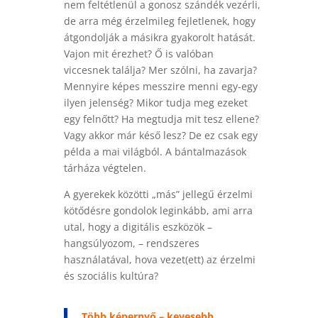
nem feltétlenül a gonosz szándék vezérli,
de arra még érzelmileg fejletlenek, hogy
átgondolják a másikra gyakorolt hatását.
Vajon mit érezhet? Ő is valóban
viccesnek találja? Mer szólni, ha zavarja?
Mennyire képes messzire menni egy-egy
ilyen jelenség? Mikor tudja meg ezeket
egy felnőtt? Ha megtudja mit tesz ellene?
Vagy akkor már késő lesz? De ez csak egy
példa a mai világból. A bántalmazások
tárháza végtelen.
A gyerekek közötti „más” jellegű érzelmi
kötődésre gondolok leginkább, ami arra
utal, hogy a digitális eszközök –
hangsúlyozom, – rendszeres
használatával, hova vezet(ett) az érzelmi
és szociális kultúra?
Több képernyő – kevesebb