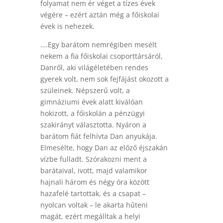
folyamat nem ér véget a tízes évek
végére – ezért aztán még a főiskolai
évek is nehezek.
….Egy barátom nemrégiben mesélt
nekem a fia főiskolai csoporttársáról,
Danről, aki világéletében rendes
gyerek volt, nem sok fejfájást okozott a
szüleinek. Népszerű volt, a
gimnáziumi évek alatt kiválóan
hokizott, a főiskolán a pénzügyi
szakirányt választotta. Nyáron a
barátom fiát felhívta Dan anyukája.
Elmesélte, hogy Dan az előző éjszakán
vízbe fulladt. Szórakozni ment a
barátaival, ivott, majd valamikor
hajnali három és négy óra között
hazafelé tartottak, és a csapat –
nyolcan voltak – le akarta hűteni
magát, ezért megálltak a helyi