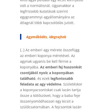
volt a normálisnál. Ugyanakkor a
legfrissebb kutatások szerint
egygrammnyi agyállományára az
átlagnál több kapcsolódás jutott.
Agyműködés, idegsejtek
[..] Az emberi agy mérete összefügg
az emberi koponya méretével. Az
agynak ugyanis be kell férnie a
koponyába.
Az emberi fej huszonkét
csontjából nyolc a koponyában
található
, és ezek
legfontosabb
feladata az agy védelme
. Születéskor
a koponyacsontokat csak lazán tartja
össze a kötőszövet, hogy a baba feje
összenyomódhasson egy kicsit a
szülőcsatornában. A fejcsontok lazán