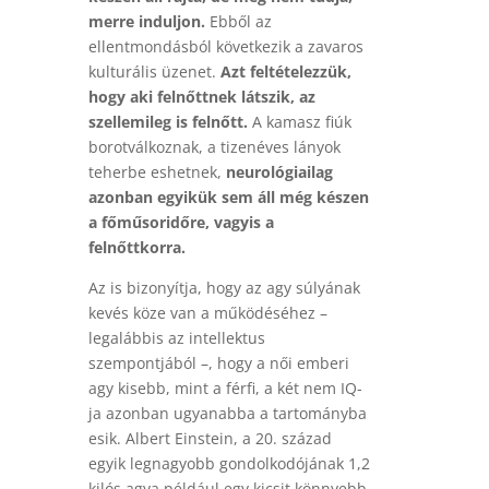
merre induljon.
Ebből az
ellentmondásból következik a zavaros
kulturális üzenet.
Azt feltételezzük,
hogy aki felnőttnek látszik, az
szellemileg is felnőtt.
A kamasz fiúk
borotválkoznak, a tizenéves lányok
teherbe eshetnek,
neurológiailag
azonban egyikük sem áll még készen
a főműsoridőre, vagyis a
felnőttkorra.
Az is bizonyítja, hogy az agy súlyának
kevés köze van a működéséhez –
legalábbis az intellektus
szempontjából –, hogy a női emberi
agy kisebb, mint a férfi, a két nem IQ-
ja azonban ugyanabba a tartományba
esik. Albert Einstein, a 20. század
egyik legnagyobb gondolkodójának 1,2
kilós agya például egy kicsit könnyebb