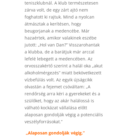
teniszklubnál. A klub természetesen
zárva volt, de egy zárt ajtó nem
foghatott ki rajtuk. Mind a nyolcan
átmásztak a kerítésen, hogy
beugorjanak a medencébe. Már
hazaértek, amikor valakinek eszébe
jutott: „Hol van Dan?” Visszarohantak
a klubba, de a barátjuk már arccal
lefelé lebegett a medencében. Az
orvosszakértő szerint a halál oka „akut
alkoholmérgezés” miatt bekövetkezett
vízbefúlás volt. Az egyik újságcikk
olvastán a fejemet csóváltam: „A
rendőrség arra kéri a gyerekeket és a
szülőket, hogy az akár halálossá is
válható kockázat vállalása előtt
alaposan gondolják végig a potenciális
veszélyforrásokat.”
„Alaposan gondolják végig.”