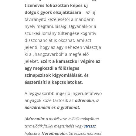
tizenéves fokozottan képes új
dolgok gyors elsajátítására
–
az új
távirányító kezelésétől a mandarin
nyelv megtanulásáig. Ugyanakkor a
szürkeállomány túltengése kognitív
disszonanciát is okozhat, ami azt
jelenti, hogy az agy nehezen választja
ki a „hangzavarból” a megfelelő
jeleket.
Ezért a kamaszkor végére az
agy megkezdi a fölösleges
szinapszisok kigyomlálását, és
ésszerűsíti a kapcsolatokat.
A leggyakoribb ingerlő ingerületátvivő
anyagok
közé tartozik az
adrenalin, a
noradrenalin és a glutamát.
(
Adrenalin
:
a
mellékvese
velőállományában
termelődik fizikai megterhelés vagy
stressz
hatására.
Noradrenalin:
Stresszhormonként