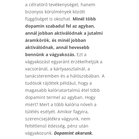
a célratörő tevékenységet, hanem
bizonyos körülmények között
függőséget is okozhat.
Minél több
dopamin szabadul fel az agyban,
annál jobban aktiválódnak a jutalmi
áramkörök, és minél jobban
aktiválódnak, annál hevesebb
bennünk a vágyakozás.
Ezt a
vágyakozást egyaránt érzékelhetjük a
vacsoránál, a kártyaasztalnál, a
tanácsteremben és a hálószobában. A
tudósok rájöttek például, hogy a
magasabb kalóriatartalmú étel több
dopamint termel az agyban. Hogy
miért? Mert a több kalória növeli a
túlélés esélyét. Amikor fagyira,
szerencsejátékra vágyunk, nem
feltétlenül édesség, pénz után
vágyakozunk.
Dopamint akarunk.