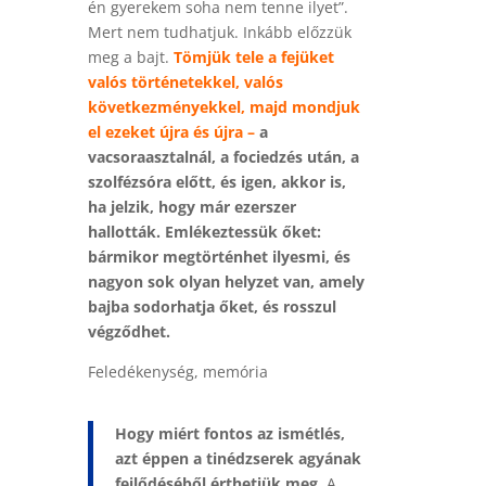
én gyerekem soha nem tenne ilyet”.
Mert nem tudhatjuk. Inkább előzzük
meg a bajt.
Tömjük tele a fejüket
valós történetekkel, valós
következményekkel, majd mondjuk
el ezeket újra és újra –
a
vacsoraasztalnál, a fociedzés után, a
szolfézsóra előtt, és igen, akkor is,
ha jelzik, hogy már ezerszer
hallották. Emlékeztessük őket:
bármikor megtörténhet ilyesmi, és
nagyon sok olyan helyzet van, amely
bajba sodorhatja őket, és rosszul
végződhet.
Feledékenység, memória
Hogy miért fontos az ismétlés,
azt éppen a tinédzserek agyának
fejlődéséből érthetjük meg.
A