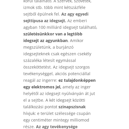
körül található. A szervek, szövetek,
izmok stb. több mint kétszázféle
sejtből épülnek fel.
Az agy egyedi
sejttípusa az idegsejt.
Az emberi
agyban 100 milliárd idegsejt található,
születésünkkor van a legtöbb
idegsejt az agyunkban
.
Amikor
megszületünk, a burjánzó
idegsejteknek csak egészen csekély
százaléka létesít egymással
összeköttetést. Az idegsejt szorgos
tevékenységgel, akciós potenciállal
reagál az ingerre:
ez tulajdonképpen
egy elektromos jel
,
amely az inger
helyétől az idegsejt nyúlványán át jut
el a sejtbe.
A két idegsejt közötti
találkozási pontot
szinapszisnak
hívjuk:
e terület szélessége csupán
egy centiméter mintegy milliomod
része.
Az agy tevékenysége