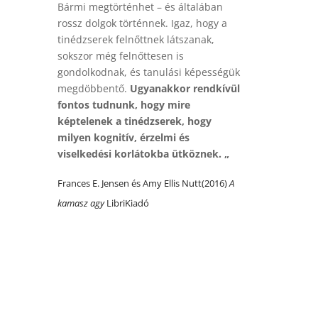
Bármi megtörténhet – és általában
rossz dolgok történnek. Igaz, hogy a
tinédzserek felnőttnek látszanak,
sokszor még felnőttesen is
gondolkodnak, és tanulási képességük
megdöbbentő.
Ugyanakkor rendkívül
fontos tudnunk, hogy mire
képtelenek a tinédzserek, hogy
milyen kognitív, érzelmi és
viselkedési korlátokba ütköznek. „
Frances E. Jensen és Amy Ellis Nutt(2016)
A
kamasz agy
LibriKiadó