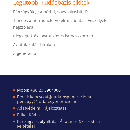
Legutóbbi Tudásbázis cikkek
PénzügyBlog; albérlet, vagy lakáshitel?
Tinik és a hormonok. Érzelmi labilitás, veszélyek
hajszolása
Idegsejtek és agyműködés kamaszkorban
Az átalakulás kémiája
Z-generáció
Mobil:
+36 20
3904000
Email:
kapcsolat@tudatosgeneracio.hu
penzugy@tudatosgeneracio.hu
Adatvédelmi Tájékoztatás
Etikai Kódex
Pénzügyi szolgáltatás
Általános Szerződési
Feltételei