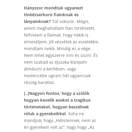
Hányszor mondtuk ugyanezt
tinédzserkorú fiainknak és
lányainknak?
Túl sokszor. Mégis,
amint meghallottam Dan történetét,
felhívtam a fiaimat, hogy nekik is
elmeséljem. Jól véssétek az eszetekbe,
mondtam nekik. Mindig ez a vége.
Nem lehet egyszerre inni és úszni. És
nem szabad az éjszaka közepén
átmászni a kerítésen, vagy
medencébe ugrani hét ugyancsak
részeg baráttal.
[..]Nagyon fontos, hogy a szülők
hogyan kezelik ezeket a tragikus
történeteket, hogyan beszélnek
róluk a gyerekeikkel
. Soha ne
mondjuk, hogy „Hálistennek, nem az
én gyerekem volt az”. Vagy hogy „Az