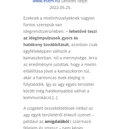
www.esem.hu
Letöltés ideje:
2022.05.25.
E
zekn
ek a mielinhüvelyeknek nagyon
fontos szerepük van
idegrendszerünkben:
– lehetővé teszi
az
idegimpulzusok gy
ors és
hatékony továbbítását,
azonban csak
egyféleképpen változik a
kamaszkorban: nő a mennyisége. Arra
az eredmén
yre jut
ottak, hogy a mielin
előállítása jóval a kamaszkoron túl,
akár a harmincas évek elejéig is
folytatódik, így az agy egyes területei
között még hatékonyabbá válhat a
kommunikáció.[..]
A szigetelt összeköttetések nélkül az
agy egyik területéről érkező üzenet –
például az
amigdalából
( származó
félelem és stressz – nem képes