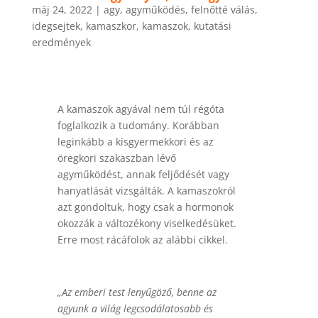
máj 24, 2022
|
agy
,
agyműködés
,
felnőtté válás
,
idegsejtek
,
kamaszkor
,
kamaszok
,
kutatási
eredmények
A kamaszok agyával nem túl régóta
foglalkozik a tudomány. Korábban
leginkább a kisgyermekkori és az
öregkori szakaszban lévő
agyműködést, annak feljődését vagy
hanyatlását vizsgálták. A kamaszokról
azt gondoltuk, hogy csak a hormonok
okozzák a változékony viselkedésüket.
Erre most rácáfolok az alábbi cikkel.
„Az emberi test lenyűgöző, benne az
agyunk a világ legcsodálatosabb és