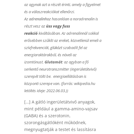
az agynak azt a részét érinti, amely a figyelmet
és a válaszreakciókat ellenőrzi.
Az
adrenalinhoz
hasonlóan a noradrenalin is
részt vesz az
üss vagy fuss
reakció
kiváltásában. Az adrenalinnál sokkal
erősebben szűkíti az ereket, közvetlenül emeli a
szívfrekvenciát,
glükózt
szabadít fel az
energiaraktárakból, és növeli az
izomtónust.
Glutamát
: az agyban a fő
serkentő neurotranszmitter (ingerületátvivő)
szerepét tölti be. energiaellátásban is
központi szerepe van. (forrás: wikipedia.hu
letöltés ideje: 2022.06.03.))
[…] A gátló ingerületátvivő anyagok,
mint például a gamma-amino-vajsav
(GABA) és a szerotonin,
szorongásgátlóként működnek,
megnyugtatják a testet és lassításra