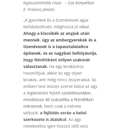
legösszetettebb része. – írja könyvében
E. Frances Jensen.
„A gyerekek és a tizenévesek agya
befolyásolható, méghozzá jó okkal.
Ahogy a kiscsibék az anyjuk után
mennek, úgy az embergyerekek és a
tizenévesek is a tapasztalataikra
építenek, és ez nagyban befolyásolja,
hogy felnőttként milyen szakmát
választanak.
Ha egy kirakóshoz
hasonlítjuk, akkor ez egy olyan
kirakós, ami még nincs összerakva. Az
emberi test összes szerve közül az agy
a legkevésbé fejlett
születésünkkor,
mindössze 40 százaléka a felnőttkori
méretnek.
Nem csak a mérete
változik:
a fejlődés során a belső
szerkezete is átalakul
.
Az agy
növekedése igen hosszú időt vesz