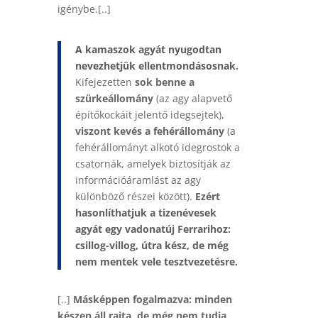
igénybe.[..]
A kamaszok agyát nyugodtan
nevezhetjük ellentmondásosnak.
Kifejezetten
sok benne a
szürkeállomány
(az agy alapvető
építőkockáit jelentő idegsejtek),
viszont kevés a fehérállomány
(a
fehérállományt alkotó idegrostok a
csatornák, amelyek biztosítják az
információáramlást az agy
különböző részei között).
Ezért
hasonlíthatjuk a tizenévesek
agyát egy vadonatúj Ferrarihoz:
csillog-villog, útra kész, de még
nem mentek vele tesztvezetésre.
[..]
Másképpen fogalmazva: minden
készen áll rajta, de még nem tudja,