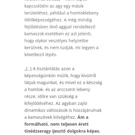
kapcsolódni az agy egy másik
területéhez, például a homloklebeny
ítélőképességéhez. A még mindig
fejlődésben lévő aggyal rendelkező
kamaszok esetében ez azt jelenti,
hogy olykor veszélyes helyzetbe
kerülnek, és nem tudják, mi legyen a
következő lépés.
„[..] A tisztánlátás azon a
képességünkön múlik, hogy kívülről
látjuk magunkat, és mivel ez a készség
a homlok- és az arccsonti lebeny
része, időre van szükség a
kifejlődéséhez. Az agyban zajló
dinamikus változások is hozzájárulnak
a kamaszévek bőségéhez.
Ám a
formálható, nem teljesen érett
tinédzseragy ijesztő dolgokra képes.