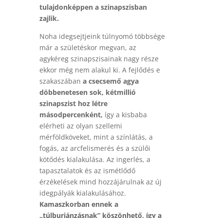
tulajdonképpen a szinapszisban
zajlik.
Noha idegsejtjeink túlnyomó többsége
már a születéskor megvan, az
agykéreg szinapszisainak nagy része
ekkor még nem alakul ki. A fejlődés e
szakaszában
a csecsemő agya
döbbenetesen sok, kétmillió
szinapszist hoz létre
másodpercenként,
így a kisbaba
elérheti az olyan szellemi
mérföldköveket, mint a színlátás, a
fogás, az arcfelismerés és a szülői
kötődés kialakulása. Az ingerlés, a
tapasztalatok és az ismétlődő
érzékelések mind hozzájárulnak az új
idegpályák kialakulásához.
Kamaszkorban ennek a
„túlburjánzásnak” köszönhető, így a