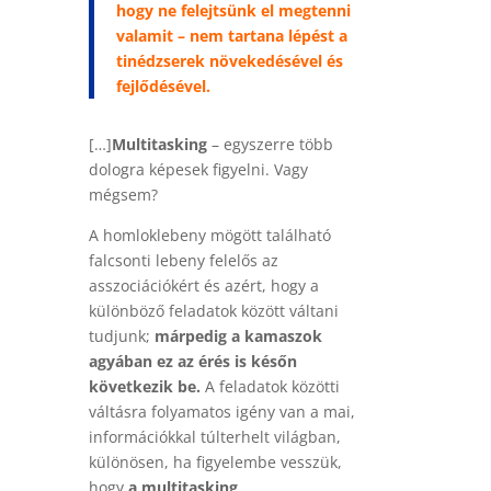
hogy ne felejtsünk el megtenni
valamit – nem tartana lépést a
tinédzserek növekedésével és
fejlődésével.
[…]
Multitasking
– egyszerre több
dologra képesek figyelni. Vagy
mégsem?
A homloklebeny mögött található
falcsonti lebeny felelős az
asszociációkért és azért, hogy a
különböző feladatok között váltani
tudjunk;
márpedig a kamaszok
agyában ez az érés is későn
következik be.
A feladatok közötti
váltásra folyamatos igény van a mai,
információkkal túlterhelt világban,
különösen, ha figyelembe vesszük,
hogy
a
multitasking