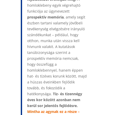
homloklebeny egyik végrehajtó
funkciója az úgynevezett
prospektív memória
, amely segít
észben tartani valamely jövőbeli
tevékenység elvégzésére irányuló
szándékunkat
– például, hogy
otthon, munka után vissza kell
hívnunk valakit. A kutatások
tanúbizonysága szerint a
prospektív memória nemcsak,
hogy összefügg a
homloklebennyel, hanem éppen
hat- és tízéves korunk között, majd
a húszas éveinkben fejlődik
tovább, és fokozódik a
hatékonysága.
Tíz- és tizennégy
éves kor között azonban nem
kerül sor jelentős fejlődésre.
Mintha az agynak ez a része –