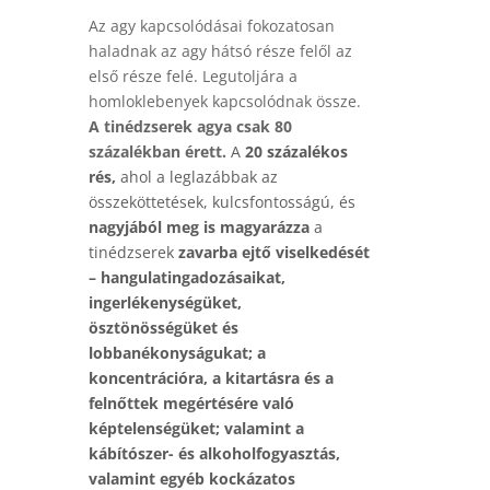
Az agy kapcsolódásai fokozatosan
haladnak az agy hátsó része felől az
első része felé. Legutoljára a
homloklebenyek kapcsolódnak össze.
A tinédzserek agya csak 80
százalékban érett.
A
20 százalékos
rés,
ahol a leglazábbak az
összeköttetések, kulcsfontosságú, és
nagyjából meg is magyarázza
a
tinédzserek
zavarba ejtő viselkedését
– hangulatingadozásaikat,
ingerlékenységüket,
ösztönösségüket és
lobbanékonyságukat; a
koncentrációra, a kitartásra és a
felnőttek megértésére való
képtelenségüket; valamint a
kábítószer- és alkoholfogyasztás,
valamint egyéb kockázatos