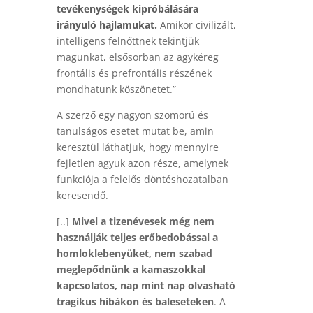
tevékenységek kipróbálására
irányuló hajlamukat.
Amikor civilizált,
intelligens felnőttnek tekintjük
magunkat, elsősorban az agykéreg
frontális és prefrontális részének
mondhatunk köszönetet.”
A szerző egy nagyon szomorú és
tanulságos esetet mutat be, amin
keresztül láthatjuk, hogy mennyire
fejletlen agyuk azon része, amelynek
funkciója a felelős döntéshozatalban
keresendő.
[..]
Mivel a tizenévesek még nem
használják teljes erőbedobással a
homloklebenyüket, nem szabad
meglepődnünk a kamaszokkal
kapcsolatos, nap mint nap olvasható
tragikus hibákon és baleseteken
. A