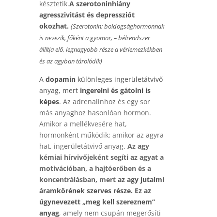
késztetik.
A szerotoninhiány
agresszivitást és depressziót
okozhat.
(Szerotonin: boldogsághormonnak
is nevezik, főként a gyomor, – bélrendszer
állítja elő, legnagyobb része a vérlemezkékben
és az agyban tárolódik)
A
dopamin
különleges ingerületátvivő
anyag, mert
ingerelni és gátolni is
képes
.
Az adrenalinhoz és egy sor
más anyaghoz hasonlóan hormon.
Amikor a mellékvesére hat,
hormonként működik; amikor az agyra
hat, ingerületátvivő anyag.
Az agy
kémiai hírvivőjeként segíti az agyat a
motivációban, a hajtóerőben és a
koncentrálásban, mert
az agy jutalmi
áramkörének szerves része.
Ez az
úgynevezett „meg kell szereznem”
anyag
,
amely nem csupán megerősíti