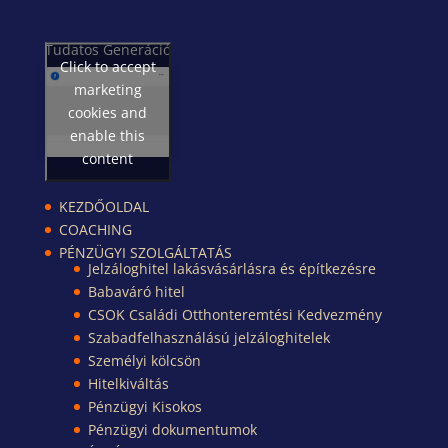
Tudatos Generáció
Click to accept
marketing
cookies and
enable this
content
KEZDŐOLDAL
COACHING
PÉNZÜGYI SZOLGÁLTATÁS
Jelzáloghitel lakásvásárlásra és építkezésre
Babaváró hitel
CSOK Családi Otthonteremtési Kedvezmény
Szabadfelhasználású jelzáloghitelek
Személyi kölcsön
Hitelkiváltás
Pénzügyi Kisokos
Pénzügyi dokumentumok