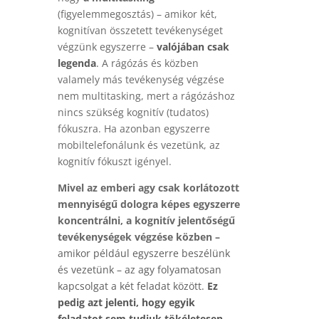
(figyelemmegosztás) – amikor két,
kognitívan összetett tevékenységet
végzünk egyszerre –
valójában csak
legenda
.
A rágózás és közben
valamely más tevékenység végzése
nem multitasking, mert a rágózáshoz
nincs szükség kognitív (tudatos)
fókuszra. Ha azonban egyszerre
mobiltelefonálunk és vezetünk, az
kognitív fókuszt igényel.
Mivel az emberi agy csak korlátozott
mennyiségű dologra képes egyszerre
koncentrálni, a kognitív jelentőségű
tevékenységek végzése közben –
amikor például egyszerre beszélünk
és vezetünk – az agy folyamatosan
kapcsolgat a két feladat között.
Ez
pedig azt jelenti, hogy egyik
feladatot sem tudjuk tökéletesen