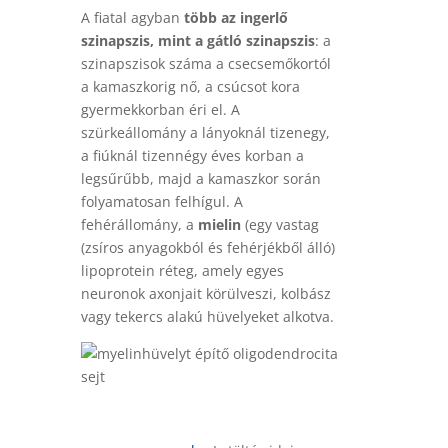
A fiatal agyban
több az ingerlő
szinapszis,
mint a gátló szinapszis
: a
szinapszisok száma a csecsemőkortól
a kamaszkorig nő, a csúcsot kora
gyermekkorban éri el. A
szürkeállomány a lányoknál tizenegy,
a fiúknál tizennégy éves korban a
legsűrűbb, majd a kamaszkor során
folyamatosan felhígul. A
fehérállomány, a
mielin
(egy vastag
(zsíros anyagokból és fehérjékből álló)
lipoprotein réteg, amely egyes
neuronok axonjait körülveszi, kolbász
vagy tekercs alakú hüvelyeket alkot
va.