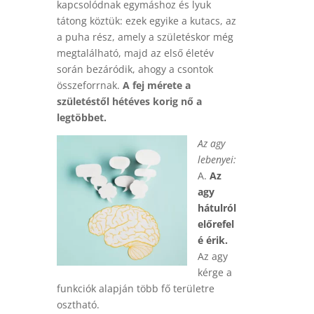
kapcsolódnak egymáshoz és lyuk
tátong köztük: ezek egyike a kutacs, az
a puha rész, amely a születéskor még
megtalálható, majd az első életév
során bezáródik, ahogy a csontok
összeforrnak.
A fej mérete a
születéstől hétéves korig nő a
legtöbbet.
Az agy
lebenyei:
A.
Az
agy
hátulról
előrefel
é érik.
Az agy
kérge a
funkciók alapján több fő területre
osztható.