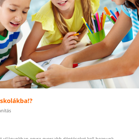
iskolákba!?
anítás
sult világunkban egyre gyorsabb döntéseket kell hoznunk