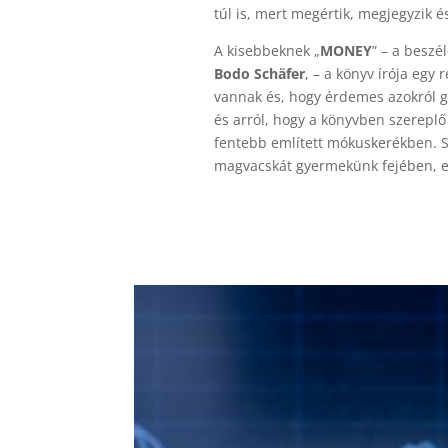
túl is, mert megértik, megjegyzik é
A kisebbeknek „
MONEY
” – a beszé
Bodo Schäfer
, – a könyv írója egy
vannak és, hogy érdemes azokról go
és arról, hogy a könyvben szereplő
fentebb említett mókuskerékben. Sz
magvacskát gyermekünk fejében, eg