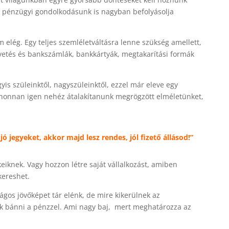
a pénzügyi gondolkodásunk is nagyban befolyásolja
elég. Egy teljes szemléletváltásra lenne szükség amellett,
gvetés és bankszámlák, bankkártyák, megtakarítási formák
yis szüleinktől, nagyszüleinktől, ezzel már eleve egy
honnan igen nehéz átalakítanunk megrögzött elméletünket,
ó jegyeket, akkor majd lesz rendes, jól fizető állásod!”
eiknek. Vagy hozzon létre saját vállalkozást, amiben
kereshet.
ágos jövőképet tár elénk, de mire kikerülnek az
nak bánni a pénzzel. Ami nagy baj, mert meghatározza az