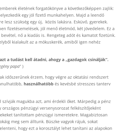
emberek életének forgatókönyve a következőképpen zajlik:
elyezkedik egy jól fizető munkahelyen. Majd a leendő
lre lesz szükség egy új, közös lakásra. Esküvő, gyerekek.
zben fizetésemelések, jól menő életmód, két jövedelem. Ez a
bevétel, nő a kiadás is. Rengeteg adót és kamatot fizetünk.
lyből kialakult az a mókuskerék, amiből igen nehéz
t a tudást kell átadni, ahogy a „gazdagok csinálják”.
egény papa
” )
ak időszerűnek érzem, hogy végre az oktatási rendszert
 tanulhatóbb,
használhatóbb
és kevésbé stresszes tanterv
 szívják magukba azt, ami érdekli őket. Márpedig a pénz
 országos pénzügyi versenysorozat felkészítőjeként
erekeket tanítottam pénzügyi ismeretekre. Magabiztosan
okáig meg sem álltunk. Büszke vagyok rájuk, sokat
lenteni, hogy ezt a korosztályt lehet tanítani az alapokon