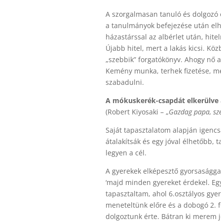
A szorgalmasan tanuló és dolgozó 
a tanulmányok befejezése után elh
házastárssal az albérlet után, hite
Újabb hitel, mert a lakás kicsi. Kö
„szebbik” forgatókönyv. Ahogy nő a 
Kemény munka, terhek fizetése, me
szabadulni.
A mókuskerék-csapdát elkerülve az
(Robert Kiyosaki – „
Gazdag papa, sz
Saját tapasztalatom alapján igencs
átalakítsák és egy jóval élhetőbb,
legyen a cél.
A gyerekek elképesztő gyorsasággal
‘majd minden gyereket érdekel. Egy
tapasztaltam, ahol 6.osztályos gy
meneteltünk előre és a dobogó 2. f
dolgoztunk érte. Bátran ki merem je