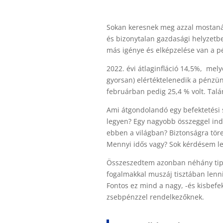
Sokan keresnek meg azzal mostanáb
és bizonytalan gazdasági helyzetb
más igénye és elképzelése van a p
2022. évi átlaginfláció 14,5%, mel
gyorsan) elértéktelenedik a pénzü
februárban pedig 25,4 % volt. Talá
Ami átgondolandó egy befektetési st
legyen? Egy nagyobb összeggel ind
ebben a világban? Biztonságra tö
Mennyi idős vagy? Sok kérdésem le
Összeszedtem azonban néhány tipik
fogalmakkal muszáj tisztában lenni
Fontos ez mind a nagy, -és kisbefe
zsebpénzzel rendelkezőknek.