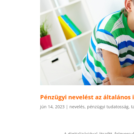
Pénzügyi nevelést az általános 
jún 14, 2023
|
nevelés
,
pénzügyi tudatosság
,
t
A digitalizációval átszőtt, felgyor