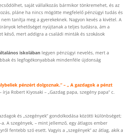
csődölhet, saját vállalkozás bármikor tönkremehet, és az
tozás, pláne ha nincs mögötte megfelelő pénzügyi tudás és
l nem tanítja meg a gyerekeknek. Nagyon kevés a kivétel. A
irányok lehetőséget nyújtanak a teljes tudásra, ám a
et késő, mert addigra a családi minták és szokások
ltalános iskolában
legyen pénzügyi nevelés, mert a
tóbbak és legfogékonyabbak mindenféle újdonság
lybeliek pénzért dolgoznak.” – „ A gazdagok a pénzt
– írja Robert Kiyosaki – „Gazdag papa, szegény papa” c.
zdagok és „szegények” gondolkodása közötti különbséget;
a. A szegények, – mint jellemző, egy átlagos ember
yről fentebb szó esett. Vagyis a „szegények” az átlag, akik a