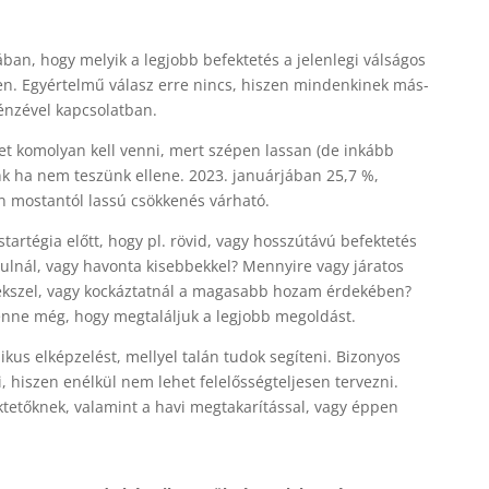
an, hogy melyik a legjobb befektetés a jelenlegi válságos
en. Egyértelmű válasz erre nincs, hiszen mindenkinek más-
énzével kapcsolatban.
yet komolyan kell venni, mert szépen lassan (de inkább
nk ha nem teszünk ellene. 2023. januárjában 25,7 %,
n mostantól lassú csökkenés várható.
artégia előtt, hogy pl. rövid, vagy hosszútávú befektetés
ulnál, vagy havonta kisebbekkel? Mennyire vagy járatos
rekszel, vagy kockáztatnál a magasabb hozam érdekében?
nne még, hogy megtaláljuk a legjobb megoldást.
us elképzelést, mellyel talán tudok segíteni. Bizonyos
, hiszen enélkül nem lehet felelősségteljesen tervezni.
ktetőknek, valamint a havi megtakarítással, vagy éppen