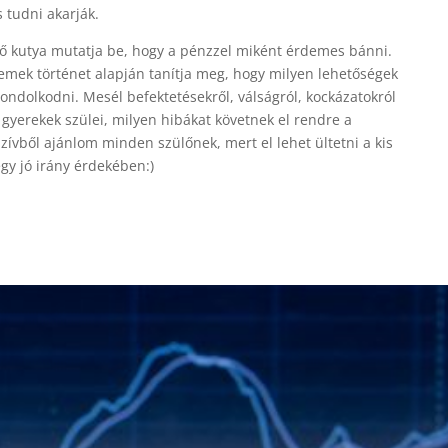
s tudni akarják.
lő kutya mutatja be, hogy a pénzzel miként érdemes bánni.
 remek történet alapján tanítja meg, hogy milyen lehetőségek
ndolkodni. Mesél befektetésekről, válságról, kockázatokról
 gyerekek szülei, milyen hibákat követnek el rendre a
ívből ajánlom minden szülőnek, mert el lehet ültetni a kis
y jó irány érdekében:)