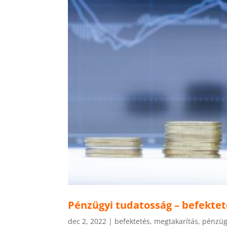
Pénzügyi tudatosság – befektet
dec 2, 2022
|
befektetés
,
megtakarítás
,
pénzü