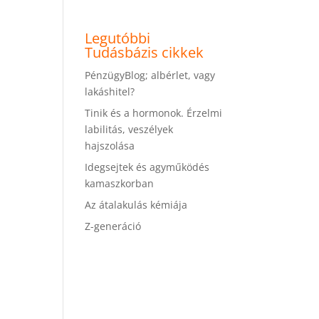
Legutóbbi
Tudásbázis cikkek
PénzügyBlog; albérlet, vagy
lakáshitel?
Tinik és a hormonok. Érzelmi
labilitás, veszélyek
hajszolása
Idegsejtek és agyműködés
kamaszkorban
Az átalakulás kémiája
Z-generáció