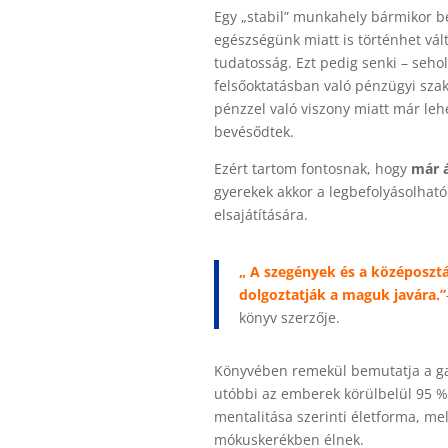
Egy „stabil” munkahely bármikor be
egészségünk miatt is történhet vál
tudatosság. Ezt pedig senki – seho
felsőoktatásban való pénzügyi szak
pénzzel való viszony miatt már leh
bevésődtek.
Ezért tartom fontosnak, hogy
már á
gyerekek akkor a legbefolyásolha
elsajátítására.
„ A szegények és a középosztá
dolgoztatják a maguk javára.”
könyv szerzője.
Könyvében remekül bemutatja a ga
utóbbi az emberek körülbelül 95 %-
mentalitása szerinti életforma, mel
mókuskerékben élnek.