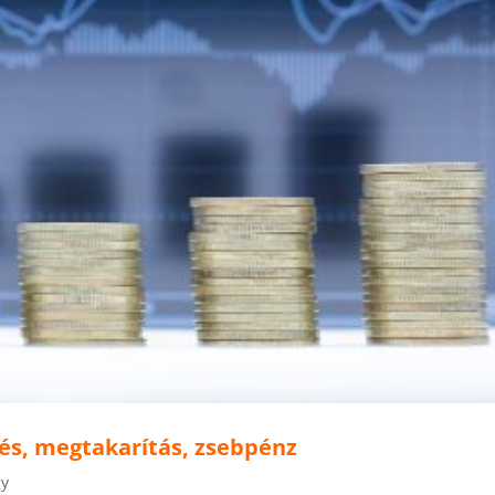
és, megtakarítás, zsebpénz
gy