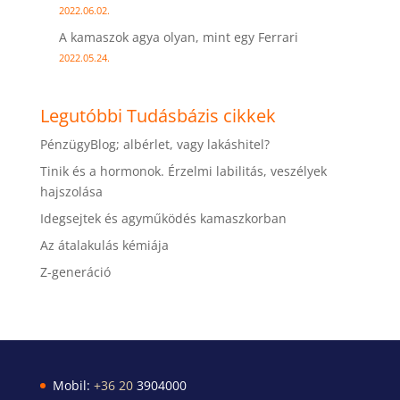
2022.06.02.
A kamaszok agya olyan, mint egy Ferrari
2022.05.24.
Legutóbbi Tudásbázis cikkek
PénzügyBlog; albérlet, vagy lakáshitel?
Tinik és a hormonok. Érzelmi labilitás, veszélyek
hajszolása
Idegsejtek és agyműködés kamaszkorban
Az átalakulás kémiája
Z-generáció
Mobil:
+36 20
3904000