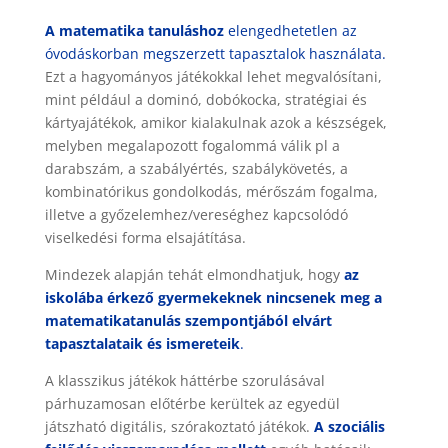
A
matematika tanuláshoz
elengedhetetlen az
óvodáskorban megszerzett tapasztalok használata.
Ezt a hagyományos játékokkal lehet megvalósítani,
mint például a dominó, dobókocka, stratégiai és
kártyajátékok, amikor kialakulnak azok a készségek,
melyben megalapozott fogalommá válik pl a
darabszám, a szabályértés, szabálykövetés, a
kombinatórikus gondolkodás, mérőszám fogalma,
illetve a győzelemhez/vereséghez kapcsolódó
viselkedési forma elsajátítása.
Mindezek alapján tehát elmondhatjuk, hogy
az
iskolába érkező gyermekeknek nincsenek meg a
matematikatanulás szempontjából elvárt
tapasztalataik és ismereteik
.
A klasszikus játékok háttérbe szorulásával
párhuzamosan előtérbe kerültek az egyedül
játszható digitális, szórakoztató játékok.
A szociális