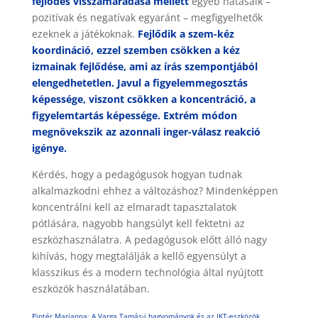
fejlődés visszamaradása mellett
egyéb hatásaik –
pozitívak és negatívak egyaránt – megfigyelhetők
ezeknek a játékoknak.
Fejlődik a szem-kéz
koordináció, ezzel szemben csökken a kéz
izmainak fejlődése, ami az írás szempontjából
elengedhetetlen. Javul a figyelemmegosztás
képessége, viszont csökken a koncentráció, a
figyelemtartás képessége. Extrém módon
megnövekszik az azonnali inger-válasz reakció
igénye.
Kérdés, hogy a pedagógusok hogyan tudnak
alkalmazkodni ehhez a változáshoz? Mindenképpen
koncentrálni kell az elmaradt tapasztalatok
pótlására, nagyobb hangsúlyt kell fektetni az
eszközhasználatra. A pedagógusok előtt álló nagy
kihívás, hogy megtalálják a kellő egyensúlyt a
klasszikus és a modern technológia által nyújtott
eszközök használatában.
Pintér Marianna:
A Varga Tamás-i hagyományok és az IKT-eszközök