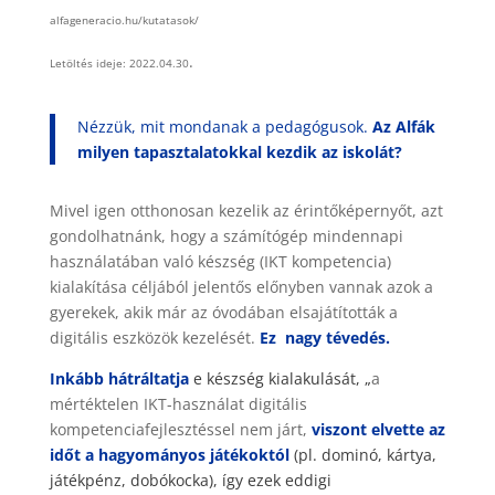
alfageneracio.hu/kutatasok/
.
Letöltés ideje: 2022.04.30
Nézzük, mit mondanak a pedagógusok.
Az Alfák
milyen tapasztalatokkal kezdik az iskolát?
Mivel igen otthonosan kezelik az érintőképernyőt, azt
gondolhatnánk, hogy a számítógép mindennapi
használatában való készség (IKT kompetencia)
kialakítása céljából jelentős előnyben vannak azok a
gyerekek, akik már az óvodában elsajátították a
digitális eszközök kezelését.
Ez nagy tévedés.
Inkább hátráltatja
e készség kialakulását
, „
a
mértéktelen IKT-használat digitális
kompetenciafejlesztéssel nem járt,
viszont elvette az
időt a hagyományos játékoktól
(pl. dominó, kártya,
játékpénz, dobókocka)
, így ezek eddigi