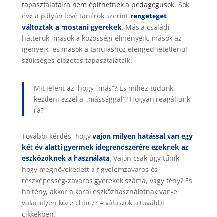
tapasztalataira nem építhetnek a pedagógusok
. Sok
éve a pályán levő tanárok szerint
rengeteget
változtak a mostani gyerekek
. Más a családi
hátterük, mások a közösségi élményeik, mások az
igényeik, és mások a tanuláshoz elengedhetetlenül
szükséges előzetes tapasztalataik.
Mit jelent az, hogy „más”? És mihez tudunk
kezdeni ezzel a „mássággal”? Hogyan reagáljunk
rá?
További kérdés, hogy
vajon milyen hatással van egy
két év alatti gyermek idegrendszerére ezeknek az
eszközöknek a használata
. Vajon csak úgy tűnik,
hogy megnövekedett a figyelemzavaros és
részképesség-zavaros gyerekek száma, vagy tény? És
ha tény, akkor a korai eszközhasználatnak van-e
valamilyen köze ehhez? – válaszok a további
cikkekben.