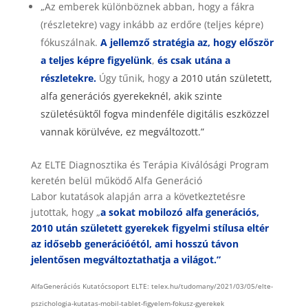
„Az emberek különböznek abban, hogy a fákra
(részletekre) vagy inkább az erdőre (teljes képre)
fókuszálnak.
A jellemző stratégia az, hogy először
a teljes képre figyelünk
,
és csak utána a
részletekre.
Úgy tűnik, hogy
a 2010 után született,
alfa generációs gyerekeknél, akik szinte
születésüktől fogva mindenféle digitális eszközzel
vannak körülvéve, ez megváltozott.”
Az ELTE Diagnosztika és Terápia Kiválósági Program
keretén belül működő Alfa Generáció
Labor kutatások alapján arra a következtetésre
jutottak, hogy „
a sokat mobilozó alfa generációs,
2010 után született gyerekek figyelmi stílusa eltér
az idősebb generációétól, ami hosszú távon
jelentősen megváltoztathatja a világot.”
AlfaGenerációs Kutatócsoport ELTE: telex.hu/tudomany/2021/03/05/elte-
pszichologia-kutatas-mobil-tablet-figyelem-fokusz-gyerekek