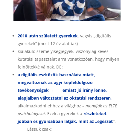
2010 után született gyerekek
,
vagyis „digitális
gyerekek” (most 12 év alattiak)
kialakuló személyiségjegyek, viszonylag kevés
kutatási tapasztalat arra vonatkozóan, hogy milyen
felnőttekké válnak, DE:
a digitális eszközök használata miatt,
megváltoznak az agyi képfeldolgozó
tevékenységek
→
emiatt jó irány lenne,
alapjaiban változtatni az oktatási rendszeren
,
alkalmazkodni ehhez a világhoz –
mondják az ELTE
pszichológusai
. Ezek a gyerekek a
részleteket
jobban és gyorsabban látják, mint az „egészet
”
.
Lássuk csak: