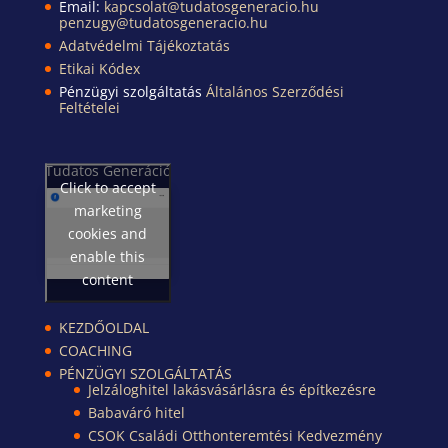
Email:
kapcsolat@tudatosgeneracio.hu
penzugy@tudatosgeneracio.hu
Adatvédelmi Tájékoztatás
Etikai Kódex
Pénzügyi szolgáltatás
Általános Szerződési
Feltételei
Tudatos Generáció
Click to accept
marketing
cookies and
enable this
content
KEZDŐOLDAL
COACHING
PÉNZÜGYI SZOLGÁLTATÁS
Jelzáloghitel lakásvásárlásra és építkezésre
Babaváró hitel
CSOK Családi Otthonteremtési Kedvezmény