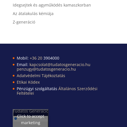
Idegsejtek és agyműködés kamaszkorban
Az átalakulás kémiája
Z-generáció
Mobil:
+36 20
3904000
Email:
kapcsolat@tudatosgeneracio.hu
penzugy@tudatosgeneracio.hu
Adatvédelmi Tájékoztatás
Etikai Kódex
Pénzügyi szolgáltatás
Általános Szerződési
Feltételei
Tudatos Generáció
Click to accept
marketing