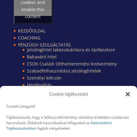
cookies and
enable this
content
KEZDŐOLDAL
COACHING
PÉNZÜGYI SZOLGÁLTATÁS
Jelzáloghitel lakásvásárlásra és építkezésre
Babaváró hitel
CSOK Családi Otthonteremtési Kedvezmény
Szabadfelhasználású jelzáloghitelek
Személyi kölcsön
Hitelkiváltás
Pénzügyi Kisokos
Cookie tájékoztató
Pénzügyi dokumentumok
TUDÁSBÁZIS
Tisztelt Látogató!
KAPCSOLAT
Tájékoztatunk, hogy a felhasználó élmény növelése érdekben cookie-kat
RÓLAM
használunk. Oldalunk használatával elfogadod az
Adatvédelmi
BLOG
Tájékoztatónkban
foglalt irányelveket.